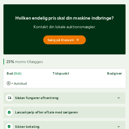
Hvilken endelig pris 
skal din maskine indbringe?
Kontakt din lokale auktionsmægler.
Sælg på Klaravik
25%
moms tillægges
Bud
(
0
st)
Tidspunkt
Budgiver
= Autobud
Sådan fungerer afhentning
Varen forbliver hos sælgeren, indtil køberen har betalt for
Læssehjælp efter aftale med sælgeren
varen. Når betalingen er modtaget, får køberen adgang til
sælgers kontaktoplysninger og kan aftale afhentning (inden for
Sikker betaling
12 dage efter auktionens afslutning).