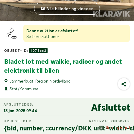
Alle billeder og videoer
Denne auktion er afsluttet!
Se flere auktioner
OBJEKT-ID:
1078662
Bladet lot med walkie, radioer og andet
elektronik til bilen
Jammerbugt, Region Nordjylland
Stat/Kommune
Afsluttet
AFSLUTTEDES:
13 jan. 2025 09.44
HØJESTE BUD:
RESERVATIONSPRIS:
{bid, number, ::currency/DKK unit-width-s
Ikke opnået