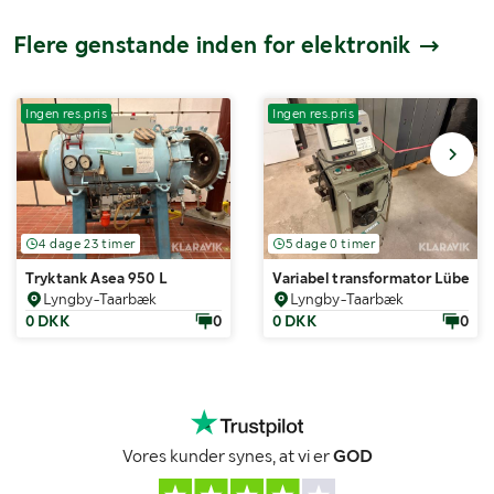
Flere genstande inden for elektronik
Ingen res.pris
Ingen res.pris
4 dage 23 timer
5 dage 0 timer
Tryktank Asea 950 L
Variabel transformator Lübech
Lyngby-Taarbæk
Lyngby-Taarbæk
0 DKK
0
0 DKK
0
Vores kunder synes, at vi er
GOD