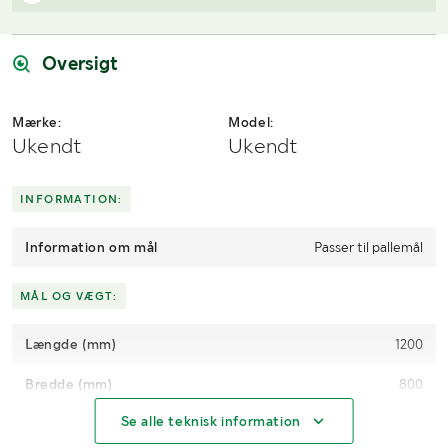
Har du spørgsmål om afhentning?
Når du vinder et bud, modtager du en faktura fra Payex til din e-
Kontakt os på
7220 7035
eller
send en e-mail til
mailadresse den dag, auktionen slutter.
info@klaravik.dk
Oversigt
Mærke:
Model:
Ukendt
Ukendt
INFORMATION:
Information om mål
Passer til pallemål
MÅL OG VÆGT:
Længde (mm)
1200
Bredde (mm)
800
Se alle teknisk information
Højde (mm)
1000