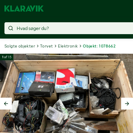
Solgte objekter
Torvet
Elektronik
Objekt: 1078662
1
af
15