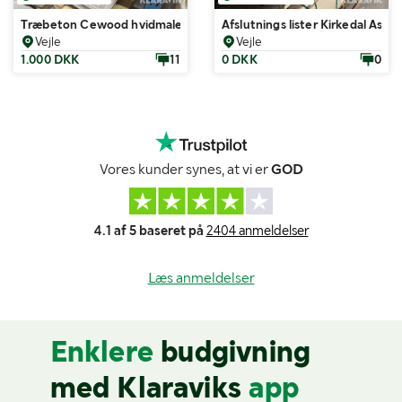
Træbeton Cewood hvidmalet 2. sortering, 41 Styk
Afslutnings lister Kirkedal Ask 5
Vejle
Vejle
1.000 DKK
11
0 DKK
0
Vores kunder synes, at vi er
GOD
4.1 af 5 baseret på
2404 anmeldelser
Læs anmeldelser
Enklere
budgivning
med Klaraviks
app