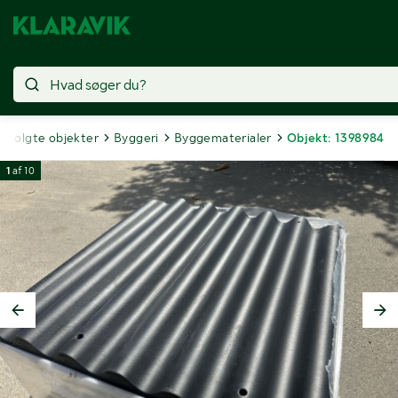
Solgte objekter
Byggeri
Byggematerialer
Objekt: 1398984
1
af
10