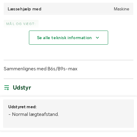
Læssehjælp med
Maskine
MÅL OG VÆGT:
Se alle teknisk information
Længde
1254
Bredde
1222
Øvrige mål
1152 x 1220 plade mål
Sammenlignes med B6s/B9s-max
Udstyr
Udstyret med:
- Normal lægteafstand.