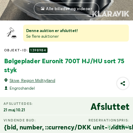
Alle billeder og videoer
Denne auktion er afsluttet!
Se flere auktioner
OBJEKT-ID:
1398984
Bølgeplader Euronit 700T HJ/HU sort 75
styk
Skive, Region Midtjylland
Engroshandel
Afsluttet
AFSLUTTEDES:
21 maj 10.21
VINDENDE BUD:
RESERVATIONSPRIS:
{bid, number, ::currency/DKK unit-width-s
Opnået