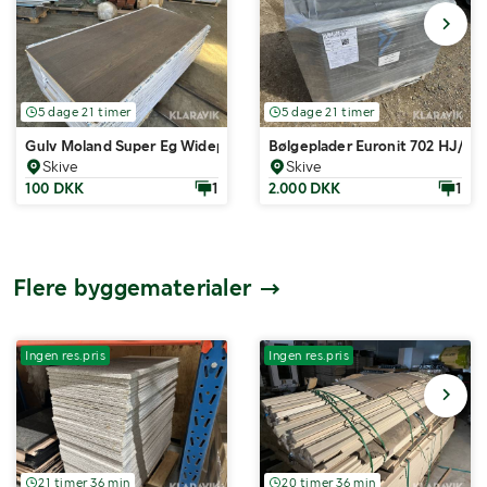
5 dage 21 timer
5 dage 21 timer
Gulv Moland Super Eg Wideplank Design Humber 105,16 kvadratme
Bølgeplader Euronit 702 HJ/HU 
Skive
Skive
100 DKK
1
2.000 DKK
1
Flere byggematerialer
Ingen res.pris
Ingen res.pris
21 timer 36 min
20 timer 36 min