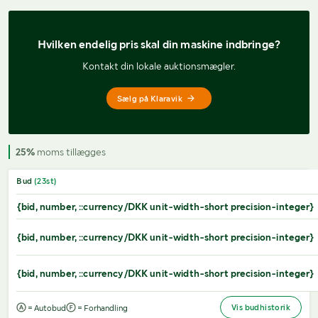
Hvilken endelig pris 
skal din maskine indbringe?
Kontakt din lokale auktionsmægler.
Sælg på Klaravik
25%
moms tillægges
Bud
(
23
st)
{bid, number, ::currency/DKK unit-width-short precision-integer}
{bid, number, ::currency/DKK unit-width-short precision-integer}
{bid, number, ::currency/DKK unit-width-short precision-integer}
Vis budhistorik
= Autobud
= Forhandling