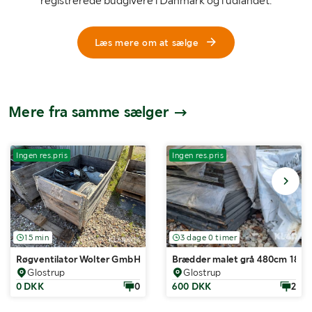
registrerede budgivere i Danmark og i udlandet.
Læs mere om at sælge
Mere fra samme sælger
Ingen res.pris
Ingen res.pris
15 min
3 dage 0 timer
Røgventilator Wolter GmbH AXV-F300-B med fleksibel ventilation
Brædder malet grå 480cm 180 
Glostrup
Glostrup
0 DKK
0
600 DKK
2