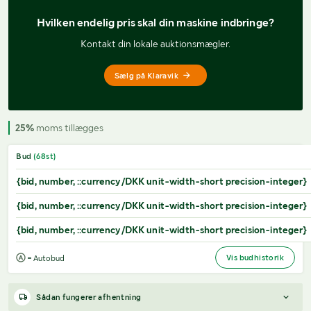
Hvilken endelig pris 
skal din maskine indbringe?
Kontakt din lokale auktionsmægler.
Sælg på Klaravik
25%
moms tillægges
Bud
(
68
st)
{bid, number, ::currency/DKK unit-width-short precision-integer}
{bid, number, ::currency/DKK unit-width-short precision-integer}
{bid, number, ::currency/DKK unit-width-short precision-integer}
Vis budhistorik
= Autobud
Sådan fungerer afhentning