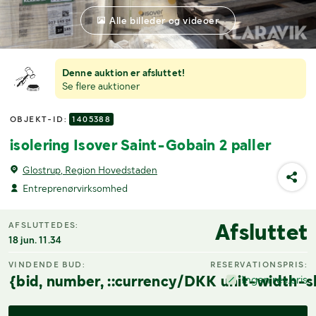
Alle billeder og videoer
Denne auktion er afsluttet!
Se flere auktioner
OBJEKT-ID:
1405388
isolering Isover Saint-Gobain 2 paller
Glostrup, Region Hovedstaden
Entreprenørvirksomhed
Afsluttet
AFSLUTTEDES:
18 jun. 11.34
VINDENDE BUD:
RESERVATIONSPRIS:
{bid, number, ::currency/DKK unit-width-s
Ingen res.pris