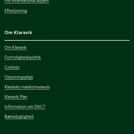
For international buyers
Efterlysning
Om Klaravik
Om Klaravik
Fortrolighedspolitik
Cookies
Oplysningspligt
Klaraviks maskinmuseum
Klaravik Plan
Information om DAC7
Bæredygtighed