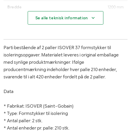
Bredde
1200 mm
Se alle teknisk information
Højde
2600 mm
Øvrige mål
Mål er pr palle
Parti bestående af 2 paller ISOVER 37 formstykker til
isoleringsopgaver. Materialet leveres i original emballage
med synlige produktmærkninger. Ifølge
producentmærkning indeholder hver palle 210 enheder,
svarende til i alt 420 enheder fordelt på de 2 paller.
Data
* Fabrikat: ISOVER (Saint-Gobain)
* Type: Formstykker til isolering
* Antal paller: 2 stk.
* Antal enheder pr. palle: 210 stk.