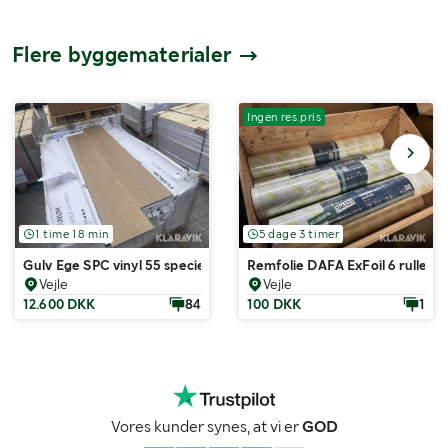
Flere byggematerialer
Ingen res.pris
1 time 18 min
5 dage 3 timer
Gulv Ege SPC vinyl 55 speciel eg 110 kvadratmeter
Remfolie DAFA ExFoil 6 ruller
Vejle
Vejle
12.600 DKK
84
100 DKK
1
Vores kunder synes, at vi er
GOD