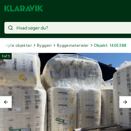
Solgte objekter
Byggeri
Byggematerialer
Objekt: 1405388
1
af
5