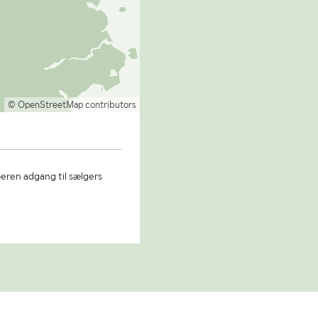
© OpenStreetMap contributors
beren adgang til sælgers