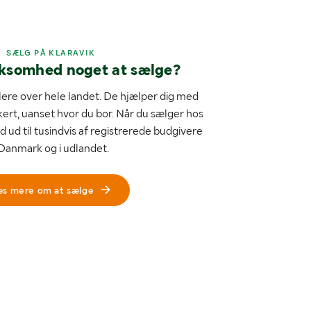
SÆLG PÅ KLARAVIK
rksomhed noget at sælge?
ere over hele landet. De hjælper dig med
kert, uanset hvor du bor. Når du sælger hos
d ud til tusindvis af registrerede budgivere
 Danmark og i udlandet.
æs mere om at sælge