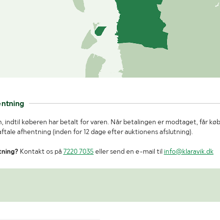
entning
, indtil køberen har betalt for varen. Når betalingen er modtaget, får kø
tale afhentning (inden for 12 dage efter auktionens afslutning).
tning?
Kontakt os på
7220 7035
eller send en e-mail til
info@klaravik.dk