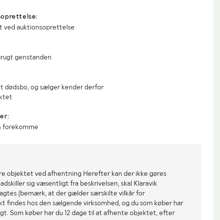
oprettelse:
t ved auktionsoprettelse
 brugt genstanden
et dødsbo, og sælger kender derfor
ktet
er:
an forekomme
re objektet ved afhentning Herefter kan der ikke gøres
dskiller sig væsentligt fra beskrivelsen, skal Klaravik
gtes (bemærk, at der gælder særskilte vilkår for
ekt findes hos den sælgende virksomhed, og du som køber har
gt. Som køber har du 12 dage til at afhente objektet, efter