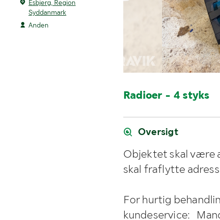
Esbjerg, Region
Syddanmark
Anden
Radioer - 4 styks
Oversigt
Objektet skal være 
skal fraflytte adres
For hurtig behandli
kundeservice: Mand