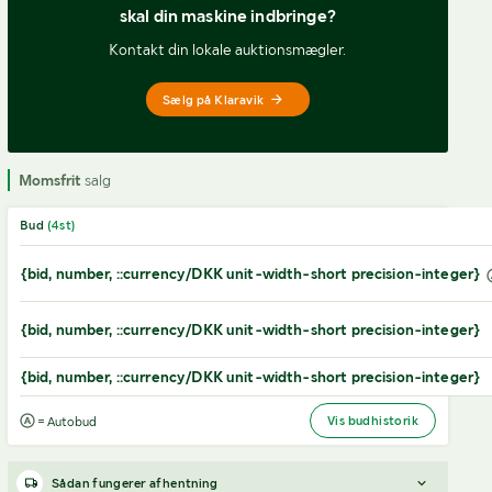
skal din maskine indbringe?
Kontakt din lokale auktionsmægler.
Sælg på Klaravik
Momsfrit
salg
Bud
(
4
st)
{bid, number, ::currency/DKK unit-width-short precision-integer}
{bid, number, ::currency/DKK unit-width-short precision-integer}
{bid, number, ::currency/DKK unit-width-short precision-integer}
Vis budhistorik
= Autobud
Sådan fungerer afhentning