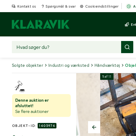
Kontakt os
Spørgsmål & svar
Cookieindstillinger
A
En
Solgte objekter
Industri og værksted
Håndværktøj
Obje
1
af
11
Denne auktion er
afsluttet!
Se flere auktioner
OBJEKT-ID:
1405974