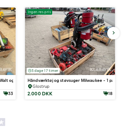
Ingen res.pris
Ingen r
3 dage 17 timer
3 dag
eWalt og Milwaukee
Håndværktøj og støvsuger Milwaukee - 1 palle
Håndvæ
Glostrup
Glo
2.000 DKK
700 
33
18