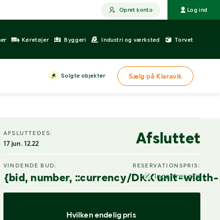
Opret konto
Log ind
ner
Køretøjer
Byggeri
Industri og værksted
Torvet
Solgte objekter
Sælg på Klaravik
Afsluttet
AFSLUTTEDES:
17 jun. 12.22
VINDENDE BUD:
RESERVATIONSPRIS:
{bid, number, ::currency/DKK unit-width-
Ingen res.pris
Hvilken endelig pris 