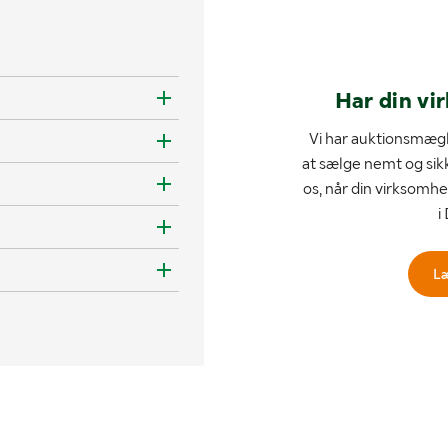
Har din vi
Vi har auktionsmægl
at sælge nemt og sik
os, når din virksomhe
i
L