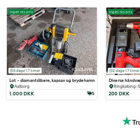
Ingen res.pris
Ingen res.pris
3 dage 17 timer
2 dage 17 timer
Lot - diamantslibere, kapsav og brydehammer
Diverse håndvæ
Aalborg
Ringkøbing-S
1.000 DKK
200 DKK
5