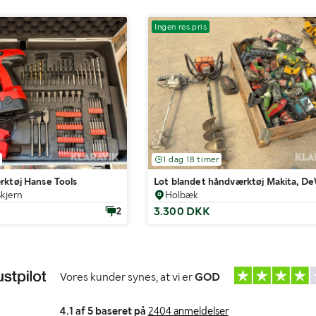
Ingen res.pris
1 dag 18 timer
rktøj Hanse Tools
Lot blandet håndværktøj Makita, D
kjern
Holbæk
3.300 DKK
2
Vores kunder synes, at vi er
GOD
4.1 af 5 baseret på
2404 anmeldelser