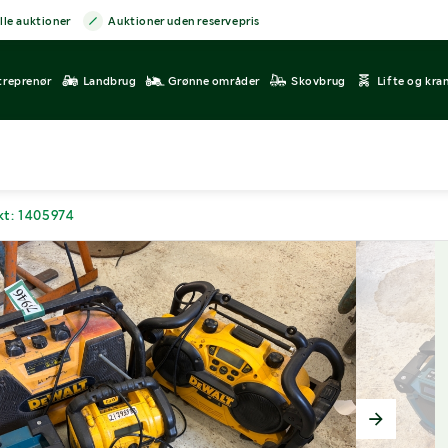
lle auktioner
Auktioner uden reservepris
treprenør
Landbrug
Grønne områder
Skovbrug
Lifte og kra
kt: 1405974