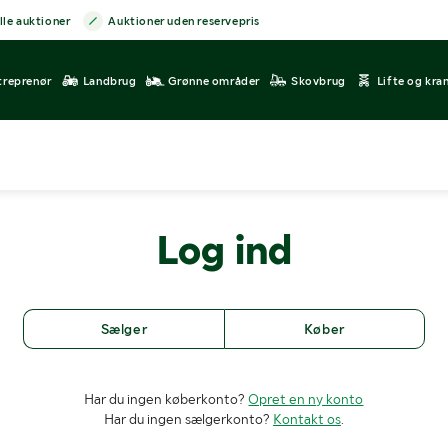
lle auktioner
Auktioner uden reservepris
treprenør
Landbrug
Grønne områder
Skovbrug
Lifte og kra
Log ind
Sælger
Køber
Har du ingen køberkonto?
Opret en ny konto
Har du ingen sælgerkonto?
Kontakt os
.