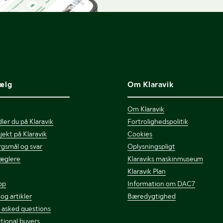
ælg
Om Klaravik
Om Klaravik
ler du på Klaravik
Fortrolighedspolitik
jekt på Klaravik
Cookies
gsmål og svar
Oplysningspligt
æglere
Klaraviks maskinmuseum
Klaravik Plan
pp
Information om DAC7
 og artikler
Bæredygtighed
 asked questions
tional buyers