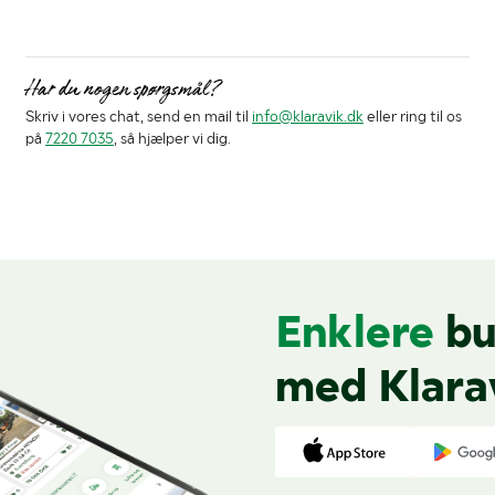
Har du nogen spørgsmål?
Skriv i vores chat, send en mail til
info@klaravik.dk
eller ring til os
på
7220 7035
, så hjælper vi dig.
Enklere
bu
med Klara