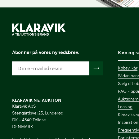
Abonner på vores nyhedsbrev.
Køb og s
Købsvilkår
Sådan hand
Sælg dit ob
FAQ - Spør
Auktionsm
KLARAVIK NETAUKTION
Klaravik ApS
Leasing
Stengårdsvej 25, Lunderød
Klaraviks a
DK - 4340 Tølløse
Inspiration
DENMARK
Frequently
For interna