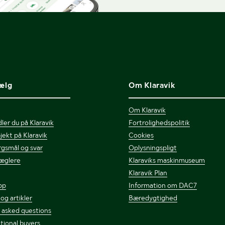
ælg
Om Klaravik
Om Klaravik
ler du på Klaravik
Fortrolighedspolitik
jekt på Klaravik
Cookies
gsmål og svar
Oplysningspligt
æglere
Klaraviks maskinmuseum
Klaravik Plan
pp
Information om DAC7
 og artikler
Bæredygtighed
 asked questions
tional buyers