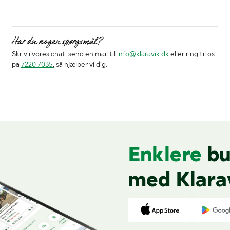
Har du nogen spørgsmål?
Skriv i vores chat, send en mail til
info@klaravik.dk
eller ring til os
på
7220 7035
, så hjælper vi dig.
Enklere
bu
med Klara