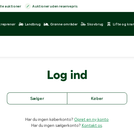
lle auktioner
Auktioner uden reservepris
treprenør
Landbrug
Grønne områder
Skovbrug
Lifte og kra
Log ind
Sælger
Køber
Har du ingen køberkonto?
Opret en ny konto
Har du ingen sælgerkonto?
Kontakt os
.