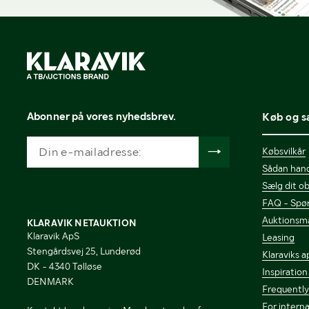
Abonner på vores nyhedsbrev.
Køb og s
Købsvilkår
Sådan hand
Sælg dit ob
FAQ - Spør
Auktionsm
KLARAVIK NETAUKTION
Klaravik ApS
Leasing
Stengårdsvej 25, Lunderød
Klaraviks a
DK - 4340 Tølløse
Inspiration
DENMARK
Frequently
For interna