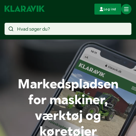
Log ind
Markedspladsen
for maskiner,
værktøj og
køretøjer