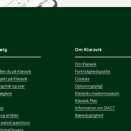
ælg
Om Klaravik
Om Klaravik
ler du på Klaravik
Fortrolighedspolitik
jekt på Klaravik
Cookies
gsmål og svar
Oplysningspligt
æglere
Klaraviks maskinmuseum
Klaravik Plan
pp
Information om DAC7
 og artikler
Bæredygtighed
 asked questions
tional buyers