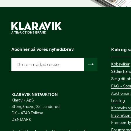
Abonner på vores nyhedsbrev.
Køb og s
Købsvilkår
Sådan hand
Sælg dit ob
FAQ - Spør
Auktionsm
KLARAVIK NETAUKTION
Klaravik ApS
Leasing
Stengårdsvej 25, Lunderød
Klaraviks a
DK - 4340 Tølløse
Inspiration
DENMARK
Frequently
For interna