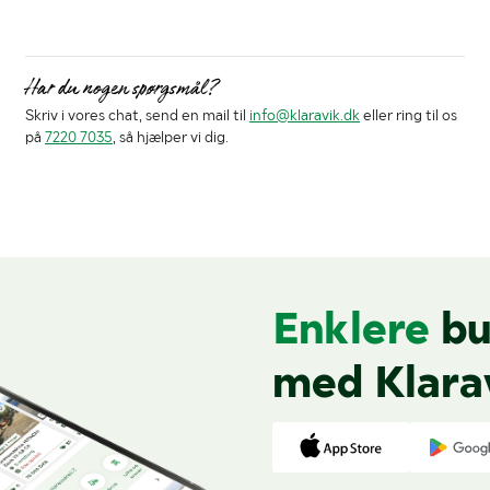
Har du nogen spørgsmål?
Skriv i vores chat, send en mail til
info@klaravik.dk
eller ring til os
på
7220 7035
, så hjælper vi dig.
Enklere
bu
med Klara