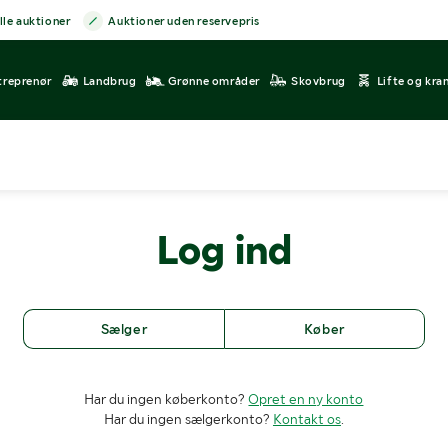
lle auktioner
Auktioner uden reservepris
treprenør
Landbrug
Grønne områder
Skovbrug
Lifte og kra
Log ind
Sælger
Køber
Har du ingen køberkonto?
Opret en ny konto
Har du ingen sælgerkonto?
Kontakt os
.