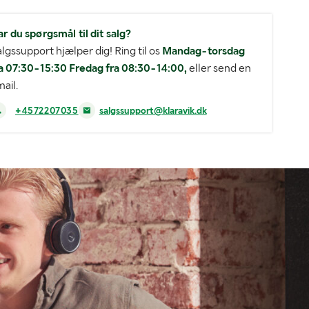
r du spørgsmål til dit salg?
lgssupport hjælper dig! Ring til os
Mandag-torsdag
a 07:30-15:30 Fredag fra 08:30-14:00,
eller send en
ail.
+4572207035
salgssupport@klaravik.dk