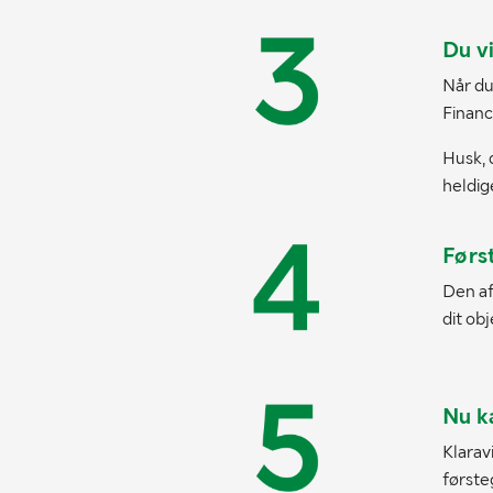
Du v
Når du
Financ
Husk, 
heldig
Førs
Den af
dit obj
Nu k
Klarav
første