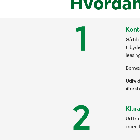
Hvordan
Kont
Gå til
tilbyd
leasin
Bemærk
Udfyld
direkt
Klar
Ud fra
inden 