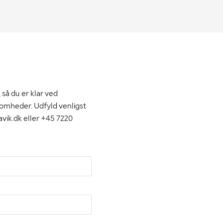
 så du er klar ved
somheder. Udfyld venligst
avik.dk eller +45 7220