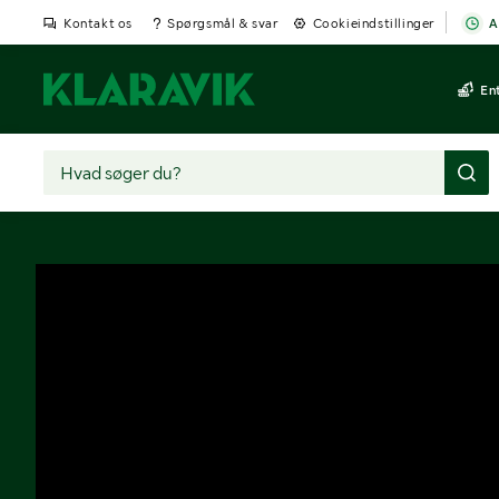
Kontakt os
Spørgsmål & svar
Cookieindstillinger
A
En