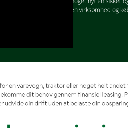
noget nyt en sikker og
en virksomhed og købe
or en varevogn, traktor eller noget helt andet 
dekomme dit behov gennem finansiel leasing. 
r udvide din drift uden at belaste din opsparing