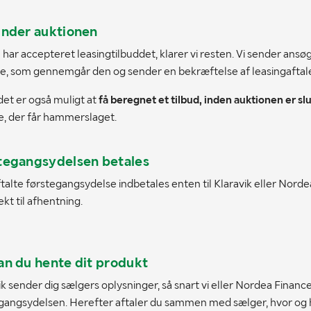
inder auktionen
 har accepteret leasingtilbuddet, klarer vi resten. Vi sender ansø
e, som gennemgår den og sender en bekræftelse af leasingaftalen 
det er også muligt at
få beregnet et tilbud, inden auktionen er sl
e, der får hammerslaget.
tegangsydelsen betales
talte førstegangsydelse indbetales enten til Klaravik eller Norde
ekt til afhentning.
an du hente dit produkt
ik sender dig sælgers oplysninger, så snart vi eller Nordea Finan
gangsydelsen. Herefter aftaler du sammen med sælger, hvor og h