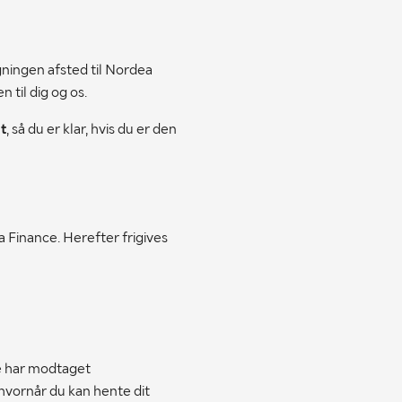
gningen afsted til Nordea
til dig og os.
ut
, så du er klar, hvis du er den
a Finance. Herefter frigives
ce har modtaget
vornår du kan hente dit