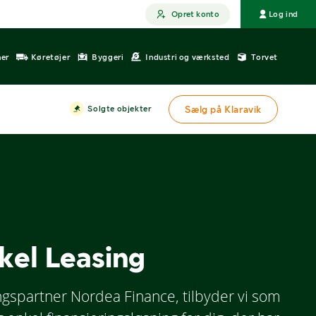
Opret konto
Log ind
ner
Køretøjer
Byggeri
Industri og værksted
Torvet
Solgte objekter
Sælg på Klaravik
kel Leasing
ngspartner Nordea Finance, tilbyder vi som