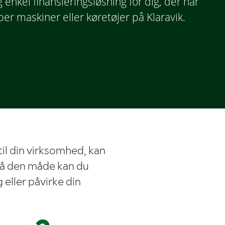
 enkel finansieringsløsning for dig, der har
r maskiner eller køretøjer på Klaravik.
til din virksomhed, kan
På den måde kan du
 eller påvirke din