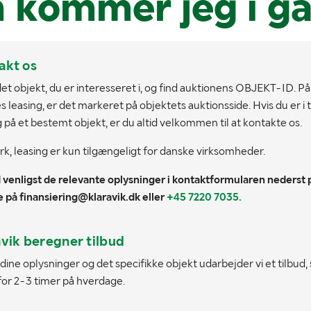
 kommer jeg i g
akt os
 det objekt, du er interesseret i, og find auktionens OBJEKT-ID. På
es leasing, er det markeret på objektets auktionsside. Hvis du er i 
g på et bestemt objekt, er du altid velkommen til at kontakte os.
, leasing er kun tilgængeligt for danske virksomheder.
 venligst de relevante oplysninger i kontaktformularen nederst p
e på
finansiering@klaravik.dk
eller
+45 7220 7035.
avik beregner tilbud
 dine oplysninger og det specifikke objekt udarbejder vi et tilbud, 
for 2-3 timer på hverdage.