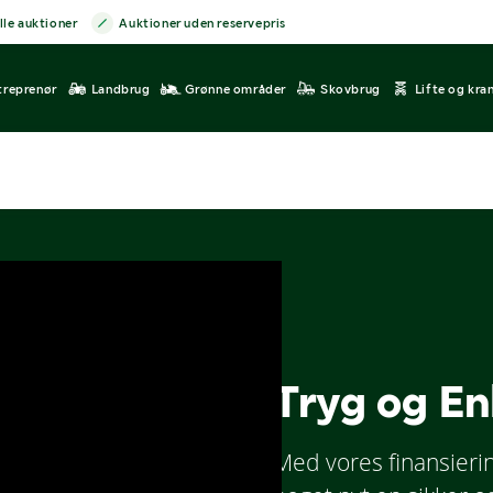
lle auktioner
Auktioner uden reservepris
treprenør
Landbrug
Grønne områder
Skovbrug
Lifte og kra
Tryg og En
Med vores finansieri