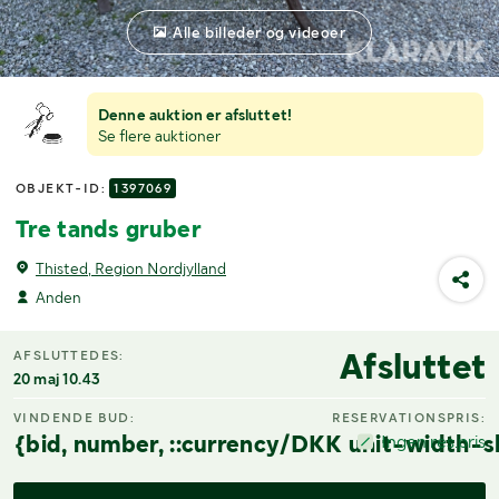
Alle billeder og videoer
Denne auktion er afsluttet!
Se flere auktioner
OBJEKT-ID:
1397069
Tre tands gruber
Thisted, Region Nordjylland
Anden
Afsluttet
AFSLUTTEDES:
20 maj 10.43
VINDENDE BUD:
RESERVATIONSPRIS:
{bid, number, ::currency/DKK unit-width-s
Ingen res.pris