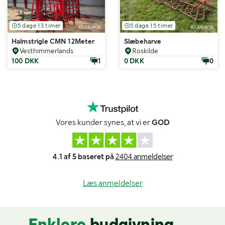
5 dage 13 timer
5 dage 15 timer
Halmstrigle CMN 12Meter
Slæbeharve
Vesthimmerlands
Roskilde
100 DKK
1
0 DKK
0
Vores kunder synes, at vi er
GOD
4.1 af 5 baseret på
2404 anmeldelser
Læs anmeldelser
Enklere
budgivning