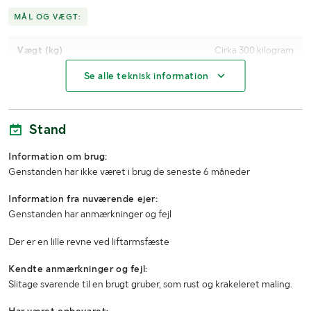
MÅL OG VÆGT:
Vægt (kg)
Cirka 300 kilogram
Se alle teknisk information
Arbejdsbredde (m)
1,57
Arbejdsdybde (cm)
50
Stand
Antal tænder/tallerkener
3
Information om brug:
Tand-/tallerkenafstand (cm)
75
Genstanden har ikke været i brug de seneste 6 måneder
Transportbredde (m)
1,76
Information fra nuværende ejer:
Genstanden har anmærkninger og fejl
Transporthøjde (m)
1,4
Der er en lille revne ved liftarmsfæste
Transportlængde (m)
1,2
Kendte anmærkninger og fejl:
Slitage svarende til en brugt gruber, som rust og krakeleret maling.