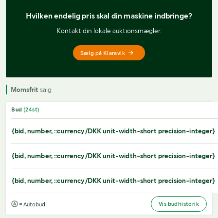
Hvilken endelig pris 
skal din maskine indbringe?
Kontakt din lokale auktionsmægler.
Sælg på Klaravik
Momsfrit
salg
Bud
(
24
st)
{bid, number, ::currency/DKK unit-width-short precision-integer}
{bid, number, ::currency/DKK unit-width-short precision-integer}
{bid, number, ::currency/DKK unit-width-short precision-integer}
Vis budhistorik
= Autobud