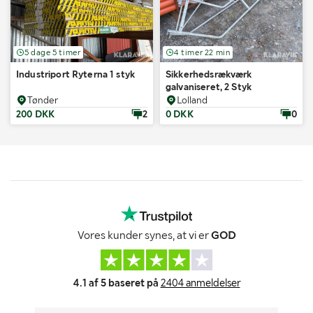
5 dage 5 timer
4 timer 22 min
Industriport Ryterna 1 styk
Sikkerhedsrækværk
galvaniseret, 2 Styk
Tønder
Lolland
200 DKK
2
0 DKK
0
Vores kunder synes, at vi er
GOD
4.1 af 5 baseret på
2404 anmeldelser