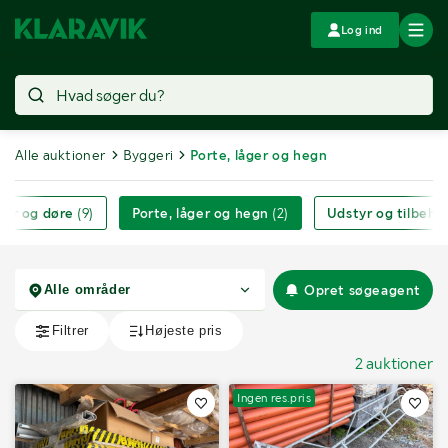
Log ind
Alle auktioner
Byggeri
Porte, låger og hegn
uer og døre
(9)
Porte, låger og hegn
(2)
Udstyr og tilbehø
Opret søgeagent
2 auktioner
Ingen res.pris