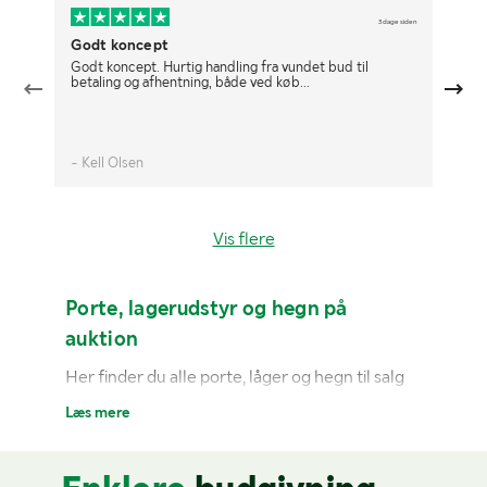
3 dage siden
Godt koncept
De
Godt koncept. Hurtig handling fra vundet bud til
De
betaling og afhentning, både ved køb...
- Kell Olsen
- 
Vis flere
Porte, lagerudstyr og hegn på
auktion
Her finder du alle porte, låger og hegn til salg
lige nu på klaravik.dk. Ønsker du at afgive et
Læs mere
bud, men har ikke en konto?
Registrer dig nemt
her.