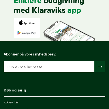
Enklere
budgivning
med Klaraviks
app
Abonner på vores nyhedsbrev.
Køb og sælg
Købsvilkår