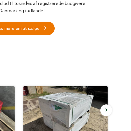
d ud til tusindvis af registrerede budgivere
 Danmark og i udlandet.
æs mere om at sælge