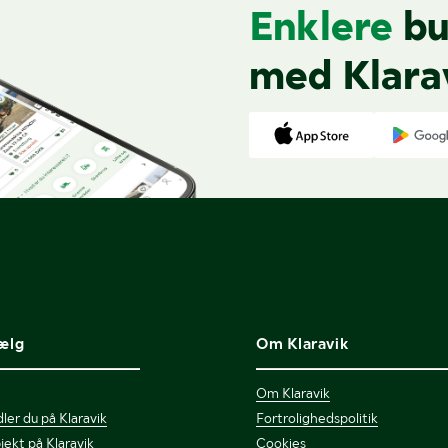
Enklere
bu
med Klara
ælg
Om Klaravik
Om Klaravik
ler du på Klaravik
Fortrolighedspolitik
jekt på Klaravik
Cookies