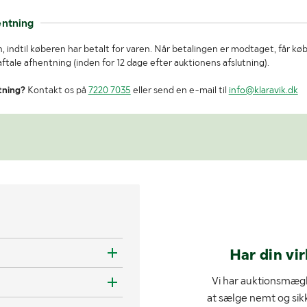
entning
, indtil køberen har betalt for varen. Når betalingen er modtaget, får kø
tale afhentning (inden for 12 dage efter auktionens afslutning).
tning?
Kontakt os på
7220 7035
eller send en e-mail til
info@klaravik.dk
Har din vi
Vi har auktionsmægl
at sælge nemt og sik