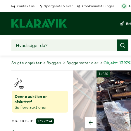
Kontakt os
Spørgsmål & svar
Cookieindstillinger
A
En
Solgte objekter
Byggeri
Byggematerialer
Objekt: 1397
1
af
20
Denne auktion er
afsluttet!
Se flere auktioner
OBJEKT-ID:
1397934