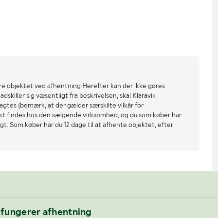
re objektet ved afhentning Herefter kan der ikke gøres
dskiller sig væsentligt fra beskrivelsen, skal Klaravik
gtes (bemærk, at der gælder særskilte vilkår for
ekt findes hos den sælgende virksomhed, og du som køber har
gt. Som køber har du 12 dage til at afhente objektet, efter
 fungerer afhentning