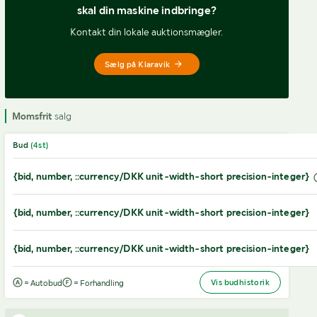
skal din maskine indbringe?
Kontakt din lokale auktionsmægler.
Sælg på Klaravik
Momsfrit
salg
Bud
(
4
st)
{bid, number, ::currency/DKK unit-width-short precision-integer}
{bid, number, ::currency/DKK unit-width-short precision-integer}
{bid, number, ::currency/DKK unit-width-short precision-integer}
Vis budhistorik
= Autobud
= Forhandling