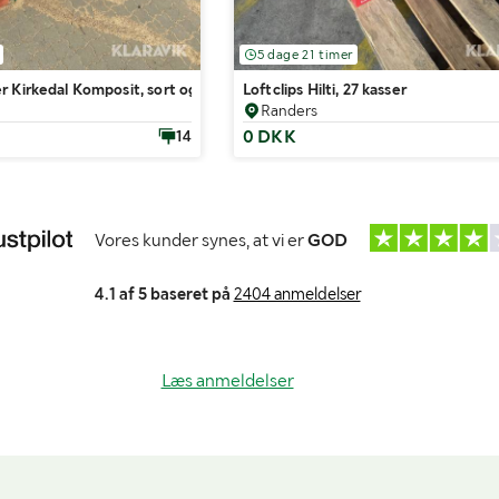
5 dage 21 timer
 Kirkedal Komposit, sort og grå 100 styk
Loftclips Hilti, 27 kasser
Randers
0 DKK
14
Vores kunder synes, at vi er
GOD
4.1 af 5 baseret på
2404 anmeldelser
Læs anmeldelser