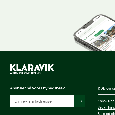
Abonner på vores nyhedsbrev.
Køb og s
Købsvilkår
Sådan hand
Sælg dit ob