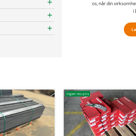
os, når din virksomhe
i
L
Ingen res.pris