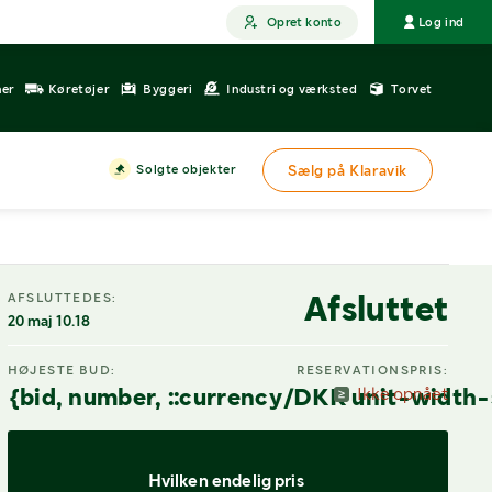
Opret konto
Log ind
ner
Køretøjer
Byggeri
Industri og værksted
Torvet
Solgte objekter
Sælg på Klaravik
Afsluttet
AFSLUTTEDES:
20 maj 10.18
HØJESTE BUD:
RESERVATIONSPRIS:
{bid, number, ::currency/DKK unit-width-
Ikke opnået
Hvilken endelig pris 