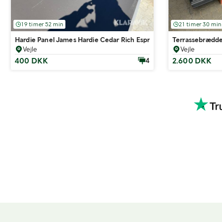
19 timer 52 min
21 timer 30 min
Hardie Panel James Hardie Cedar Rich Espresso 25 styk
Terrassebrædder
Vejle
Vejle
400 DKK
2.600 DKK
4