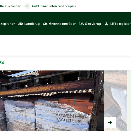
lle auktioner
Auktioner uden reservepris
treprenør
Landbrug
Grønne områder
Skovbrug
Lifte og kra
934