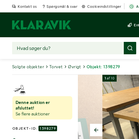
Kontakt os
Spørgsmål & svar
Cookieindstillinger
A
En
Solgte objekter
Torvet
Øvrigt
Objekt: 1398279
1
af
10
Denne auktion er
afsluttet!
Se flere auktioner
OBJEKT-ID:
1398279