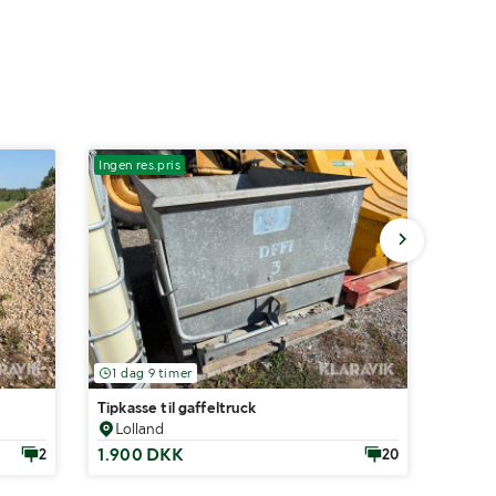
Ingen res.pris
Ingen r
1 dag 9 timer
6 dag
Tipkasse til gaffeltruck
Konde
Lolland
Vejl
1.900 DKK
100 
2
20