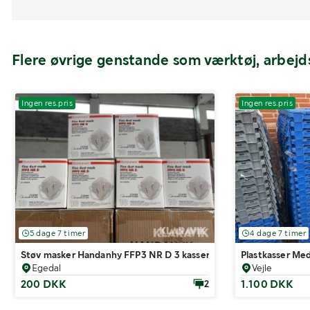
Flere øvrige genstande som værktøj, arbej
Ingen res.pris
Ingen res.pris
5 dage 7 timer
4 dage 7 timer
Støv masker Handanhy FFP3 NR D 3 kasser af 12 æsker
Plastkasser Med
Egedal
Vejle
200 DKK
1.100 DKK
2