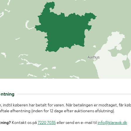
entning
, indtil køberen har betalt for varen. Når betalingen er modtaget, får kø
tale afhentning (inden for 12 dage efter auktionens afslutning).
tning?
Kontakt os på
7220 7035
eller send en e-mail til
info@klaravik.dk