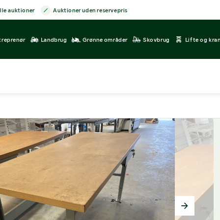
lle auktioner
Auktioner uden reservepris
treprenør
Landbrug
Grønne områder
Skovbrug
Lifte og kra