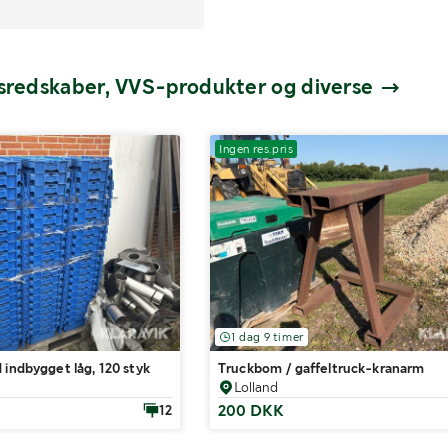
dsredskaber, VVS-produkter og diverse
Ingen res.pris
1 dag 9 timer
 indbygget låg, 120 styk
Truckbom / gaffeltruck-kranarm
Lolland
200 DKK
12