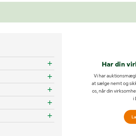
Har din vi
Vi har auktionsmægl
at sælge nemt og sik
os, når din virksomhe
i
L