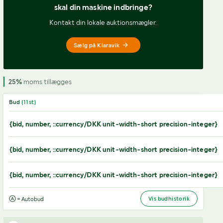
skal din maskine indbringe?
Kontakt din lokale auktionsmægler.
Sælg på Klaravik
25%
moms tillægges
Bud
(
11
st)
{bid, number, ::currency/DKK unit-width-short precision-integer}
{bid, number, ::currency/DKK unit-width-short precision-integer}
{bid, number, ::currency/DKK unit-width-short precision-integer}
Vis budhistorik
= Autobud