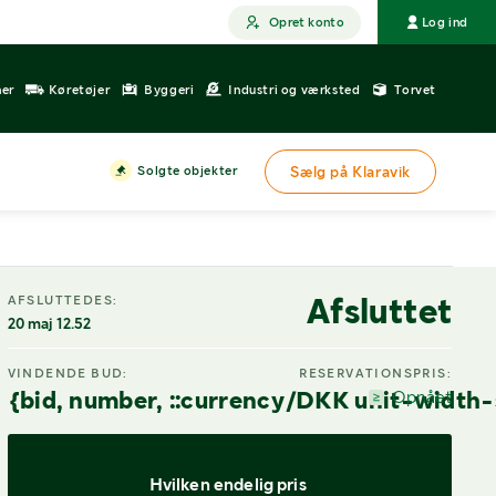
Opret konto
Log ind
ner
Køretøjer
Byggeri
Industri og værksted
Torvet
Solgte objekter
Sælg på Klaravik
Afsluttet
AFSLUTTEDES:
20 maj 12.52
VINDENDE BUD:
RESERVATIONSPRIS:
{bid, number, ::currency/DKK unit-width-
Opnået
Hvilken endelig pris 