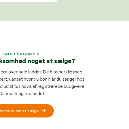
SÆLG PÅ KLARAVIK
rksomhed noget at sælge?
ere over hele landet. De hjælper dig med
kert, uanset hvor du bor. Når du sælger hos
d ud til tusindvis af registrerede budgivere
 Danmark og i udlandet.
æs mere om at sælge