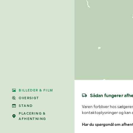
BILLEDER & FILM
Sådan fungerer afh
OVERSIGT
STAND
Varen forbliver hos sælgeren
kontaktoplysninger og kan af
PLACERING &
AFHENTNING
Har du spørgsmål om afhen