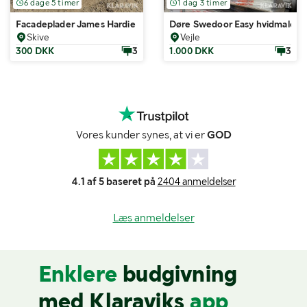
6 dage 5 timer
1 dag 3 timer
Facadeplader James Hardie HPanel Antracit grå 50 styk 32,94m2
Døre Swedoor Easy hvidmalet 1
Skive
Vejle
300 DKK
3
1.000 DKK
3
Vores kunder synes, at vi er
GOD
4.1 af 5 baseret på
2404 anmeldelser
Læs anmeldelser
Enklere
budgivning
med Klaraviks
app