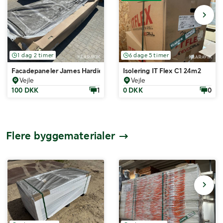
1 dag 2 timer
6 dage 5 timer
Facadepaneler James Hardie HardiePanel Cedar Woodland Cream 2
Isolering IT Flex C1 24m2
Vejle
Vejle
100 DKK
1
0 DKK
0
Flere byggematerialer