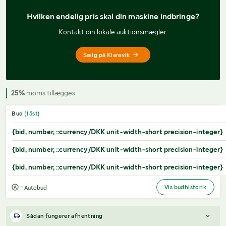
Hvilken endelig pris 
skal din maskine indbringe?
Kontakt din lokale auktionsmægler.
Sælg på Klaravik
25%
moms tillægges
Bud
(
15
st)
{bid, number, ::currency/DKK unit-width-short precision-integer}
{bid, number, ::currency/DKK unit-width-short precision-integer}
{bid, number, ::currency/DKK unit-width-short precision-integer}
Vis budhistorik
= Autobud
Sådan fungerer afhentning