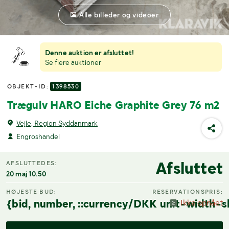
Alle billeder og videoer
Denne auktion er afsluttet!
Se flere auktioner
OBJEKT-ID:
1398530
Trægulv HARO Eiche Graphite Grey 76 m2
Vejle, Region Syddanmark
Engroshandel
Afsluttet
AFSLUTTEDES:
20 maj 10.50
HØJESTE BUD:
RESERVATIONSPRIS:
{bid, number, ::currency/DKK unit-width-s
Ikke opnået