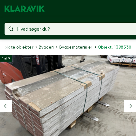
Solgte objekter
Byggeri
Byggematerialer
Objekt: 1398530
1
af
9