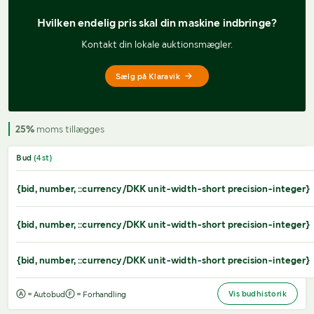
Hvilken endelig pris 
skal din maskine indbringe?
Kontakt din lokale auktionsmægler.
Sælg på Klaravik
25%
moms tillægges
Bud
(
4
st)
{bid, number, ::currency/DKK unit-width-short precision-integer}
{bid, number, ::currency/DKK unit-width-short precision-integer}
{bid, number, ::currency/DKK unit-width-short precision-integer}
Vis budhistorik
= Autobud
= Forhandling