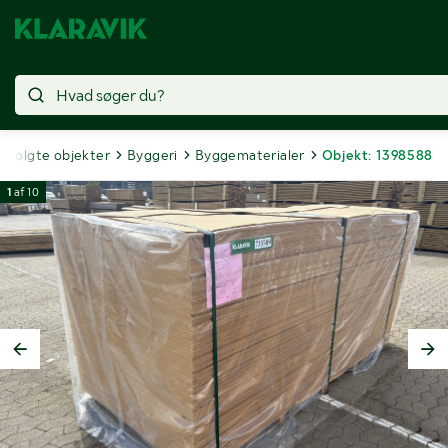
Solgte objekter
Byggeri
Byggematerialer
Objekt: 1398588
1
af
10