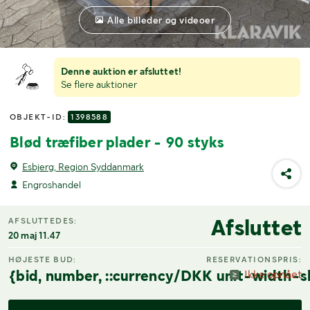
Alle billeder og videoer
Denne auktion er afsluttet!
Se flere auktioner
OBJEKT-ID:
1398588
Blød træfiber plader - 90 styks
Esbjerg, Region Syddanmark
Engroshandel
Afsluttet
AFSLUTTEDES:
20 maj 11.47
HØJESTE BUD:
RESERVATIONSPRIS:
{bid, number, ::currency/DKK unit-width-s
Ikke opnået