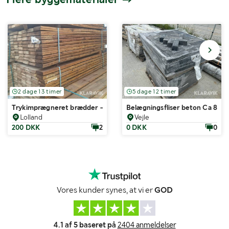
2 dage 13 timer
5 dage 12 timer
Trykimprægneret brædder - 120 styk
Belægningsfliser beton Ca 800 
Lolland
Vejle
200 DKK
2
0 DKK
0
Vores kunder synes, at vi er
GOD
4.1 af 5 baseret på
2404 anmeldelser