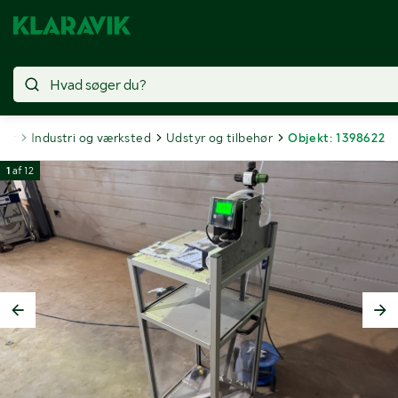
ter
Industri og værksted
Udstyr og tilbehør
Objekt: 1398622
1
af
12