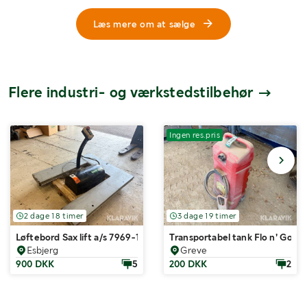
Læs mere om at sælge
Flere industri- og værkstedstilbehør
Ingen res.pris
2 dage 18 timer
3 dage 19 timer
Løftebord Sax lift a/s 7969-1
Transportabel tank Flo n’ Go 
Esbjerg
Greve
900 DKK
5
200 DKK
2