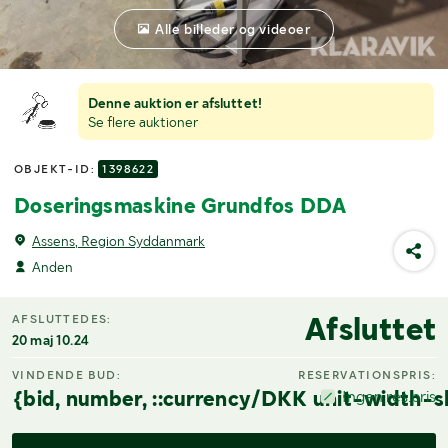
Alle billeder og videoer
Denne auktion er afsluttet!
Se flere auktioner
OBJEKT-ID:
1398622
Doseringsmaskine Grundfos DDA
Assens, Region Syddanmark
Anden
Afsluttet
AFSLUTTEDES:
20 maj 10.24
VINDENDE BUD:
RESERVATIONSPRIS:
{bid, number, ::currency/DKK unit-width-s
Ingen res.pris