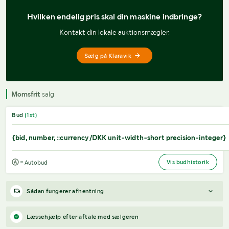
Hvilken endelig pris 
skal din maskine indbringe?
Kontakt din lokale auktionsmægler.
Sælg på Klaravik
Momsfrit
salg
Bud
(
1
st)
{bid, number, ::currency/DKK unit-width-short precision-integer}
Vis budhistorik
= Autobud
Sådan fungerer afhentning
Varen forbliver hos sælgeren, indtil køberen har betalt for
Læssehjælp efter aftale med sælgeren
varen. Når betalingen er modtaget, får køberen adgang til