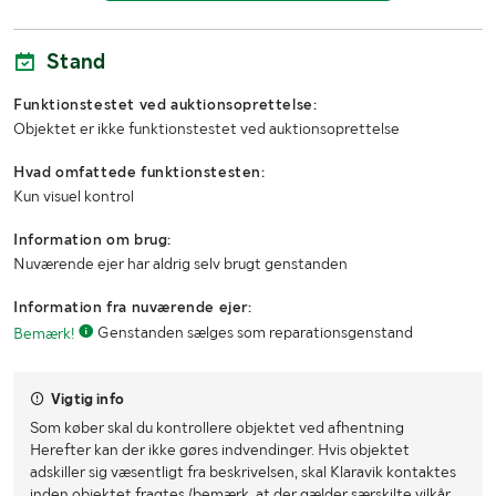
Højde (m)
2.60
Stand
Funktionstestet ved auktionsoprettelse:
Objektet er ikke funktionstestet ved auktionsoprettelse
Hvad omfattede funktionstesten:
Kun visuel kontrol
Information om brug:
Nuværende ejer har aldrig selv brugt genstanden
Information fra nuværende ejer:
Bemærk!
Genstanden sælges som reparationsgenstand
Vigtig info
Som køber skal du kontrollere objektet ved afhentning
Herefter kan der ikke gøres indvendinger. Hvis objektet
adskiller sig væsentligt fra beskrivelsen, skal Klaravik kontaktes
inden objektet fragtes (bemærk, at der gælder særskilte vilkår