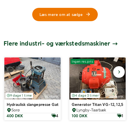
Læs mere om at sælge
Flere industri- og værkstedsmaskiner
Ingen res.pris
9 dage 1 time
4 dage 3 timer
Hydraulisk slangepresse Gates Hydraulics Ltd. K4003 Crimper/K 25
Generator Titan VG-12, 12,5 kV
Sorø
Lyngby-Taarbæk
400 DKK
4
100 DKK
1