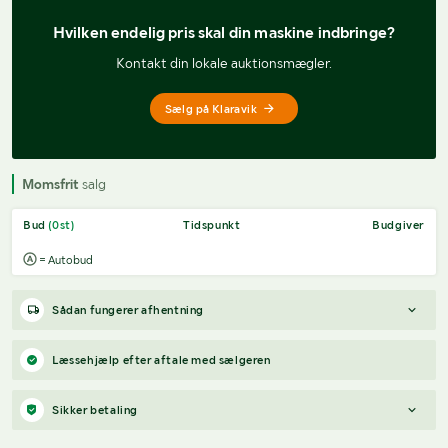
Hvilken endelig pris 
skal din maskine indbringe?
Kontakt din lokale auktionsmægler.
Sælg på Klaravik
Momsfrit
salg
Bud
(
0
st)
Tidspunkt
Budgiver
= Autobud
Sådan fungerer afhentning
Varen forbliver hos sælgeren, indtil køberen har betalt for
Læssehjælp efter aftale med sælgeren
varen. Når betalingen er modtaget, får køberen adgang til
sælgers kontaktoplysninger og kan aftale afhentning (inden for
Sikker betaling
12 dage efter auktionens afslutning).