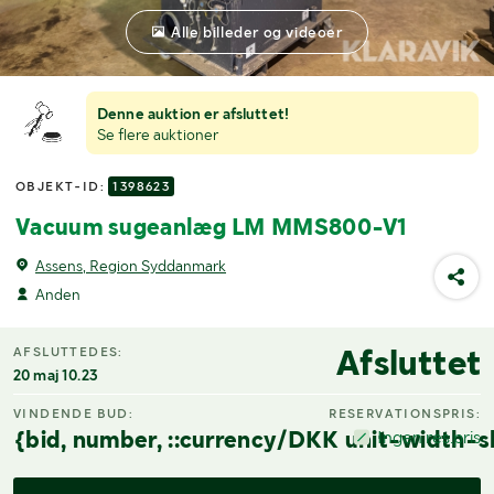
Alle billeder og videoer
Denne auktion er afsluttet!
Se flere auktioner
OBJEKT-ID:
1398623
Vacuum sugeanlæg LM MMS800-V1
Assens, Region Syddanmark
Anden
Afsluttet
AFSLUTTEDES:
20 maj 10.23
VINDENDE BUD:
RESERVATIONSPRIS:
{bid, number, ::currency/DKK unit-width-s
Ingen res.pris