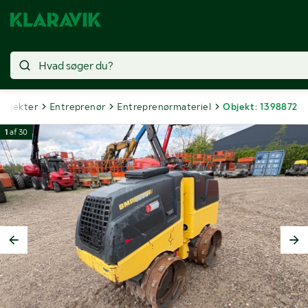
 objekter
Entreprenør
Entreprenørmateriel
Objekt: 1398872
1
af
30