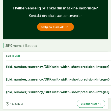
Hvilken endelig pris 
skal din maskine indbringe?
Kontakt din lokale auktionsmægler.
Sælg på Klaravik
25%
moms tillægges
Bud
(
87
st)
{bid, number, ::currency/DKK unit-width-short precision-integer}
{bid, number, ::currency/DKK unit-width-short precision-integer}
{bid, number, ::currency/DKK unit-width-short precision-integer}
Vis budhistorik
= Autobud