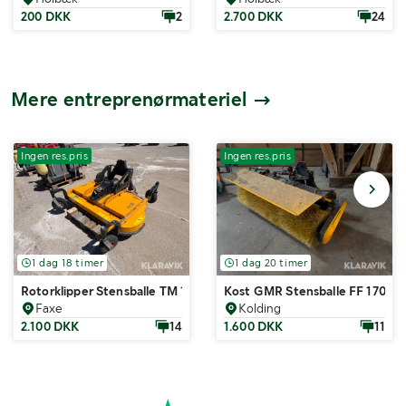
200 DKK
2
2.700 DKK
24
Mere entreprenørmateriel
Ingen res.pris
Ingen res.pris
1 dag 18 timer
1 dag 20 timer
Rotorklipper Stensballe TM 1500
Kost GMR Stensballe FF 1700 
Faxe
Kolding
2.100 DKK
14
1.600 DKK
11