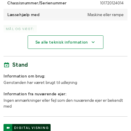
Chassisnummer/Serienummer
101720124014
Læssehjælp med
Maskine eller rampe
MÅL OG VÆGT:
Se alle teknisk information
Vægt (kg)
1595
Bredde
90 cm
Stand
Længde
200 cm
Information om brug:
Højde
130 cm
Genstanden har været brugt til udlejning
Information fra nuværende ejer:
Ingen anmærkninger eller fejl som den nuværende ejer er bekendt
med
DIGITAL VISNING