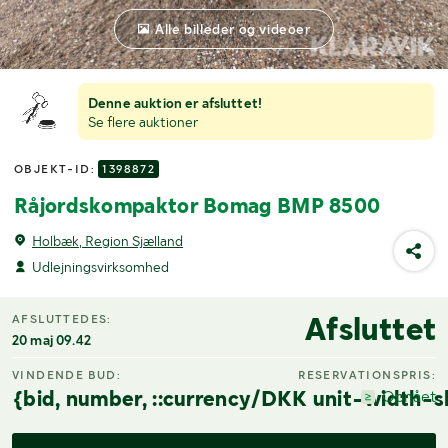
Alle billeder og videoer
Denne auktion er afsluttet!
Se flere auktioner
OBJEKT-ID:
1398872
Råjordskompaktor Bomag BMP 8500
Holbæk, Region Sjælland
Udlejningsvirksomhed
Afsluttet
AFSLUTTEDES:
20 maj 09.42
VINDENDE BUD:
RESERVATIONSPRIS:
{bid, number, ::currency/DKK unit-width-s
Opnået