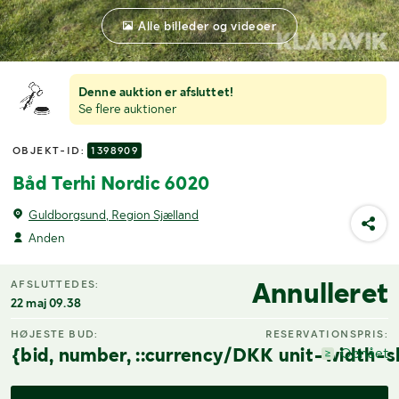
Alle billeder og videoer
Denne auktion er afsluttet!
Se flere auktioner
OBJEKT-ID:
1398909
Båd Terhi Nordic 6020
Guldborgsund, Region Sjælland
Anden
Annulleret
AFSLUTTEDES:
22 maj 09.38
HØJESTE BUD:
RESERVATIONSPRIS:
{bid, number, ::currency/DKK unit-width-s
Opnået