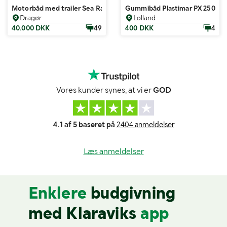
Motorbåd med trailer Sea Ray 220 Signature (220OV) 23 fod
Gummibåd Plastimar PX 250 opp
Dragør
Lolland
40.000 DKK
49
400 DKK
4
Vores kunder synes, at vi er
GOD
4.1 af 5 baseret på
2404 anmeldelser
Læs anmeldelser
Enklere
budgivning
med Klaraviks
app