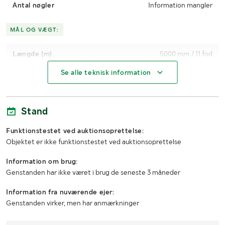
Antal nøgler
Information mangler
MÅL OG VÆGT:
Længde (m)
5000 mm / 11 fod
Se alle teknisk information
Bredde (m)
1550 mm
Højde (m)
1300 mm
Stand
Dybde (m)
300 mm
Funktionstestet ved auktionsoprettelse:
Objektet er ikke funktionstestet ved auktionsoprettelse
Information om brug:
Genstanden har ikke været i brug de seneste 3 måneder
Information fra nuværende ejer:
Genstanden virker, men har anmærkninger