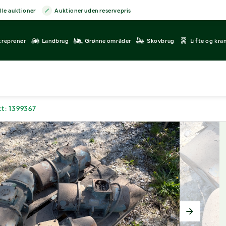
lle auktioner
Auktioner uden reservepris
treprenør
Landbrug
Grønne områder
Skovbrug
Lifte og kra
t: 1399367