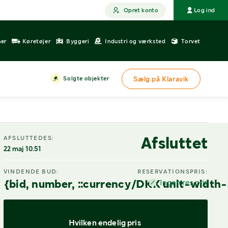
Opret konto
Log ind
ner
Køretøjer
Byggeri
Industri og værksted
Torvet
Solgte objekter
Sælg på Klaravik
Afsluttet
AFSLUTTEDES:
22 maj 10.51
VINDENDE BUD:
RESERVATIONSPRIS:
{bid, number, ::currency/DKK unit-width-
Ingen res.pris
Hvilken endelig pris 