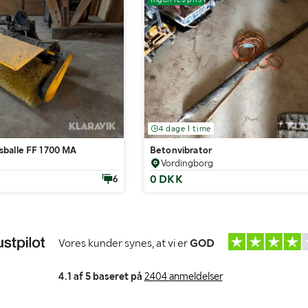
4 dage 1 time
balle FF 1700 MA
Betonvibrator
Vordingborg
0 DKK
6
Vores kunder synes, at vi er
GOD
4.1 af 5 baseret på
2404 anmeldelser