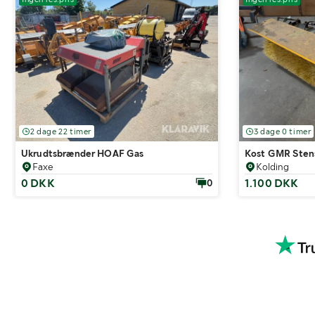
2 dage 22 timer
3 dage 0 timer
Ukrudtsbrænder HOAF Gas
Kost GMR Stens
Faxe
Kolding
0 DKK
1.100 DKK
0