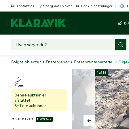
Kontakt os
Spørgsmål & svar
Cookieindstillinger
A
En
Solgte objekter
Entreprenør
Entreprenørmateriel
Objek
1
af
18
Denne auktion er
afsluttet!
Se flere auktioner
OBJEKT-ID:
1399367