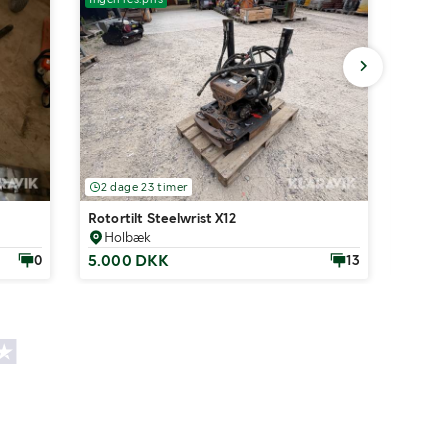
2 dage 23 timer
2 dag
Rotortilt Steelwrist X12
Rotork
Holbæk
Fax
5.000 DKK
1.40
0
13