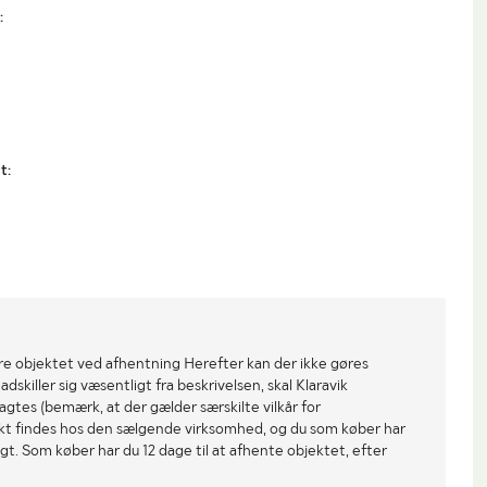
:
t:
re objektet ved afhentning Herefter kan der ikke gøres
dskiller sig væsentligt fra beskrivelsen, skal Klaravik
gtes (bemærk, at der gælder særskilte vilkår for
ekt findes hos den sælgende virksomhed, og du som køber har
gt. Som køber har du 12 dage til at afhente objektet, efter