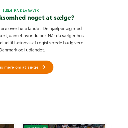
SÆLG PÅ KLARAVIK
rksomhed noget at sælge?
ere over hele landet. De hjælper dig med
kert, uanset hvor du bor. Når du sælger hos
d ud til tusindvis af registrerede budgivere
 Danmark og i udlandet.
æs mere om at sælge
Ingen res.pris
Ingen r