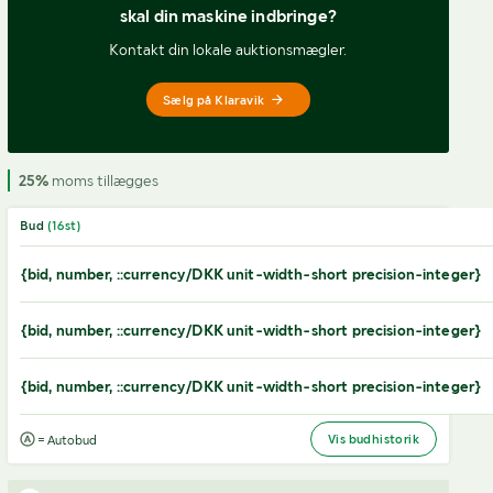
skal din maskine indbringe?
Kontakt din lokale auktionsmægler.
Sælg på Klaravik
25%
moms tillægges
Bud
(
16
st)
{bid, number, ::currency/DKK unit-width-short precision-integer}
{bid, number, ::currency/DKK unit-width-short precision-integer}
{bid, number, ::currency/DKK unit-width-short precision-integer}
Vis budhistorik
= Autobud