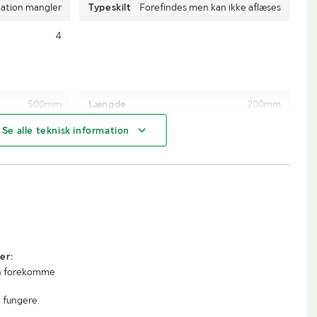
ation mangler
Typeskilt
Forefindes men kan ikke aflæses
4
500mm
Længde
200mm
Se alle teknisk information
200mm
Transportlængde
Se øvrige mål.
er:
an forekomme
 fungere.