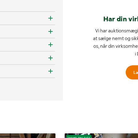
Har din vi
Vi har auktionsmægl
at sælge nemt og sik
os, når din virksomhe
i
L
Ingen res.pris