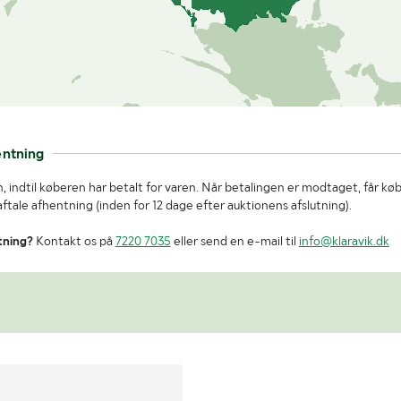
entning
, indtil køberen har betalt for varen. Når betalingen er modtaget, får kø
tale afhentning (inden for 12 dage efter auktionens afslutning).
tning?
Kontakt os på
7220 7035
eller send en e-mail til
info@klaravik.dk