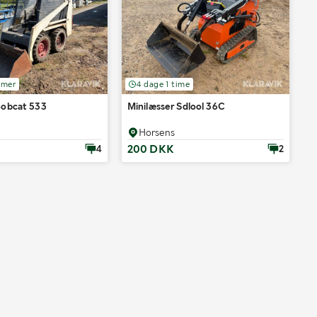
imer
4 dage 1 time
Bobcat 533
Minilæsser Sdlool 36C
Horsens
200 DKK
4
2