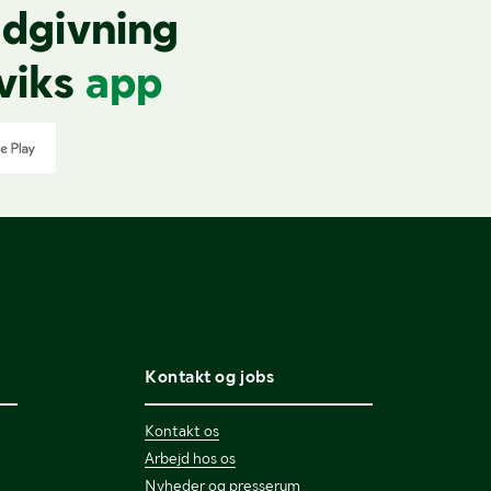
dine behov. Ønsker du at afgive et bud, men har ikke
dgivning
viks
app
aravik
. Vi hjælper med hele salgsprocessen og
Kontakt og jobs
Kontakt os
Arbejd hos os
Nyheder og presserum