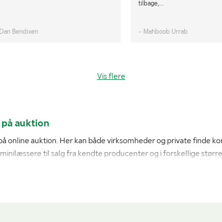
tilbage,...
 Dan Bendixen
- Mahboob Urrab
Vis flere
på auktion
e på online auktion. Her kan både virksomheder og private finde 
ilæssere til salg fra kendte producenter og i forskellige større
dre og trange arbejdsområder, hvor fleksibilitet og manøvredygt
øsning til både byggeri, vedligeholdelse og landbrug.
dgang til professionelt udstyr til konkurrencedygtige priser. På d