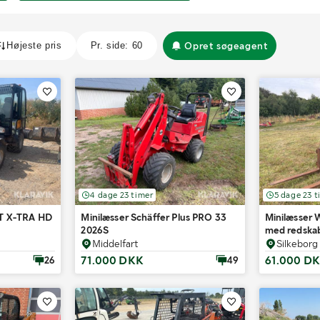
Opret søgeagent
4 dage 23 timer
5 dage 23 t
2T X-TRA HD
Minilæsser Schäffer Plus PRO 33
Minilæsser
2026S
med redska
Middelfart
Silkeborg
71.000 DKK
61.000 D
26
49