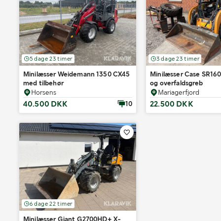
5 dage 23 timer
3 dage 23 timer
Minilæsser Weidemann 1350 CX45
Minilæsser Case SR160
med tilbehør
og overfaldsgreb
Horsens
Mariagerfjord
40.500 DKK
22.500 DKK
10
6 dage 22 timer
Minilæsser Giant G2700HD+ X-