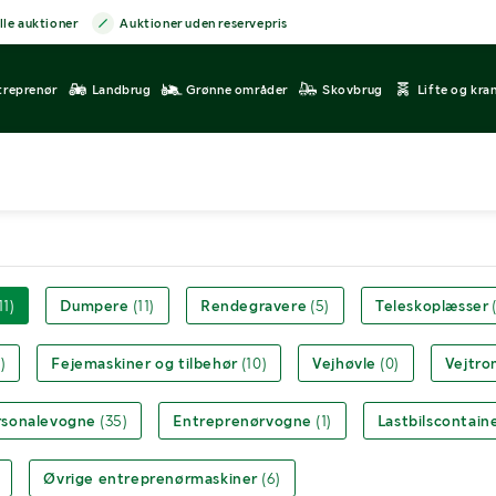
lle auktioner
Auktioner uden reservepris
treprenør
Landbrug
Grønne områder
Skovbrug
Lifte og kra
11)
Dumpere
(11)
Rendegravere
(5)
Teleskoplæsser
)
Fejemaskiner og tilbehør
(10)
Vejhøvle
(0)
Vejtro
rsonalevogne
(35)
Entreprenørvogne
(1)
Lastbilscontain
Øvrige entreprenørmaskiner
(6)