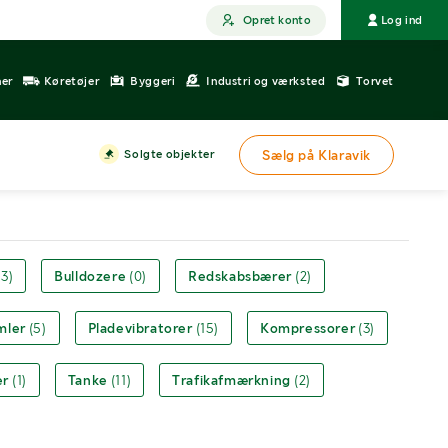
Opret konto
Log ind
ner
Køretøjer
Byggeri
Industri og værksted
Torvet
Solgte objekter
Sælg på Klaravik
(3)
Bulldozere
(0)
Redskabsbærer
(2)
mler
(5)
Pladevibratorer
(15)
Kompressorer
(3)
er
(1)
Tanke
(11)
Trafikafmærkning
(2)