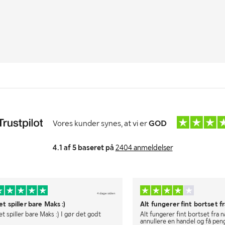
Vores kunder synes, at vi er
GOD
4.1 af 5 baseret på
2404 anmeldelser
4 dage siden
t spiller bare Maks :)
Alt fungerer fint bortset 
t spiller bare Maks :) I gør det godt
Alt fungerer fint bortset fra 
annullere en handel og få pe