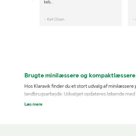
køb...
- Kell Olsen
-
Brugte minilæssere og kompaktlæssere 
Hos Klaravik finder du et stort udvalg af minilæsser
landbrugsarbejde. Udvalget opdateres løbende med min
Læs mere
En minilæsser er særligt velegnet til arbejde på min
forskellige redskaber, hvilket gør dem til en alsidig l
Ved at købe en brugt minilæsser på auktion kan du få a