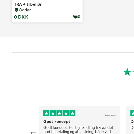
TRA + tilbehør
Odder
0 DKK
0
4 dage siden
Godt koncept
De
Godt koncept. Hurtig handling fra vundet
De
bud til betaling og afhentning, både ved