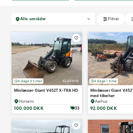
4 dage 0 timer
4 dage 1 time
Minilæsser Giant V452T X-TRA HD
Minilæsser Giant V45
med tilbehør
Horsens
Aarhus
100.000 DKK
92.000 DKK
33