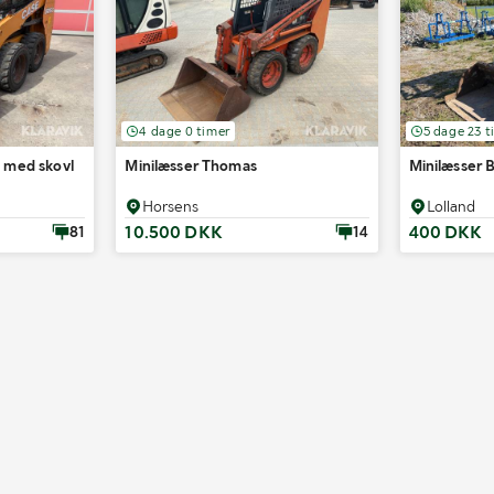
4 dage 0 timer
5 dage 23 t
 med skovl
Minilæsser Thomas
Minilæsser 
Horsens
Lolland
10.500 DKK
400 DKK
81
14