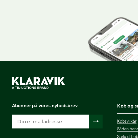
og information om maskinernes udstyr og specifikation
en konto?
Registrer dig nemt her.
Har din virksomhed en minilæsser eller kompaktlæss
sørger for, at maskinen bliver eksponeret for relevan
Abonner på vores nyhedsbrev.
Køb og s
Købsvilkår
Sådan hand
Sælg dit ob