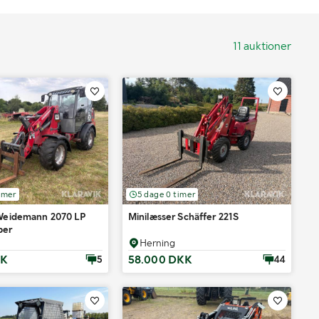
11 auktioner
imer
5 dage 0 timer
 Weidemann 2070 LP
Minilæsser Schäffer 221S
ber
Herning
KK
58.000 DKK
5
44