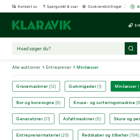
Kontakt os
Spørgsmål & svar
Cookieindstillinger
A
En
Alle auktioner
Entreprenør
Minilæsser
Gravemaskiner
(12)
Gummigeder
(1)
Minilæsser
(
Bor og borevogne
(0)
Knuse- og sorteringsmaskine
(0
Generatorer
(11)
Asfaltmaskiner
(0)
Skure og pe
Entreprenørmateriel
(20)
Redskaber og tilbehør
(104)