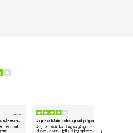
11 dage siden
14 dage siden
fra når man…
Jeg har både købt og solgt igennem…
God o
når man skal
Jeg har både købt og solgt igennem
Flink
ngene
klaravik Sønderjylland jeg oplever det dog