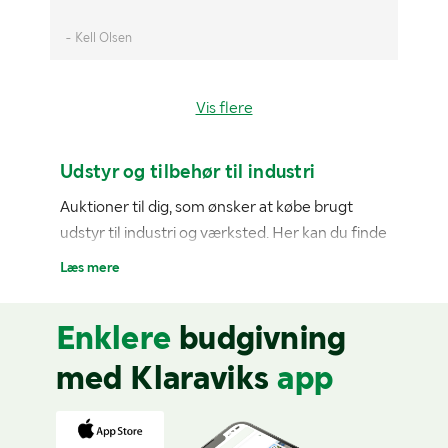
- Kell Olsen
- 
Vis flere
Udstyr og tilbehør til industri
Auktioner til dig, som ønsker at købe brugt
udstyr til industri og værksted. Her kan du finde
industriværktøj og værkstedstilbehør, som er til
Læs mere
salg i hele Danmark. Ønsker du at afgive et
bud, men har ikke en konto?
Registrer dig nemt
Enklere
budgivning
her.
med Klaraviks
app