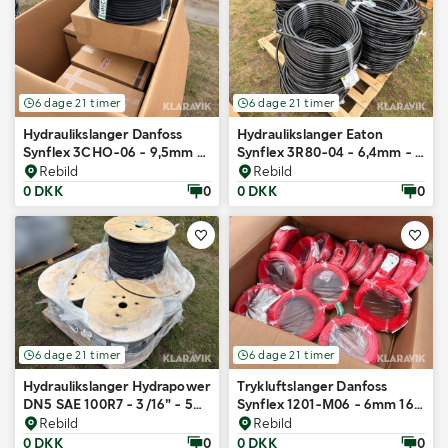
6 dage 21 timer
6 dage 21 timer
Hydraulikslanger Danfoss
Hydraulikslanger Eaton
Synflex 3CHO-06 - 9,5mm -
Synflex 3R80-04 - 6,4mm - 9
7 ruller
ruller
Rebild
Rebild
0 DKK
0
0 DKK
0
6 dage 21 timer
6 dage 21 timer
Hydraulikslanger Hydrapower
Trykluftslanger Danfoss
DN5 SAE 100R7 - 3/16” - 5
Synflex 1201-M06 - 6mm 16
ruller
ruller
Rebild
Rebild
0 DKK
0
0 DKK
0