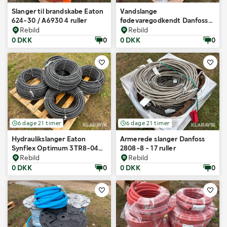
Slanger til brandskabe Eaton
Vandslange
624-30 / A6930 4 ruller
fødevaregodkendt Danfoss
Lemur EHF002-16 - 1 rulle
Rebild
Rebild
0 DKK
0
0 DKK
0
6 dage 21 timer
6 dage 21 timer
Hydraulikslanger Eaton
Armerede slanger Danfoss
Synflex Optimum 3TR8-04
2808-8 - 17 ruller
6,4mm - 5 ruller
Rebild
Rebild
0 DKK
0
0 DKK
0