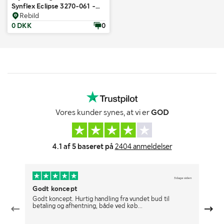
Synflex Eclipse 3270-061 -
3/8" 6 ruller
Rebild
0 DKK
0
Vores kunder synes, at vi er
GOD
4.1 af 5 baseret på
2404 anmeldelser
3 dage siden
Godt koncept
De
Godt koncept. Hurtig handling fra vundet bud til
De
betaling og afhentning, både ved køb...