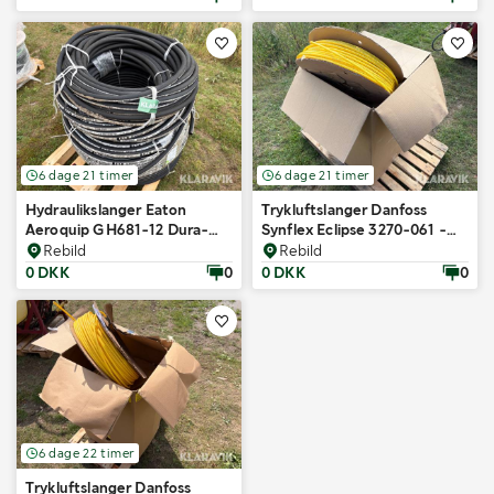
6 dage 21 timer
6 dage 21 timer
Hydraulikslanger Eaton
Trykluftslanger Danfoss
Aeroquip GH681-12 Dura-
Synflex Eclipse 3270-061 -
Tuff - 19mm - 4 ruller
3/8" 6 ruller
Rebild
Rebild
0 DKK
0
0 DKK
0
6 dage 22 timer
Trykluftslanger Danfoss