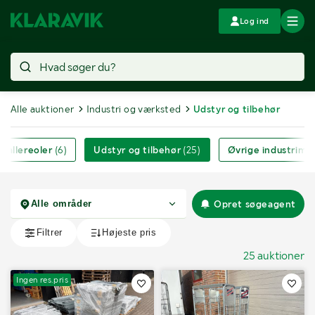
Log ind
Alle auktioner
Industri og værksted
Udstyr og tilbehør
Pallereoler
(6)
Udstyr og tilbehør
(25)
Øvrige industrima
Opret søgeagent
25 auktioner
Ingen res.pris