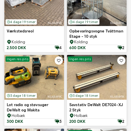
4 dage 19 timer
4 dage 19 timer
Værkstedsreol
Opbevaringsvogne Tvättman
Etage - 10 styk
Kolding
Kolding
2.500 DKK
4
600 DKK
2
Ingen res.pris
Ingen res.pris
3 dage 18 timer
3 dage 18 timer
Lot radio og støvsuger
Savstativ DeWalt DE7024-XJ
DeWalt og Makita
2 Styk
Holbæk
Holbæk
300 DKK
3
200 DKK
2