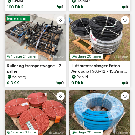
Greve
Holbæk
100 DKK
1
0 DKK
0
Ingen res.pris
4 dage 21 timer
6 dage 20 timer
Ruller og transportvogne - 2
Luftbremseslanger Eaton
paller
Aeroquip 1503-12 - 15,9mm -
4 ruller
Aalborg
Rebild
0 DKK
0
0 DKK
0
6 dage 20 timer
6 dage 20 timer