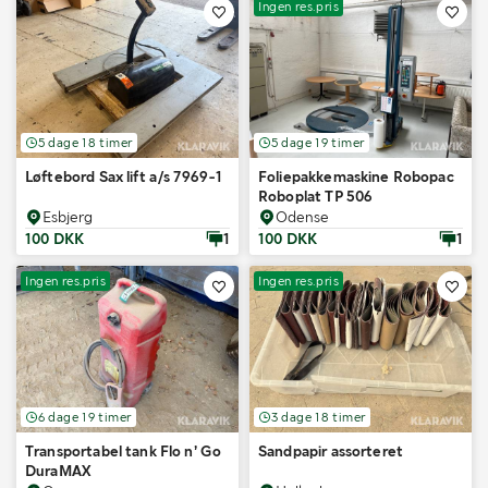
Ingen res.pris
5 dage 18 timer
5 dage 19 timer
Løftebord Sax lift a/s 7969-1
Foliepakkemaskine Robopac
Roboplat TP 506
Esbjerg
Odense
100 DKK
1
100 DKK
1
Ingen res.pris
Ingen res.pris
6 dage 19 timer
3 dage 18 timer
Transportabel tank Flo n’ Go
Sandpapir assorteret
DuraMAX