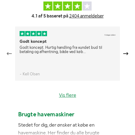
4.1 af 5 baseret på
2404 anmeldelser
5 dage siden
Godt koncept
De
Godt koncept. Hurtig handling fra vundet bud til
De
betaling og afhentning, både ved køb...
- Kell Olsen
- 
Vis flere
Brugte havemaskiner
Stedet for dig, der ønsker at købe en
havemaskine. Her finder du alle brugte