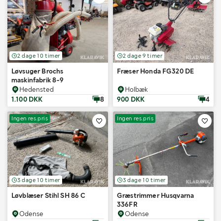
2 dage 10 timer
2 dage 9 timer
Løvsuger Brochs
Fræser Honda FG320 DE
maskinfabrik 8-9
Hedensted
Holbæk
1.100 DKK
8
900 DKK
4
Ingen res.pris
Ingen res.pris
3 dage 10 timer
3 dage 10 timer
Løvblæser Stihl SH 86 C
Græstrimmer Husqvarna
336FR
Odense
Odense