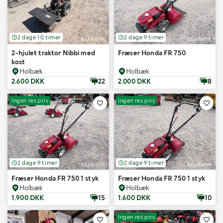
2 dage 10 timer
2 dage 9 timer
2-hjulet traktor Nibbi med
Fræser Honda FR 750
kost
Holbæk
Holbæk
2.600 DKK
22
2.000 DKK
8
Ingen res.pris
Ingen res.pris
2 dage 9 timer
2 dage 9 timer
Fræser Honda FR 750 1 styk
Fræser Honda FR 750 1 styk
Holbæk
Holbæk
1.900 DKK
15
1.600 DKK
10
Ingen res.pris