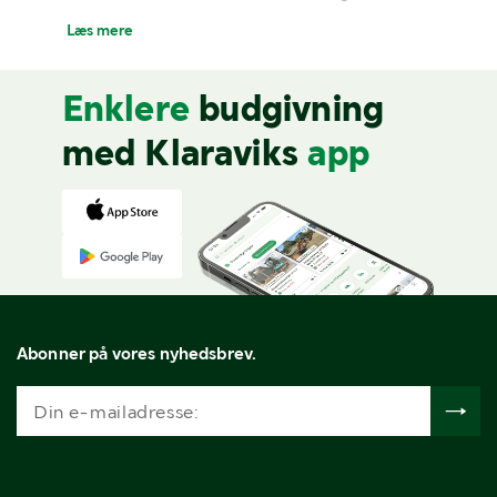
plæneklippere og fræsere, som er til salg lige
Læs mere
nu. Ønsker du at afgive et bud, men har ikke en
konto?
Registrer dig nemt her.
Enklere
budgivning
med Klaraviks
app
Abonner på vores nyhedsbrev.