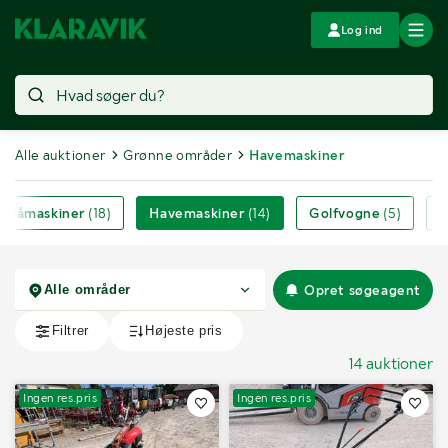
Log ind
Alle auktioner
Grønne områder
Havemaskiner
sslåmaskiner
(18)
Havemaskiner
(14)
Golfvogne
(5)
A
Opret søgeagent
14 auktioner
Ingen res.pris
Ingen res.pris