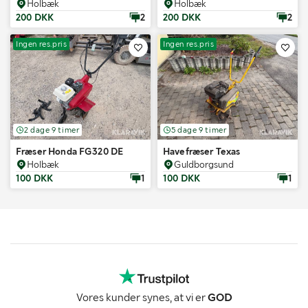
Holbæk
Holbæk
200 DKK
2
200 DKK
2
Ingen res.pris
Ingen res.pris
2 dage 9 timer
5 dage 9 timer
Fræser Honda FG320 DE
Havefræser Texas
Holbæk
Guldborgsund
100 DKK
1
100 DKK
1
Vores kunder synes, at vi er
GOD