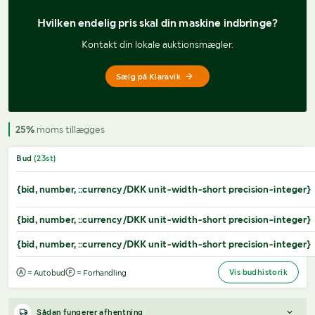
Hvilken endelig pris 
skal din maskine indbringe?
Kontakt din lokale auktionsmægler.
Sælg på Klaravik
25%
moms tillægges
Bud
(
23
st)
{bid, number, ::currency/DKK unit-width-short precision-integer}
{bid, number, ::currency/DKK unit-width-short precision-integer}
{bid, number, ::currency/DKK unit-width-short precision-integer}
Vis budhistorik
= Autobud
= Forhandling
Sådan fungerer afhentning