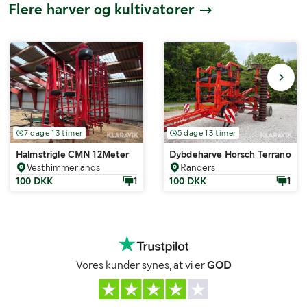
Flere harver og kultivatorer
7 dage 13 timer
5 dage 13 timer
Halmstrigle CMN 12Meter
Dybdeharve Horsch Terrano 6 
Vesthimmerlands
Randers
100 DKK
1
100 DKK
1
Vores kunder synes, at vi er
GOD