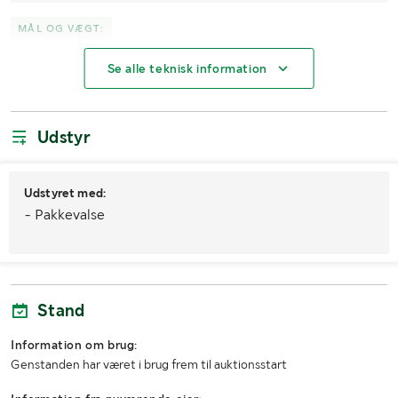
MÅL OG VÆGT:
Se alle teknisk information
Vægt (kg)
6805
Hjulmål
480/45-17
Udstyr
Arbejdsbredde (m)
5
Transportbredde (m)
3
Udstyret med:
Transporthøjde (m)
- Pakkevalse
3,5
Transportlængde (m)
9,8
Stand
Information om brug:
Genstanden har været i brug frem til auktionsstart