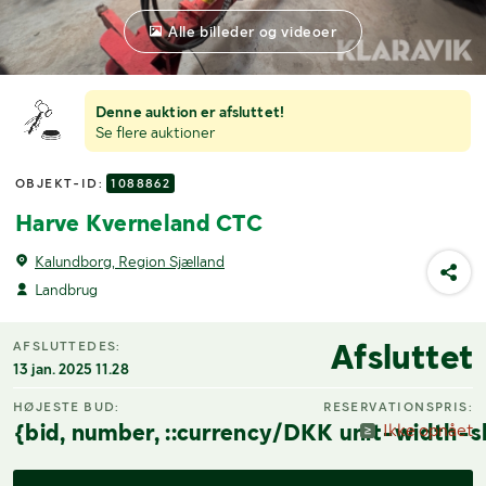
Alle billeder og videoer
Denne auktion er afsluttet!
Se flere auktioner
OBJEKT-ID:
1088862
Harve Kverneland CTC
Kalundborg, Region Sjælland
Landbrug
Afsluttet
AFSLUTTEDES:
13 jan. 2025 11.28
HØJESTE BUD:
RESERVATIONSPRIS:
{bid, number, ::currency/DKK unit-width-s
Ikke opnået