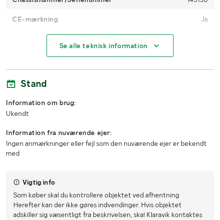
CE-mærkning
Ja
MÅL OG VÆGT:
Se alle teknisk information
Vægt (kg)
248
Stand
Arbejdsbredde (m)
1,2
Information om brug:
Antal tænder/tallerkener
10
Ukendt
Transportbredde (m)
1,4
Information fra nuværende ejer:
Ingen anmærkninger eller fejl som den nuværende ejer er bekendt
Transporthøjde (m)
0,6
med
Transportlængde (m)
2
Vigtig info
Som køber skal du kontrollere objektet ved afhentning
Herefter kan der ikke gøres indvendinger. Hvis objektet
adskiller sig væsentligt fra beskrivelsen, skal Klaravik kontaktes