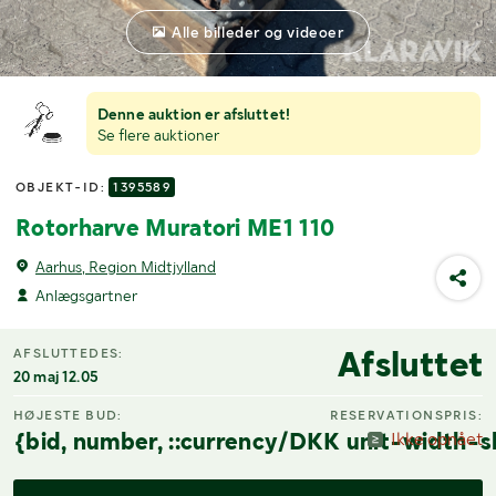
Alle billeder og videoer
Denne auktion er afsluttet!
Se flere auktioner
OBJEKT-ID:
1395589
Rotorharve Muratori ME1 110
Aarhus, Region Midtjylland
Anlægsgartner
Afsluttet
AFSLUTTEDES:
20 maj 12.05
HØJESTE BUD:
RESERVATIONSPRIS:
{bid, number, ::currency/DKK unit-width-s
Ikke opnået