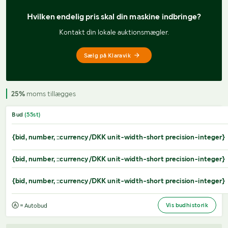
Hvilken endelig pris 
skal din maskine indbringe?
Kontakt din lokale auktionsmægler.
Sælg på Klaravik
25%
moms tillægges
Bud
(
55
st)
{bid, number, ::currency/DKK unit-width-short precision-integer}
{bid, number, ::currency/DKK unit-width-short precision-integer}
{bid, number, ::currency/DKK unit-width-short precision-integer}
Vis budhistorik
= Autobud