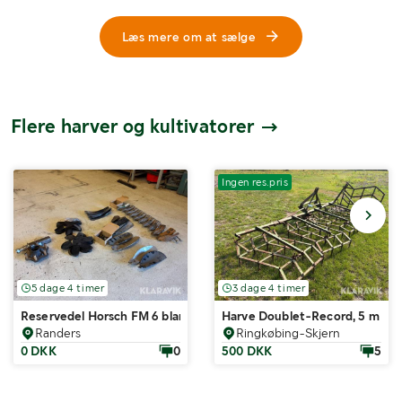
Læs mere om at sælge
Flere harver og kultivatorer
Ingen res.pris
5 dage 4 timer
3 dage 4 timer
Reservedel Horsch FM 6 blandet lot
Harve Doublet-Record, 5 m
Randers
Ringkøbing-Skjern
0 DKK
0
500 DKK
5