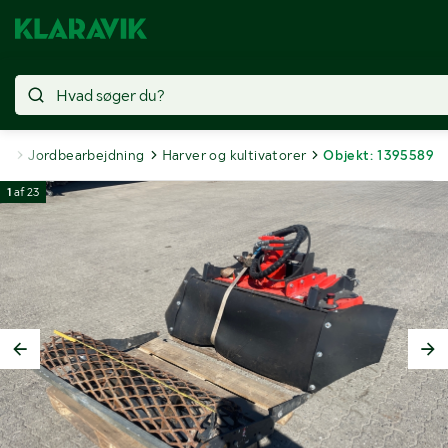
ug
Jordbearbejdning
Harver og kultivatorer
Objekt: 1395589
1
af
23