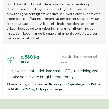
Som køber skal du kontrollere objektet ved afhentning
Herefter kan der ikke gøres indvendinger. Hvis objektet
adskiller sig væsentligt fra beskrivelsen, skal Klaravik kontaktes
inden objektet fragtes (bemærk, at der gælder særskilte vilkår
for konkursauktioner). Alle objekt findes hos den sælgende
virksomhed, og du som køber har ansvar for afhentning og
fragt. Som køber har du 12 dage til at afhente objektet, efter
auktionen er afsluttet.
6.880 kg
Hvordan har vi beregnet
det?
CO₂e
... er, hvad du potentielt kan spare i CO₂-udledning ved
at købe denne vare brugt i stedet for ny.
Til sammenligning svarer en flyvning fra
Copenhagen til Palma
de Mallorca 296 kg CO₂e
pr. passager.