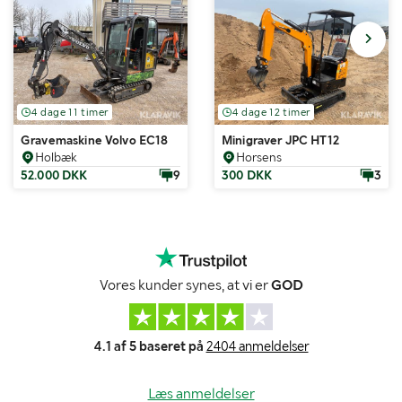
4 dage 11 timer
4 dage 12 timer
Gravemaskine Volvo EC18
Minigraver JPC HT12
Holbæk
Horsens
52.000 DKK
9
300 DKK
3
Vores kunder synes, at vi er
GOD
4.1 af 5 baseret på
2404 anmeldelser
Læs anmeldelser