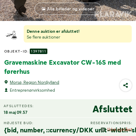
Alle billeder og videoer
Denne auktion er afsluttet!
Se flere auktioner
OBJEKT-ID:
1397811
Gravemaskine Excavator CW-16S med
førerhus
Morsø, Region Nordjylland
Entreprenørvirksomhed
Afsluttet
AFSLUTTEDES:
18 maj 09.57
HØJESTE BUD:
RESERVATIONSPRIS:
{bid, number, ::currency/DKK unit-width-s
Ikke opnået