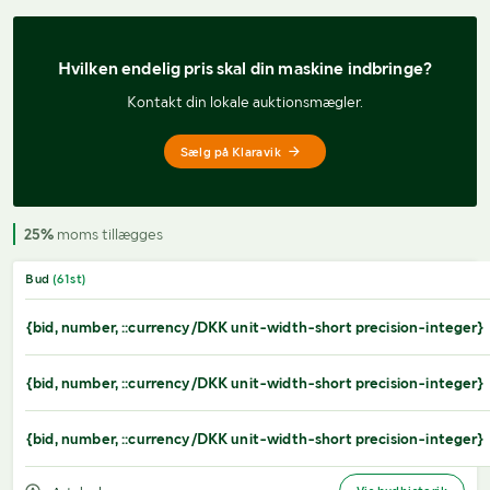
Hvilken endelig pris 
skal din maskine indbringe?
Kontakt din lokale auktionsmægler.
Sælg på Klaravik
25%
moms tillægges
Bud
(
61
st)
{bid, number, ::currency/DKK unit-width-short precision-integer}
{bid, number, ::currency/DKK unit-width-short precision-integer}
{bid, number, ::currency/DKK unit-width-short precision-integer}