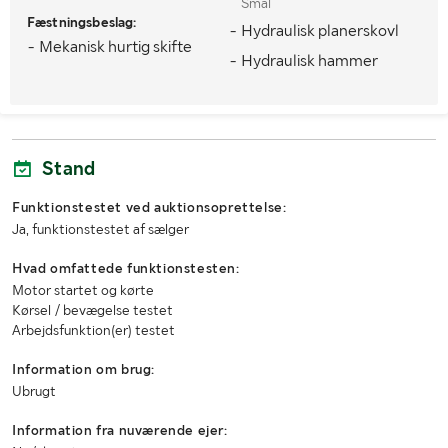
Smal
Fæstningsbeslag:
- Hydraulisk planerskovl
- Mekanisk hurtig skifte
MÅL OG VÆGT:
- Hydraulisk hammer
Vægt (kg)
1600
Længde (mm)
2400
Stand
Bredde (mm)
1100
Funktionstestet ved auktionsoprettelse:
Højde (mm)
1700
Ja, funktionstestet af sælger
Hvad omfattede funktionstesten:
Motor startet og kørte
Kørsel / bevægelse testet
Arbejdsfunktion(er) testet
Information om brug:
Ubrugt
Information fra nuværende ejer: