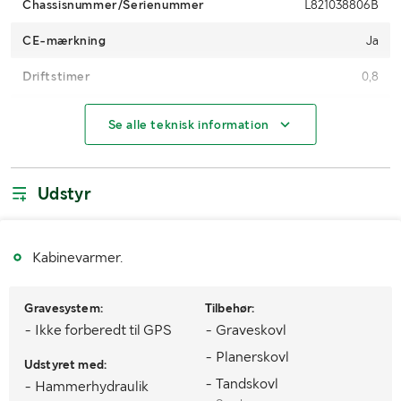
Chassisnummer/Serienummer
L821038806B
CE-mærkning
Ja
Driftstimer
0,8
Motoreffekt (kW/hk)
18,4
Se alle teknisk information
Gearkasse
Hydrostatisk
Brændstof
Diesel
Udstyr
Type af knastakseldrev
Tandhjulsdrev
AdBlue
Findes ikke
Kabinevarmer.
Type af hydraulikolie
Hydraulikolie 46
Gravesystem:
Tilbehør:
Bæltetype
Gummi
- Ikke forberedt til GPS
- Graveskovl
- Planerskovl
Bæltebredde (mm)
180
Udstyret med:
- Tandskovl
- Hammerhydraulik
Antal nøgler
2