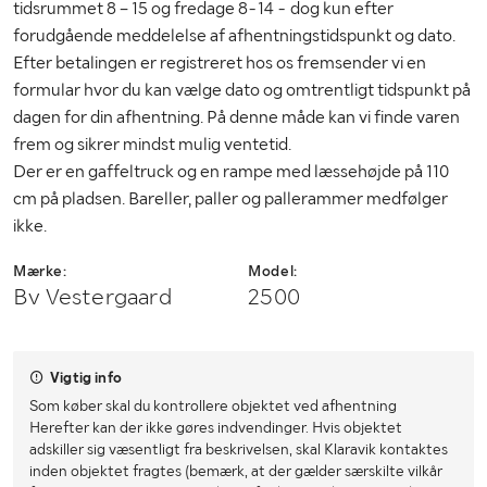
tidsrummet 8 – 15 og fredage 8-14 - dog kun efter
forudgående meddelelse af afhentningstidspunkt og dato.
Efter betalingen er registreret hos os fremsender vi en
formular hvor du kan vælge dato og omtrentligt tidspunkt på
dagen for din afhentning. På denne måde kan vi finde varen
frem og sikrer mindst mulig ventetid.
Der er en gaffeltruck og en rampe med læssehøjde på 110
cm på pladsen. Bareller, paller og pallerammer medfølger
ikke.
Mærke:
Model:
Bv Vestergaard
2500
Vigtig info
Som køber skal du kontrollere objektet ved afhentning
Herefter kan der ikke gøres indvendinger. Hvis objektet
adskiller sig væsentligt fra beskrivelsen, skal Klaravik kontaktes
inden objektet fragtes (bemærk, at der gælder særskilte vilkår