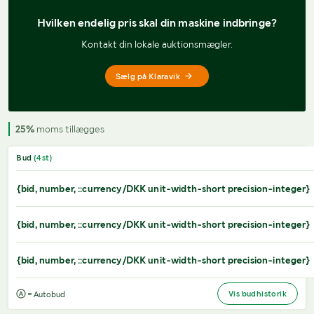
Hvilken endelig pris 
skal din maskine indbringe?
Kontakt din lokale auktionsmægler.
Sælg på Klaravik
25%
moms tillægges
Bud
(
4
st)
{bid, number, ::currency/DKK unit-width-short precision-integer}
{bid, number, ::currency/DKK unit-width-short precision-integer}
{bid, number, ::currency/DKK unit-width-short precision-integer}
Vis budhistorik
= Autobud