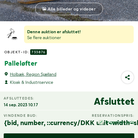
Alle billeder og videoer
Denne auktion er afsluttet!
Se flere auktioner
OBJEKT-ID:
733876
Palleløfter
Holbæk, Region Sjælland
Kloak & Industriservice
Afsluttet
AFSLUTTEDES:
14 sep. 2023 10.17
VINDENDE BUD:
RESERVATIONSPRIS:
{bid, number, ::currency/DKK unit-width-s
Ingen res.pris