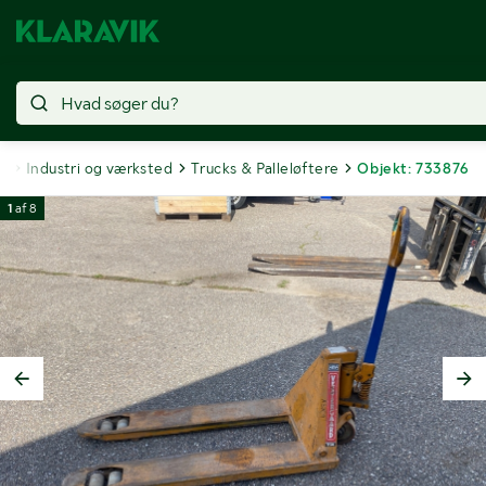
er
Industri og værksted
Trucks & Palleløftere
Objekt: 733876
1
af
8