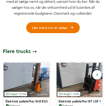
med at sælge nemt og sikkert, uanset hvor du bor. Når du
sælger hos os, når din virksomhed ud til tusindvis af
registrerede budgivere i Danmark og i udlandet.
Læs mere om at sælge
Flere trucks
3 dage 1 time
3 dage 1 time
Elektrisk palleløfter Still EGV10
Elektrisk palleløfter BT LSF 125
Esbjerg
Esbjerg