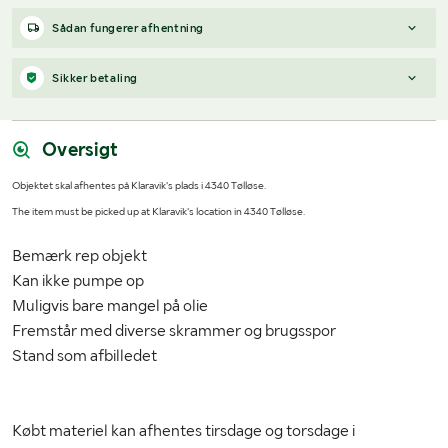
Sådan fungerer afhentning
Objektet skal afhentes på Klaravik's plads i 4340 Tølløse.
Sikker betaling
Det købte objekt kan kun afhentes tirsdage og torsdage
Når du vinder et bud, modtager du en faktura fra Payex til din e-
mellem kl. 9 og 15, samt fredage 8-14.
mailadresse den dag, auktionen slutter.
Oversigt
Objektet skal afhentes på Klaravik's plads i 4340 Tølløse.
The item must be picked up at Klaravik's location in 4340
The item must be picked up at Klaravik's location in 4340 Tølløse.
Tølløse.
The purchased object can only be collected on Tuesdays and
Bemærk rep objekt
Thursdays between 9 and 15 and Fridays 8-14. phone during this
Kan ikke pumpe op
time.
Muligvis bare mangel på olie
Fremstår med diverse skrammer og brugsspor
Stand som afbilledet
Købt materiel kan afhentes tirsdage og torsdage i