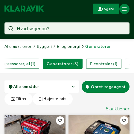
Log ind
Alle auktioner
Byggeri
El og energi
Generatorer
ompressorer, el
(1)
Generatorer
(5)
Elcentraler
(1)
Af
Opret søgeagent
5 auktioner