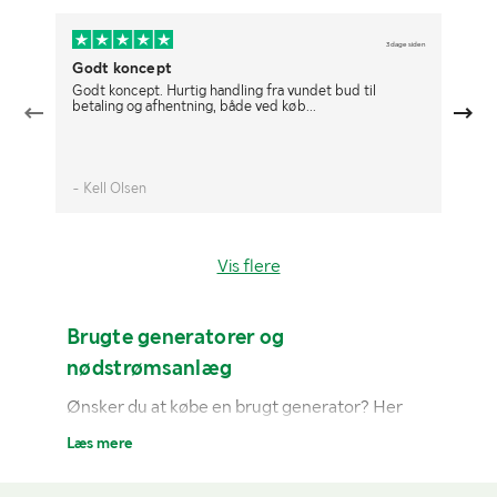
3 dage siden
Godt koncept
De
Godt koncept. Hurtig handling fra vundet bud til
De
betaling og afhentning, både ved køb...
- Kell Olsen
- 
Vis flere
Brugte generatorer og
nødstrømsanlæg
Ønsker du at købe en brugt generator? Her
finder du alle generatorer, som er til salg lige
Læs mere
nu. Ønsker du at afgive et bud, men har ikke en
konto?
Registrer dig nemt her.