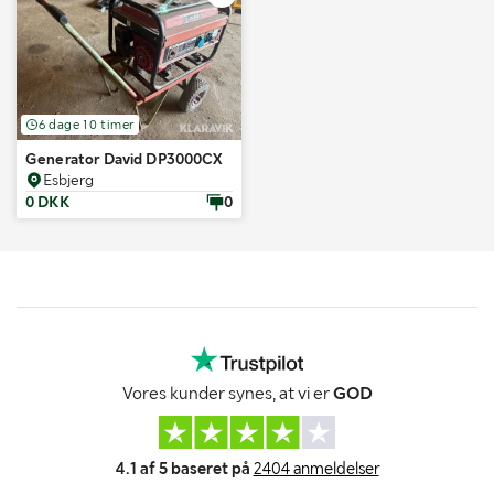
6 dage 10 timer
Generator David DP3000CX
Esbjerg
0 DKK
0
Vores kunder synes, at vi er
GOD
4.1 af 5 baseret på
2404 anmeldelser