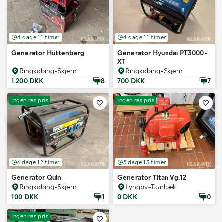
4 dage 11 timer
4 dage 11 timer
Generator Hüttenberg
Generator Hyundai PT3000-
XT
Ringkøbing-Skjern
Ringkøbing-Skjern
1.200 DKK
8
700 DKK
7
Ingen res.pris
Ingen res.pris
6 dage 12 timer
5 dage 13 timer
Generator Quin
Generator Titan Vg.12
Ringkøbing-Skjern
Lyngby-Taarbæk
100 DKK
1
0 DKK
0
Ingen res.pris