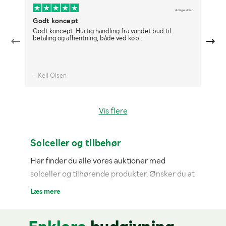
4 dage siden
Godt koncept
De
Godt koncept. Hurtig handling fra vundet bud til
De
betaling og afhentning, både ved køb...
- Kell Olsen
- 
Vis flere
Solceller og tilbehør
Her finder du alle vores auktioner med
solceller og tilhørende produkter. Ønsker du at
afgive et bud, men har ikke en konto?
Registrer
Læs mere
dig nemt her.