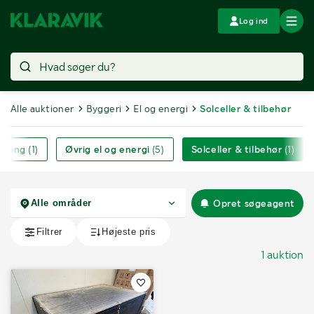
Log ind
Alle auktioner
Byggeri
El og energi
Solceller & tilbehør
gtning
(1)
Øvrig el og energi
(5)
Solceller & tilbehør
(1)
Opret søgeagent
1 auktion