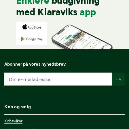
Enklere
budgivning
med Klaraviks
app
Abonner på vores nyhedsbrev.
Køb og sælg
Købsvilkår