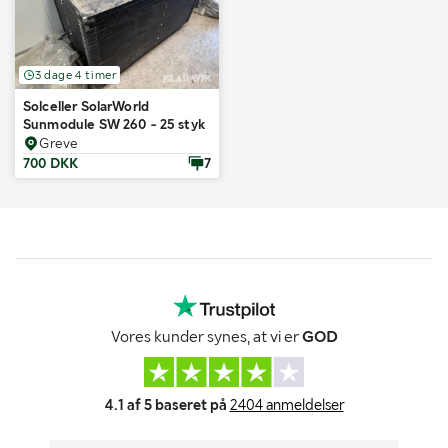
3 dage 4 timer
Solceller SolarWorld
Sunmodule SW 260 - 25 styk
Greve
700 DKK
7
Vores kunder synes, at vi er
GOD
4.1 af 5 baseret på
2404 anmeldelser