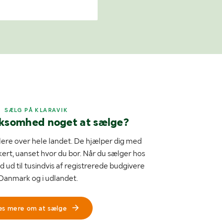
SÆLG PÅ KLARAVIK
rksomhed noget at sælge?
ere over hele landet. De hjælper dig med
kert, uanset hvor du bor. Når du sælger hos
d ud til tusindvis af registrerede budgivere
 Danmark og i udlandet.
æs mere om at sælge