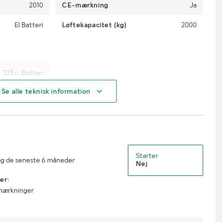
2010
CE-mærkning
Ja
El Batteri
Løftekapacitet (kg)
2000
323 u. Batteri
Se alle teknisk information
Starter
ug de seneste 6 måneder
Nej
er:
mærkninger