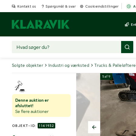
Kontakt os
Spørgsmål & svar
Cookieindstillinger
A
En
Solgte objekter
Industri og værksted
Trucks & Palleløftere
1
af
9
Denne auktion er
afsluttet!
Se flere auktioner
OBJEKT-ID:
1141932