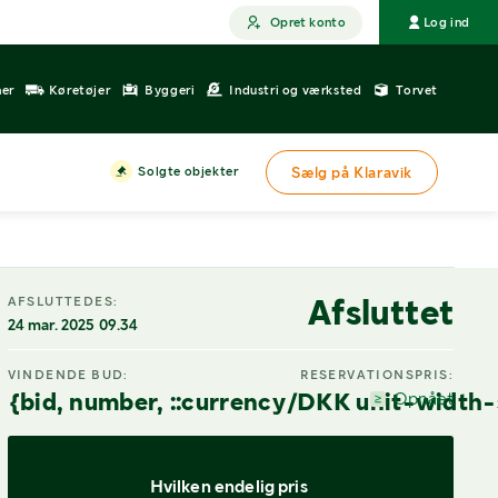
Opret konto
Log ind
ner
Køretøjer
Byggeri
Industri og værksted
Torvet
Solgte objekter
Sælg på Klaravik
Afsluttet
AFSLUTTEDES:
24 mar. 2025 09.34
VINDENDE BUD:
RESERVATIONSPRIS:
{bid, number, ::currency/DKK unit-width-
Opnået
Hvilken endelig pris 