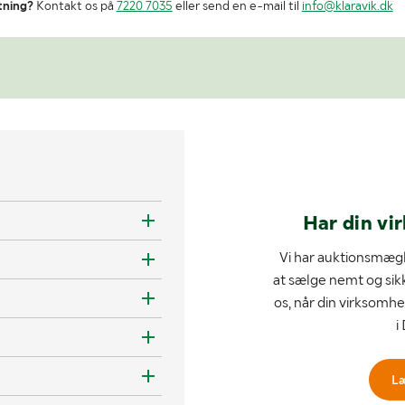
tning?
Kontakt os på
7220 7035
eller send en e-mail til
info@klaravik.dk
Har din vi
Vi har auktionsmægl
at sælge nemt og sik
os, når din virksomhe
i
L