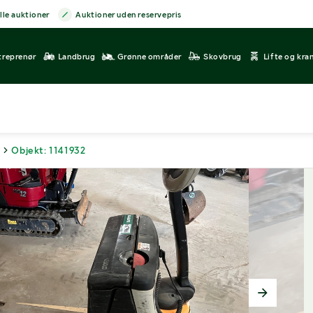
lle auktioner
Auktioner uden reservepris
treprenør
Landbrug
Grønne områder
Skovbrug
Lifte og kra
Objekt: 1141932