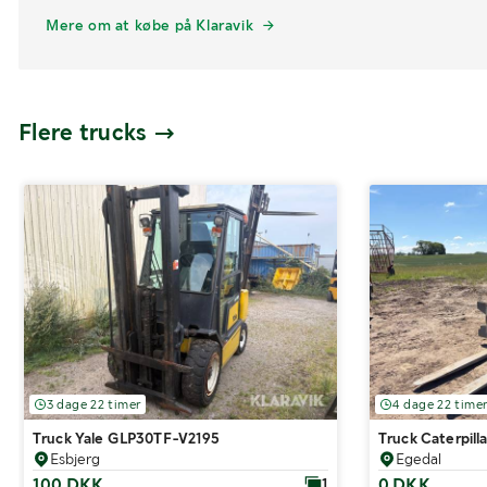
Mere om at købe på Klaravik
Flere trucks
3 dage 22 timer
4 dage 22 time
Truck Yale GLP30TF-V2195
Truck Caterpill
Esbjerg
Egedal
100 DKK
0 DKK
1