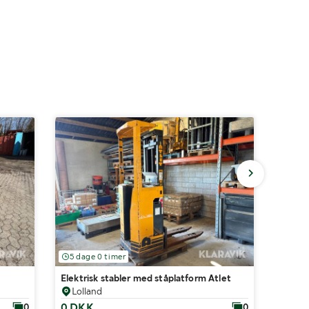
5 dage 0 timer
3 dag
Elektrisk stabler med ståplatform Atlet
Truck 
Lolland
Faa
0 DKK
300 
0
0