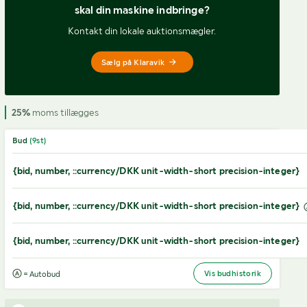
skal din maskine indbringe?
Kontakt din lokale auktionsmægler.
Sælg på Klaravik
25%
moms tillægges
Bud
(
9
st)
{bid, number, ::currency/DKK unit-width-short precision-integer}
{bid, number, ::currency/DKK unit-width-short precision-integer}
{bid, number, ::currency/DKK unit-width-short precision-integer}
Vis budhistorik
= Autobud