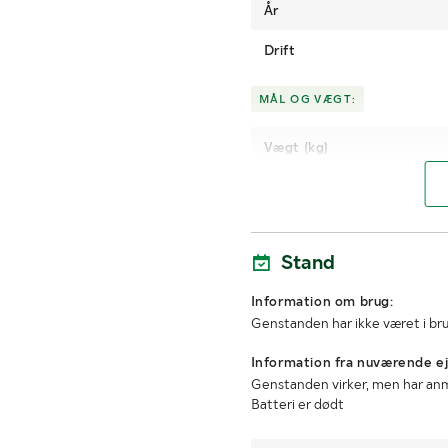
År
Drift
MÅL OG VÆGT:
Vægt (kg)
Stand
Information om brug:
Genstanden har ikke været i br
Information fra nuværende ej
Genstanden virker, men har an
Batteri er dødt