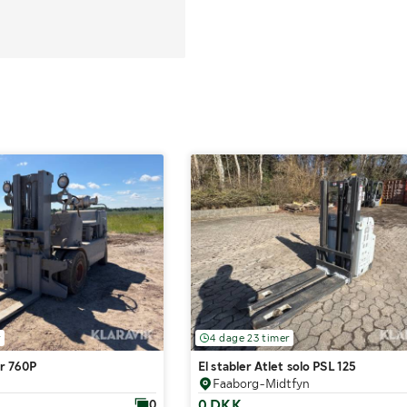
r
4 dage 23 timer
ar 760P
El stabler Atlet solo PSL 125
Faaborg-Midtfyn
0 DKK
0