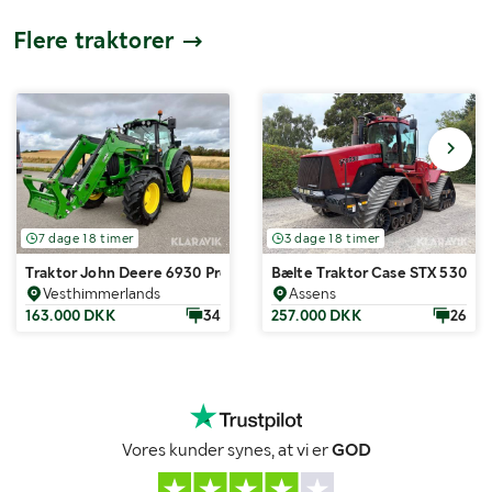
Flere traktorer
7 dage 18 timer
3 dage 18 timer
Traktor John Deere 6930 Premium AutoPowr med frontlæsser
Bælte Traktor Case STX 530
Vesthimmerlands
Assens
163.000 DKK
34
257.000 DKK
26
Vores kunder synes, at vi er
GOD