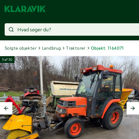
Solgte objekter
Landbrug
Traktorer
Objekt: 1164071
1
af
50