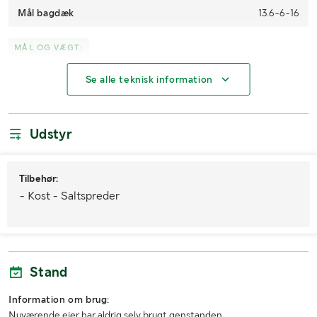
Mål bagdæk
13.6-6-16
MÅL OG VÆGT:
Se alle teknisk information
Længde (mm)
5000
Bredde (mm)
1400
Udstyr
Højde (mm)
2400
Tilbehør:
- Kost - Saltspreder
Stand
Information om brug:
Nuværende ejer har aldrig selv brugt genstanden