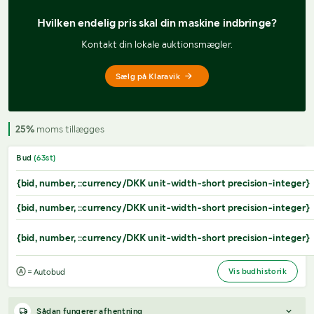
Hvilken endelig pris 
skal din maskine indbringe?
Kontakt din lokale auktionsmægler.
Sælg på Klaravik
25%
moms tillægges
Bud
(
63
st)
{bid, number, ::currency/DKK unit-width-short precision-integer}
{bid, number, ::currency/DKK unit-width-short precision-integer}
{bid, number, ::currency/DKK unit-width-short precision-integer}
Vis budhistorik
= Autobud
Sådan fungerer afhentning