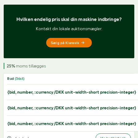
Hvilken endelig pris 
skal din maskine indbringe?
Kontakt din lokale auktionsmægler.
Sælg på Klaravik
25%
moms tillægges
Bud
(
56
st)
{bid, number, ::currency/DKK unit-width-short precision-integer}
{bid, number, ::currency/DKK unit-width-short precision-integer}
{bid, number, ::currency/DKK unit-width-short precision-integer}