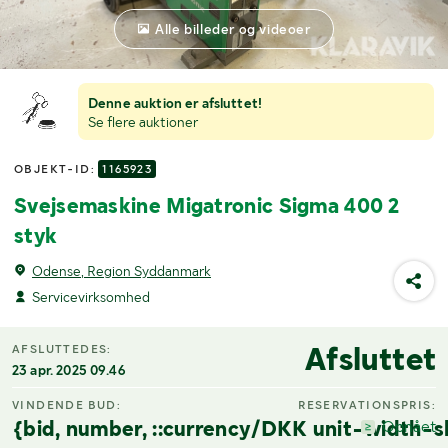
Alle billeder og videoer
Denne auktion er afsluttet!
Se flere auktioner
OBJEKT-ID:
1165923
Svejsemaskine Migatronic Sigma 400 2
styk
Odense, Region Syddanmark
Servicevirksomhed
Afsluttet
AFSLUTTEDES:
23 apr. 2025 09.46
VINDENDE BUD:
RESERVATIONSPRIS:
{bid, number, ::currency/DKK unit-width-s
Opnået