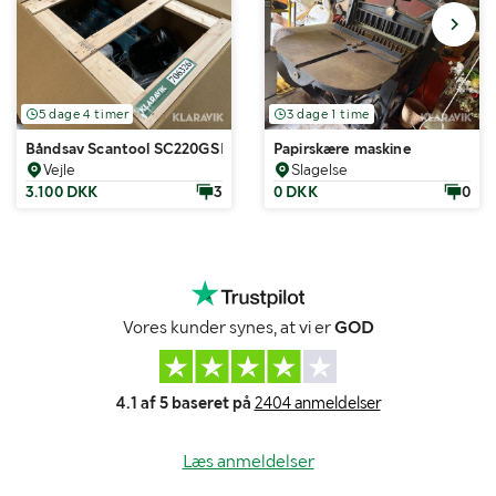
5 dage 4 timer
3 dage 1 time
Båndsav Scantool SC220GSHT
Papirskære maskine
Vejle
Slagelse
3.100 DKK
3
0 DKK
0
Vores kunder synes, at vi er
GOD
4.1 af 5 baseret på
2404 anmeldelser
Læs anmeldelser