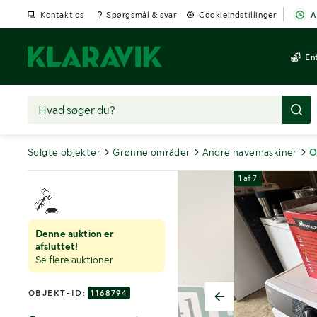
Kontakt os
Spørgsmål & svar
Cookieindstillinger
A
En
Solgte objekter
Grønne områder
Andre havemaskiner
O
1
af
7
Denne auktion er
afsluttet!
Se flere auktioner
OBJEKT-ID:
1168794