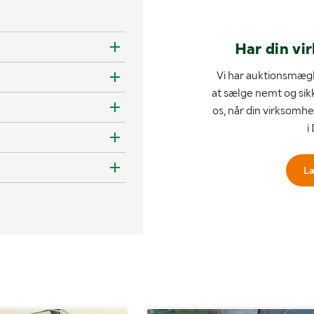
Har din vi
Vi har auktionsmægl
at sælge nemt og sik
os, når din virksomhe
i
L