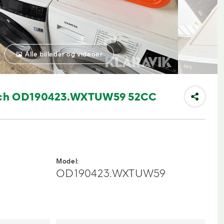
Alle billeder og videoer
ech OD190423.WXTUW59 52CC
Model:
OD190423.WXTUW59