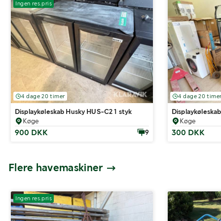
Ingen res.pris
4 dage 20 timer
4 dage 20 time
Displaykøleskab Husky HUS-C2 1 styk
Displaykøleskab
Køge
Køge
900 DKK
300 DKK
9
Flere havemaskiner
Ingen res.pris