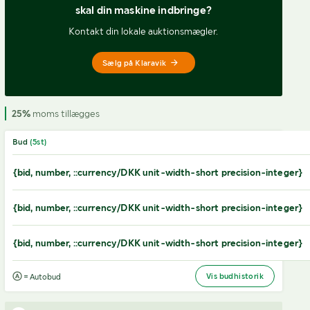
skal din maskine indbringe?
Kontakt din lokale auktionsmægler.
Sælg på Klaravik
25%
moms tillægges
Bud
(
5
st)
{bid, number, ::currency/DKK unit-width-short precision-integer}
{bid, number, ::currency/DKK unit-width-short precision-integer}
{bid, number, ::currency/DKK unit-width-short precision-integer}
Vis budhistorik
= Autobud