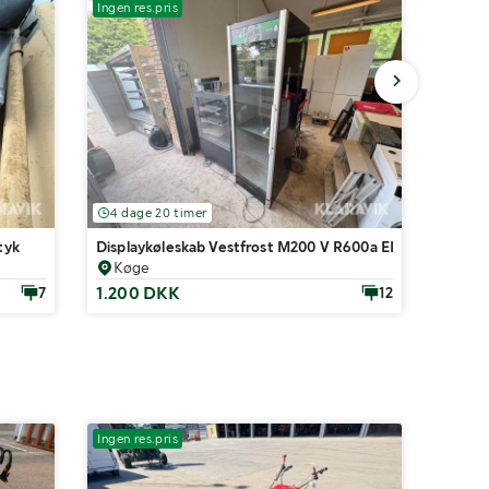
Ingen res.pris
Ingen r
4 dage 20 timer
4 da
tyk
Displaykøleskab Vestfrost M200 V R600a EMS
Displ
Køge
Køg
1.200 DKK
500 
7
12
Ingen res.pris
Ingen r