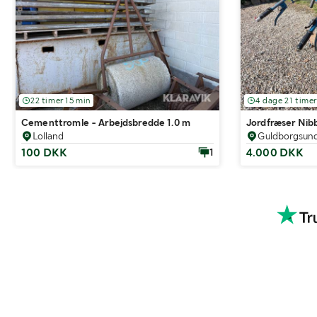
22 timer 15 min
4 dage 21 timer
Cementtromle - Arbejdsbredde 1.0 m
Jordfræser Nibb
Lolland
Guldborgsun
100 DKK
4.000 DKK
1