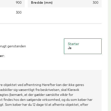
900
Bredde (mm)
300
300
Starter
 brugt genstanden
Ja
er:
re objektet ved afhentning Herefter kan der ikke gøres
dskiller sig væsentligt fra beskrivelsen, skal Klaravik
gtes (bemærk, at der gælder særskilte vilkår for
ekt findes hos den sælgende virksomhed, og du som køber har
gt. Som køber har du 12 dage til at afhente objektet, efter