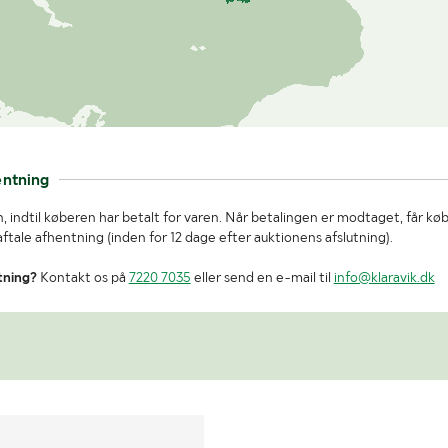
entning
, indtil køberen har betalt for varen. Når betalingen er modtaget, får kø
tale afhentning (inden for 12 dage efter auktionens afslutning).
tning?
Kontakt os på
7220 7035
eller send en e-mail til
info@klaravik.dk