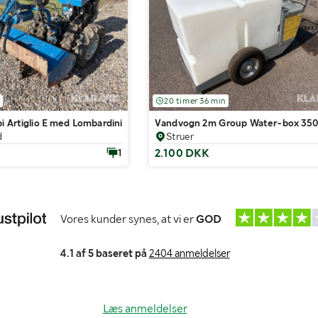
20 timer 36 min
i Artiglio E med Lombardini 3LD 510N 1-cylindret dieselmotor, 510 cm³
Vandvogn 2m Group Water-box 35
d
Struer
2.100 DKK
1
Vores kunder synes, at vi er
GOD
4.1 af 5 baseret på
2404 anmeldelser
Læs anmeldelser