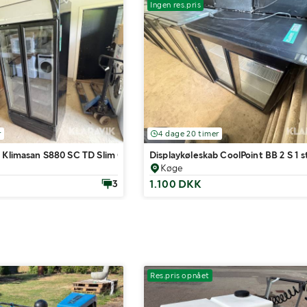
Ingen res.pris
r
4 dage 20 timer
 Klimasan S880 SC TD Slim Orbit med drejeindsats
Displaykøleskab CoolPoint BB 2 S 1 s
Køge
1.100 DKK
3
Res.pris opnået