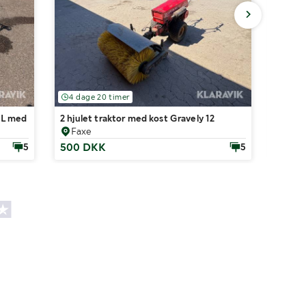
4 dage 20 timer
4 dag
0L med pumpe
2 hjulet traktor med kost Gravely 12
Diver
Faxe
Rin
500 DKK
0 DK
5
5