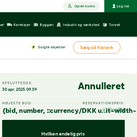
Opret konto
Log ind
ner
Køretøjer
Byggeri
Industri og værksted
Torvet
Solgte objekter
Sælg på Klaravik
Annulleret
AFSLUTTEDES:
30 apr. 2025 09.59
HØJESTE BUD:
RESERVATIONSPRIS:
{bid, number, ::currency/DKK unit-width-
Opnået
Hvilken endelig pris 