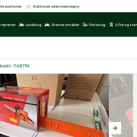
lle auktioner
Auktioner uden reservepris
treprenør
Landbrug
Grønne områder
Skovbrug
Lifte og kra
bjekt: 1168794