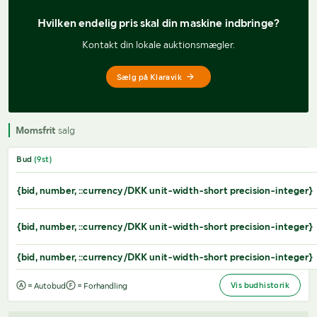
Hvilken endelig pris 
skal din maskine indbringe?
Kontakt din lokale auktionsmægler.
Sælg på Klaravik
Momsfrit
salg
Bud
(
9
st)
{bid, number, ::currency/DKK unit-width-short precision-integer}
{bid, number, ::currency/DKK unit-width-short precision-integer}
{bid, number, ::currency/DKK unit-width-short precision-integer}
Vis budhistorik
= Autobud
= Forhandling