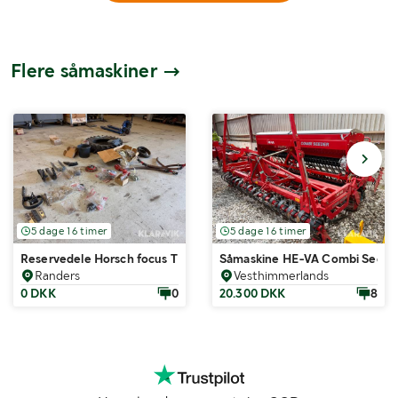
Flere såmaskiner
5 dage 16 timer
5 dage 16 timer
Reservedele Horsch focus TD blandet lot
Såmaskine HE-VA Combi Seede
Randers
Vesthimmerlands
0 DKK
0
20.300 DKK
8