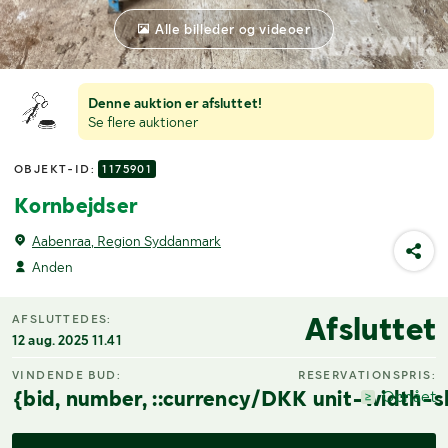
Alle billeder og videoer
Denne auktion er afsluttet!
Se flere auktioner
OBJEKT-ID:
1175901
Kornbejdser
Aabenraa, Region Syddanmark
Anden
Afsluttet
AFSLUTTEDES:
12 aug. 2025 11.41
VINDENDE BUD:
RESERVATIONSPRIS:
{bid, number, ::currency/DKK unit-width-s
Opnået