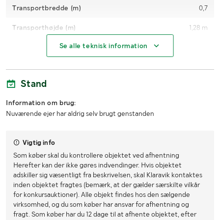
Transportbredde (m)
0,7
Transporthøjde (m)
1,28 m
Se alle teknisk information
Transportlængde (m)
1,65 m
Stand
Information om brug:
Nuværende ejer har aldrig selv brugt genstanden
Vigtig info
Som køber skal du kontrollere objektet ved afhentning
Herefter kan der ikke gøres indvendinger. Hvis objektet
adskiller sig væsentligt fra beskrivelsen, skal Klaravik kontaktes
inden objektet fragtes (bemærk, at der gælder særskilte vilkår
for konkursauktioner). Alle objekt findes hos den sælgende
virksomhed, og du som køber har ansvar for afhentning og
fragt. Som køber har du 12 dage til at afhente objektet, efter