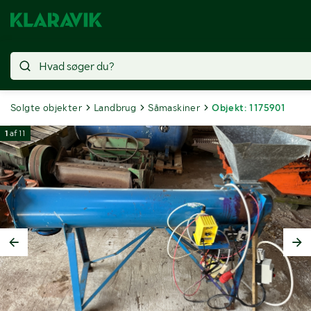
Solgte objekter
Landbrug
Såmaskiner
Objekt: 1175901
1
af
11