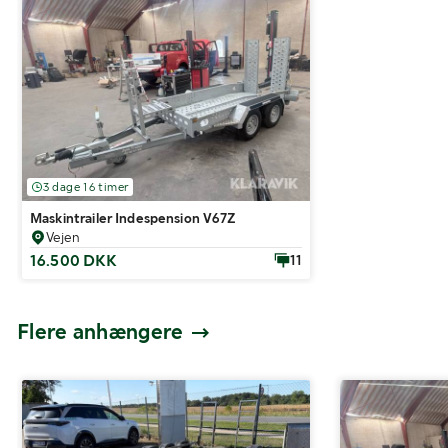
3 dage 16 timer
Maskintrailer Indespension V67Z
Vejen
16.500 DKK
11
Flere anhængere