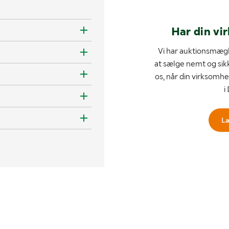
Har din vi
Vi har auktionsmægl
at sælge nemt og sik
os, når din virksomhe
i
L