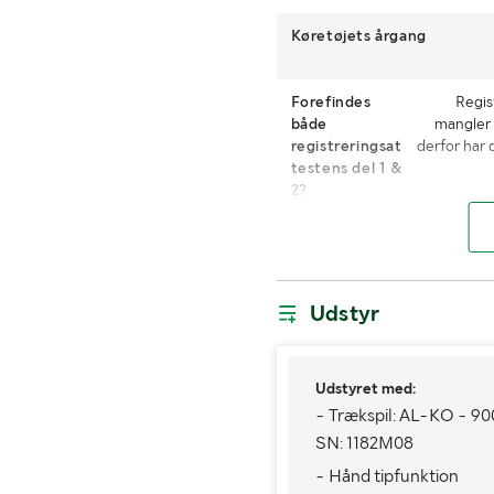
Køretøjets årgang
Forefindes
Regis
både
mangler H
registreringsat
derfor har 
testens del 1 &
2?
Læssehjælp med
MÅL OG VÆGT:
Udstyr
Tilladt lastvægt (kg)
Bredde (mm)
Udstyret med:
- Trækspil: AL-KO - 9
Lastrummets længde (mm)
SN: 1182M08
Lastrummets højde (mm)
- Hånd tipfunktion