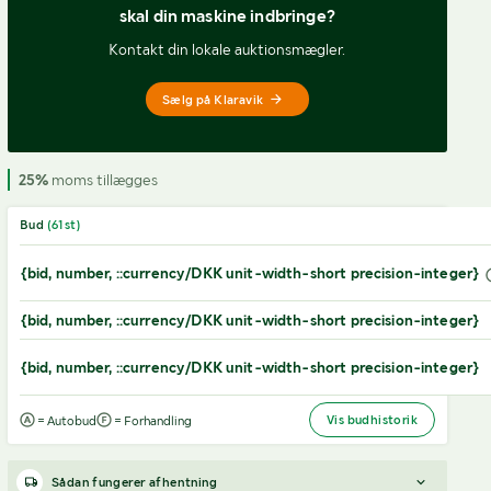
skal din maskine indbringe?
Kontakt din lokale auktionsmægler.
Sælg på Klaravik
25%
moms tillægges
Bud
(
61
st)
{bid, number, ::currency/DKK unit-width-short precision-integer}
{bid, number, ::currency/DKK unit-width-short precision-integer}
{bid, number, ::currency/DKK unit-width-short precision-integer}
Vis budhistorik
= Autobud
= Forhandling
Sådan fungerer afhentning