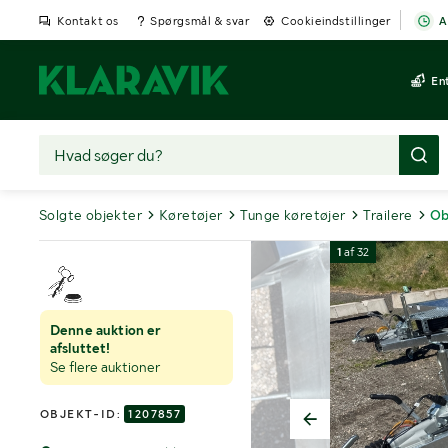
Kontakt os
Spørgsmål & svar
Cookieindstillinger
A
En
Solgte objekter
Køretøjer
Tunge køretøjer
Trailere
Ob
1
af
32
Denne auktion er
afsluttet!
Se flere auktioner
OBJEKT-ID:
1207857