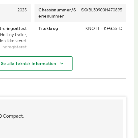
2025
Chassisnummer/S
SXXBL30900H470895
erienummer
treringsattest
Trækkrog
KNOTT - KFG35-D
elt ny trailer,
den ikke været
indregisteret
Se alle teknisk information
Maskine
3500
Længde (mm)
7900
2150
Højde (mm)
650
00 Compact.
6000
Lastrummets bredde (mm)
2100
50
Læssehøjde (mm)
500