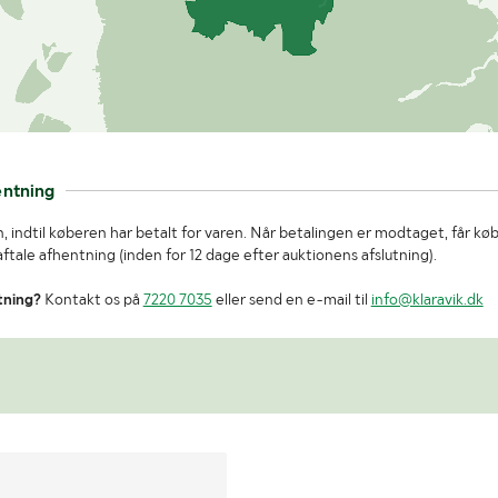
entning
, indtil køberen har betalt for varen. Når betalingen er modtaget, får kø
tale afhentning (inden for 12 dage efter auktionens afslutning).
tning?
Kontakt os på
7220 7035
eller send en e-mail til
info@klaravik.dk