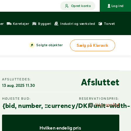
Opret konto
Log ind
ner
Køretøjer
Byggeri
Industri og værksted
Torvet
Solgte objekter
Sælg på Klaravik
Afsluttet
AFSLUTTEDES:
13 aug. 2025 11.30
HØJESTE BUD:
RESERVATIONSPRIS:
{bid, number, ::currency/DKK unit-width-
Ikke opnået
Hvilken endelig pris 