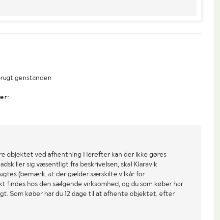
1900
 brugt genstanden
er:
re objektet ved afhentning Herefter kan der ikke gøres
dskiller sig væsentligt fra beskrivelsen, skal Klaravik
gtes (bemærk, at der gælder særskilte vilkår for
ekt findes hos den sælgende virksomhed, og du som køber har
gt. Som køber har du 12 dage til at afhente objektet, efter