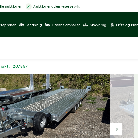
lle auktioner
Auktioner uden reservepris
treprenør
Landbrug
Grønne områder
Skovbrug
Lifte og kra
jekt: 1207857