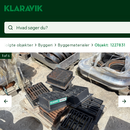
Solgte objekter
Byggeri
Byggematerialer
Objekt: 1227831
1
af
6