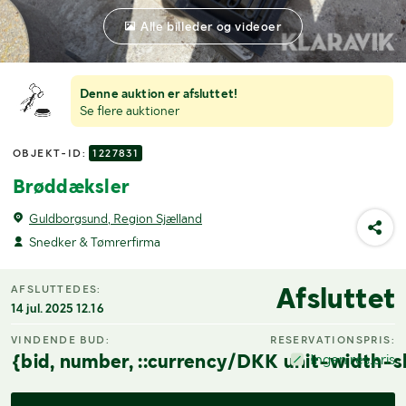
Alle billeder og videoer
Denne auktion er afsluttet!
Se flere auktioner
OBJEKT-ID:
1227831
Brøddæksler
Guldborgsund, Region Sjælland
Snedker & Tømrerfirma
Afsluttet
AFSLUTTEDES:
14 jul. 2025 12.16
VINDENDE BUD:
RESERVATIONSPRIS:
{bid, number, ::currency/DKK unit-width-s
Ingen res.pris