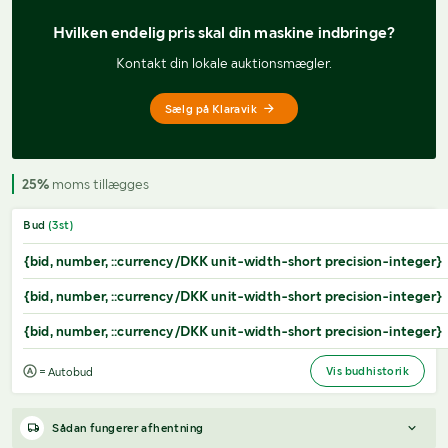
Hvilken endelig pris 
skal din maskine indbringe?
Kontakt din lokale auktionsmægler.
Sælg på Klaravik
25%
moms tillægges
Bud
(
3
st)
{bid, number, ::currency/DKK unit-width-short precision-integer}
{bid, number, ::currency/DKK unit-width-short precision-integer}
{bid, number, ::currency/DKK unit-width-short precision-integer}
Vis budhistorik
= Autobud
Sådan fungerer afhentning