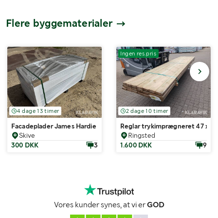
Flere byggematerialer
Ingen res.pris
4 dage 13 timer
2 dage 10 timer
Facadeplader James Hardie HPanel Antracit grå 50 styk 32,94m2
Reglar trykimprægneret 47 x 1
Skive
Ringsted
300 DKK
3
1.600 DKK
9
Vores kunder synes, at vi er
GOD