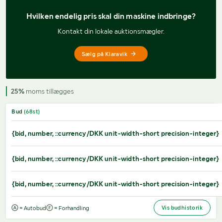
Hvilken endelig pris 
skal din maskine indbringe?
Kontakt din lokale auktionsmægler.
Sælg på Klaravik
25%
moms tillægges
Bud
(
68
st)
{bid, number, ::currency/DKK unit-width-short precision-integer}
{bid, number, ::currency/DKK unit-width-short precision-integer}
{bid, number, ::currency/DKK unit-width-short precision-integer}
Vis budhistorik
= Autobud
= Forhandling