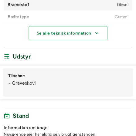
Brændstof
Diesel
Bæltetype
Gummi
Dækmål
20.5R25
Se alle teknisk information
MÅL OG VÆGT:
Udstyr
Længde (mm)
7000
Bredde (mm)
2000
Tilbehør:
Højde (mm)
- Graveskovl
3000
Stand
Information om brug:
Nuværende ejer har aldrig selv brugt genstanden