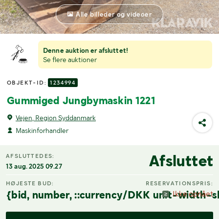
Alle billeder og videoer
Denne auktion er afsluttet!
Se flere auktioner
OBJEKT-ID:
1234994
Gummiged Jungbymaskin 1221
Vejen, Region Syddanmark
Maskinforhandler
Afsluttet
AFSLUTTEDES:
13 aug. 2025 09.27
HØJESTE BUD:
RESERVATIONSPRIS:
{bid, number, ::currency/DKK unit-width-s
Ikke opnået