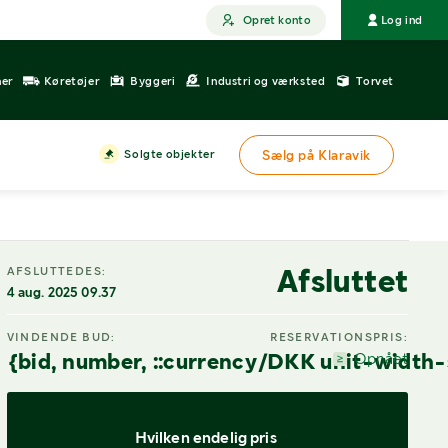
Opret konto
Log ind
ner
Køretøjer
Byggeri
Industri og værksted
Torvet
Solgte objekter
Sælg på Klaravik
DIGITAL VISNING
Afsluttet
AFSLUTTEDES:
4 aug. 2025 09.37
VINDENDE BUD:
RESERVATIONSPRIS:
{bid, number, ::currency/DKK unit-width-
Opnået
Hvilken endelig pris 