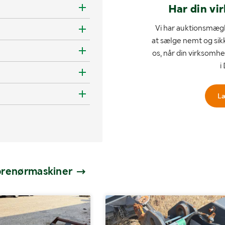
Har din vi
Vi har auktionsmægl
at sælge nemt og sik
os, når din virksomhe
i
L
eprenørmaskiner