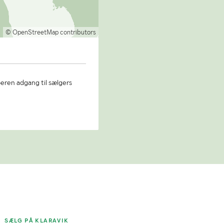
© OpenStreetMap contributors
beren adgang til sælgers
SÆLG PÅ KLARAVIK