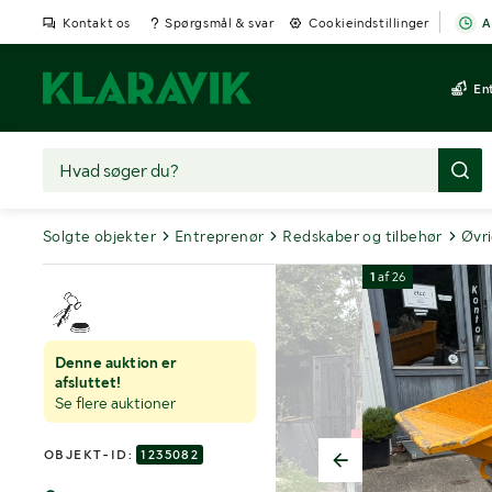
Kontakt os
Spørgsmål & svar
Cookieindstillinger
A
En
Solgte objekter
Entreprenør
Redskaber og tilbehør
Øvri
1
af
26
Denne auktion er
afsluttet!
Se flere auktioner
OBJEKT-ID:
1235082