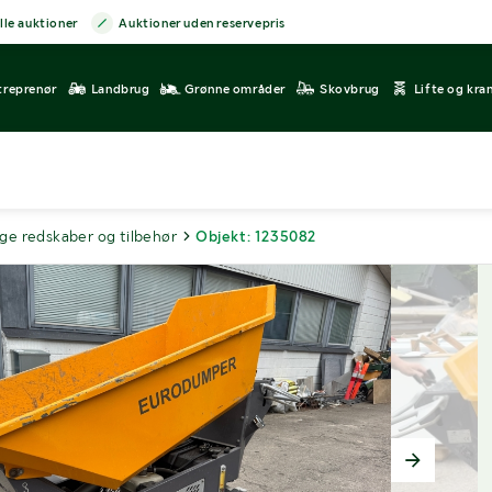
lle auktioner
Auktioner uden reservepris
treprenør
Landbrug
Grønne områder
Skovbrug
Lifte og kra
ge redskaber og tilbehør
Objekt: 1235082