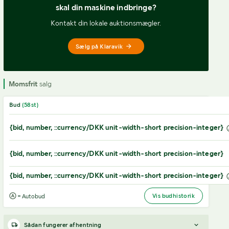
skal din maskine indbringe?
Kontakt din lokale auktionsmægler.
Sælg på Klaravik
Momsfrit
salg
Bud
(
58
st)
{bid, number, ::currency/DKK unit-width-short precision-integer}
{bid, number, ::currency/DKK unit-width-short precision-integer}
{bid, number, ::currency/DKK unit-width-short precision-integer}
Vis budhistorik
= Autobud
Sådan fungerer afhentning