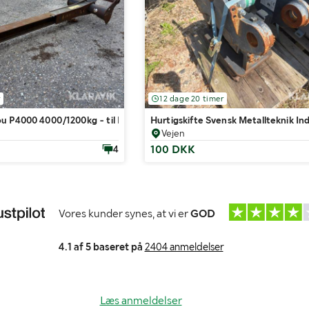
r
12 dage 20 timer
u P4000 4000/1200kg - til Manitou teleskoplæsser
Hurtigskifte Svensk Metallteknik Ind
Vejen
100 DKK
4
Vores kunder synes, at vi er
GOD
4.1 af 5 baseret på
2404 anmeldelser
Læs anmeldelser