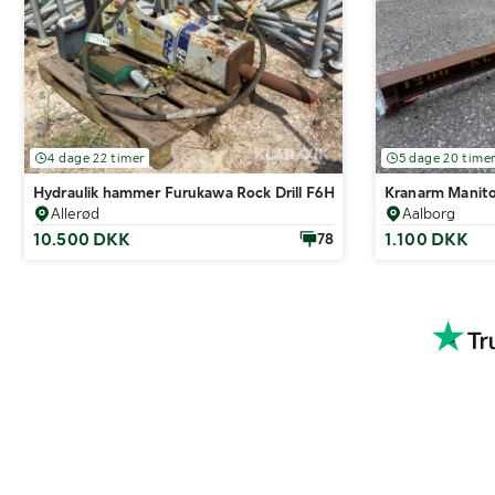
4 dage 22 timer
5 dage 20 time
Hydraulik hammer Furukawa Rock Drill F6H Hydraulic Breaker
Kranarm Manito
Allerød
Aalborg
10.500 DKK
1.100 DKK
78