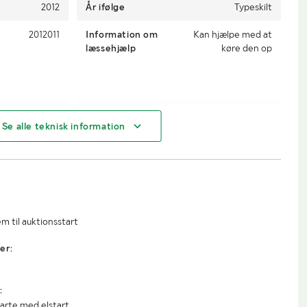
2012
År ifølge
Typeskilt
2012011
Information om
Kan hjælpe med at
læssehjælp
køre den op
210 cm
Bredde
85 cm
Se alle teknisk information
115 cm
m til auktionsstart
er:
:
tarte med elstart.