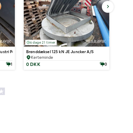
6 dage 21 timer
4 dag
ustri Power Tilt 100 til Hydrema
Brønddæksel 125 kN JE Juncker A/S
Transp
Kerteminde
Aal
0 DKK
800 
1
0