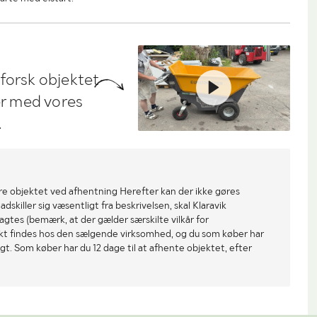
dforsk objektet
ler med vores
.
re objektet ved afhentning Herefter kan der ikke gøres
dskiller sig væsentligt fra beskrivelsen, skal Klaravik
gtes (bemærk, at der gælder særskilte vilkår for
ekt findes hos den sælgende virksomhed, og du som køber har
gt. Som køber har du 12 dage til at afhente objektet, efter