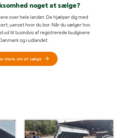
rksomhed noget at sælge?
ere over hele landet. De hjælper dig med
kert, uanset hvor du bor. Når du sælger hos
d ud til tusindvis af registrerede budgivere
 Danmark og i udlandet.
æs mere om at sælge
Ingen r