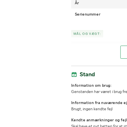
År
Serienummer
MÅL OG VÆGT:
Længde
Højde
Stand
Information om brug:
Genstanden har været i brug fre
Information fra nuværende ej
Brugt, ingen kendte fejl
Kendte anmærkninger og fejl
Skal have et nyt batteri for at s