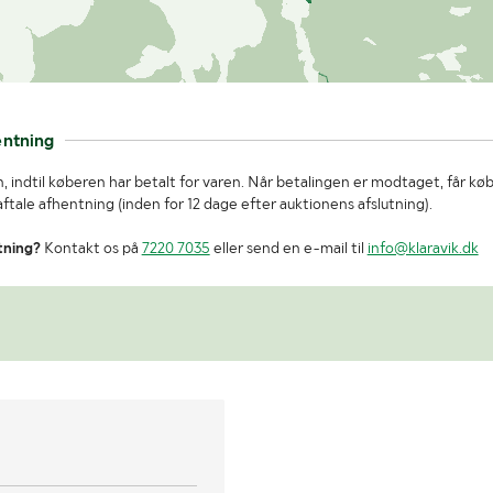
entning
, indtil køberen har betalt for varen. Når betalingen er modtaget, får kø
tale afhentning (inden for 12 dage efter auktionens afslutning).
tning?
Kontakt os på
7220 7035
eller send en e-mail til
info@klaravik.dk