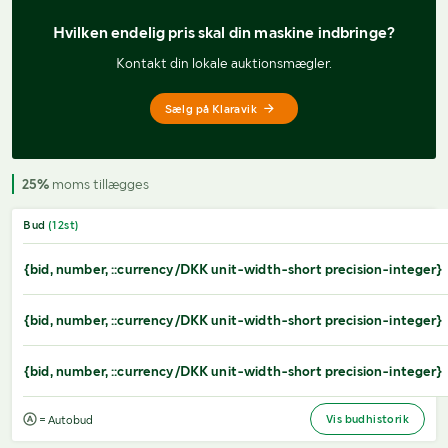
Hvilken endelig pris 
skal din maskine indbringe?
Kontakt din lokale auktionsmægler.
Sælg på Klaravik
25%
moms tillægges
Bud
(
12
st)
{bid, number, ::currency/DKK unit-width-short precision-integer}
{bid, number, ::currency/DKK unit-width-short precision-integer}
{bid, number, ::currency/DKK unit-width-short precision-integer}
Vis budhistorik
= Autobud