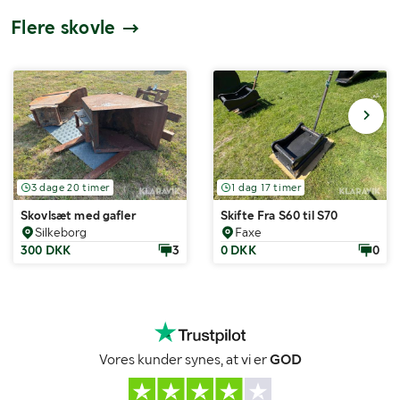
Flere skovle
3 dage 20 timer
1 dag 17 timer
Skovlsæt med gafler
Skifte Fra S60 til S70
Silkeborg
Faxe
300 DKK
3
0 DKK
0
Vores kunder synes, at vi er
GOD