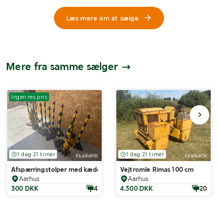
Læs mere om at sælge
Mere fra samme sælger
Varelager
Ingen res.pris
1 dag 21 timer
1 dag 21 timer
Afspærringstolper med kæder - 12 styk
Vejtromle Rimas 100 cm
Aarhus
Aarhus
300 DKK
4
4.300 DKK
20