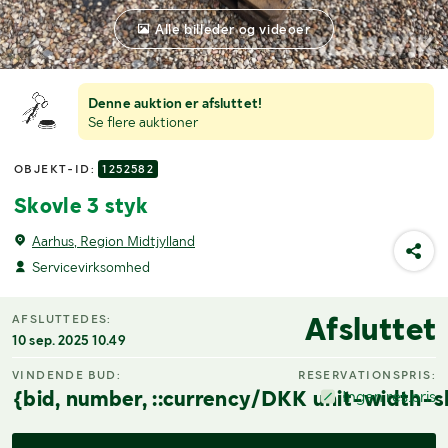
Alle billeder og videoer
Denne auktion er afsluttet!
Se flere auktioner
OBJEKT-ID:
1252582
Skovle 3 styk
Aarhus, Region Midtjylland
Servicevirksomhed
Afsluttet
AFSLUTTEDES:
10 sep. 2025 10.49
VINDENDE BUD:
RESERVATIONSPRIS:
{bid, number, ::currency/DKK unit-width-s
Ingen res.pris