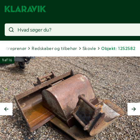
Entreprenør
Redskaber og tilbehør
Skovle
Objekt: 1252582
1
af
16