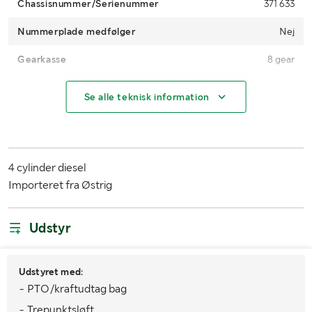
Chassisnummer/Serienummer
371 633
Nummerplade medfølger
Nej
Gearkasse
8 gear
Højeste tilladte hastighed
30
Se alle teknisk information
Brændstof
Diesel
Træk
2WD
4 cylinder diesel
Mål fordæk
550-16
Importeret fra Østrig
Mål bagdæk
12,4-28
Udstyr
Læssehjælp med
Maskine eller rampe
MÅL OG VÆGT:
Udstyret med:
- PTO/kraftudtag bag
Totalvægt (kg)
1500
- Trepunktsløft