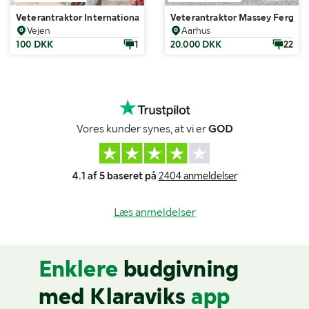
Veterantraktor International Harvester Super A med plov
Veterantraktor Massey Ferguso
Vejen
Aarhus
100 DKK
1
20.000 DKK
22
Vores kunder synes, at vi er
GOD
4.1 af 5 baseret på
2404 anmeldelser
Læs anmeldelser
Enklere
budgivning
med Klaraviks
app