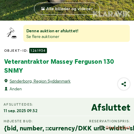
Alle billeder og videoer
Denne auktion er afsluttet!
Se flere auktioner
OBJEKT-ID:
1261934
Veterantraktor Massey Ferguson 130
SNMY
Sønderborg, Region Syddanmark
Anden
Afsluttet
AFSLUTTEDES:
11 sep. 2025 09.52
HØJESTE BUD:
RESERVATIONSPRIS:
{bid, number, ::currency/DKK unit-width-s
Ikke opnået