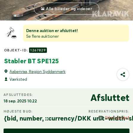
Alle billeder og videoer
Denne auktion er afsluttet!
Se flere auktioner
OBJEKT-ID:
1267829
Stabler BT SPE125
Aabenraa, Region Syddanmark
Værksted
Afsluttet
AFSLUTTEDES:
18 sep. 2025 10.22
HØJESTE BUD:
RESERVATIONSPRIS:
{bid, number, ::currency/DKK unit-width-s
Ikke opnået