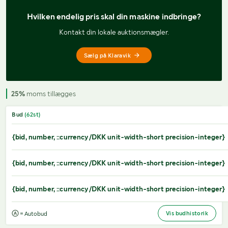
Hvilken endelig pris 
skal din maskine indbringe?
Kontakt din lokale auktionsmægler.
Sælg på Klaravik
25%
moms tillægges
Bud
(
62
st)
{bid, number, ::currency/DKK unit-width-short precision-integer}
{bid, number, ::currency/DKK unit-width-short precision-integer}
{bid, number, ::currency/DKK unit-width-short precision-integer}
Vis budhistorik
= Autobud