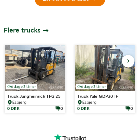
Flere trucks
6 dage 3 timer
6 dage 3 timer
Truck Jungheinrich TFG 25
Truck Yale GDP30TF
Esbjerg
Esbjerg
0 DKK
0
0 DKK
0