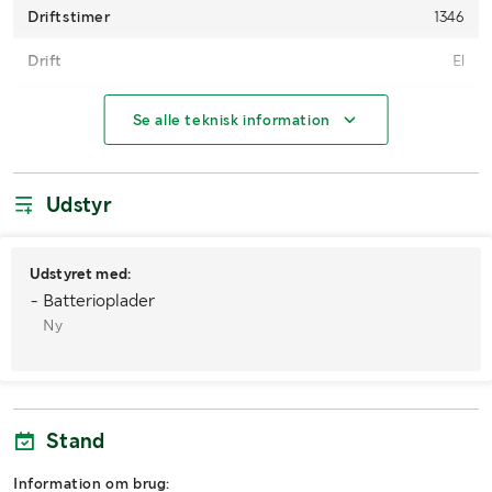
Driftstimer
1346
Drift
El
Gaffellængde
1.20
Se alle teknisk information
Løftekapacitet (kg)
1250
Udstyr
MÅL OG VÆGT:
Vægt (kg)
1210
Udstyret med:
Løftehøjde
- Batterioplader
2.35
Ny
Friløft
Nej
Længde (m)
2.10
Bredde (m)
1
Stand
Højde (m)
1.70
Information om brug: