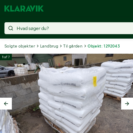
Solgte objekter
Landbrug
Til gården
Objekt: 1292043
1
af
7