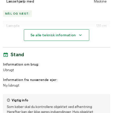
Læssehjælp med
Maskine
MÅL OG VÆGT:
Længde
120 cm
Se alle teknisk information
Bredde
80 cm
Højde
160 cm
Stand
Information om brug:
Ubrugt
Information fra nuværende ejer:
Ny/ubrugt
Vigtig info
Som køber skal du kontrollere objektet ved afhentning
Herefter kan der ikke gøres indvendinger. Hvis objektet