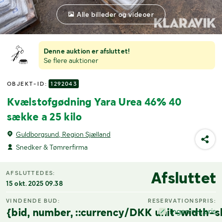
Alle billeder og videoer
Denne auktion er afsluttet!
Se flere auktioner
OBJEKT-ID:
1292043
Kvælstofgødning Yara Urea 46% 40
sække a 25 kilo
Guldborgsund, Region Sjælland
Snedker & Tømrerfirma
Afsluttet
AFSLUTTEDES:
15 okt. 2025 09.38
VINDENDE BUD:
RESERVATIONSPRIS:
{bid, number, ::currency/DKK unit-width-s
Ingen res.pris