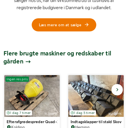
sælger hos os, når din virksomhed ud til tusindvis af
registrerede budgivere i Danmark og i udlandet.
Læs mere om at sælge
Flere brugte maskiner og redskaber til
gården
Ingen res.pris
1 dag 7 timer
1 dag 5 timer
Efterafgrødespreder Quad-X
Indtagsklapper til stald Skov 
Kolding
Herning