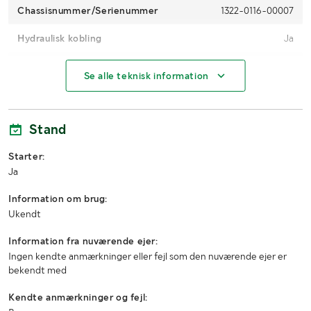
Chassisnummer/Serienummer
1322-0116-00007
Hydraulisk kobling
Ja
Elektrisk tilslutning
Ja
Se alle teknisk information
MÅL OG VÆGT:
Stand
Bredde
2000mm
Starter:
Højde
1300mm
Ja
Længde
1200mm
Information om brug:
Ukendt
Arbejdsbredde
2000mm
Information fra nuværende ejer:
Transportbredde
2000mm
Ingen kendte anmærkninger eller fejl som den nuværende ejer er
bekendt med
Kendte anmærkninger og fejl: