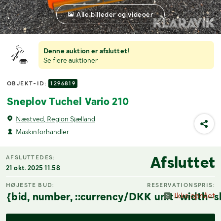
Alle billeder og videoer
Denne auktion er afsluttet!
Se flere auktioner
OBJEKT-ID:
1296819
Sneplov Tuchel Vario 210
Næstved, Region Sjælland
Maskinforhandler
Afsluttet
AFSLUTTEDES:
21 okt. 2025 11.58
HØJESTE BUD:
RESERVATIONSPRIS:
{bid, number, ::currency/DKK unit-width-s
Ikke opnået