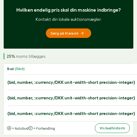
Hvilken endelig pris 
skal din maskine indbringe?
Kontakt din lokale auktionsmægler.
Sælg på Klaravik
25%
moms tillægges
Bud
(
34
st)
{bid, number, ::currency/DKK unit-width-short precision-integer}
{bid, number, ::currency/DKK unit-width-short precision-integer}
{bid, number, ::currency/DKK unit-width-short precision-integer}
Vis budhistorik
= Autobud
= Forhandling