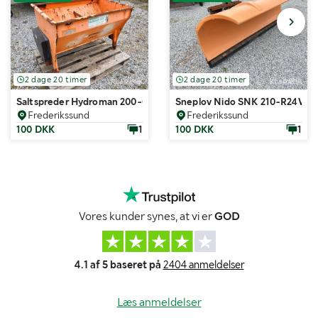
2 dage 20 timer
2 dage 20 timer
Saltspreder Hydroman 200-G
Sneplov Nido SNK 210-R24V EPZ
Frederikssund
Frederikssund
100 DKK
1
100 DKK
1
Vores kunder synes, at vi er
GOD
4.1 af 5 baseret på
2404 anmeldelser
Læs anmeldelser