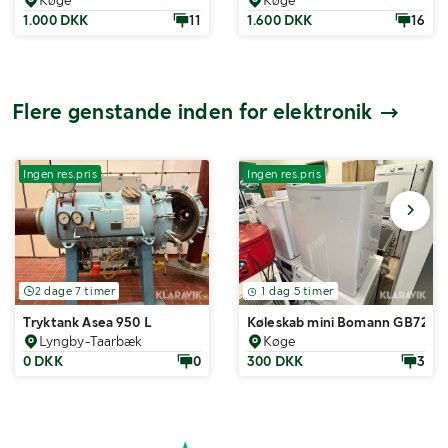
1.000 DKK
11
1.600 DKK
16
Flere genstande inden for elektronik
Ingen res.pris
Ingen res.pris
2 dage 7 timer
1 dag 5 timer
Tryktank Asea 950 L
Køleskab mini Bomann GB7236
Lyngby-Taarbæk
Køge
0 DKK
0
300 DKK
3