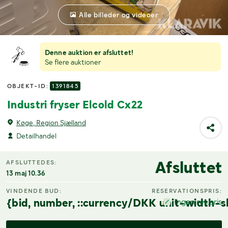
Alle billeder og videoer
Denne auktion er afsluttet!
Se flere auktioner
OBJEKT-ID:
1391845
Industri fryser Elcold Cx22
Køge, Region Sjælland
Detailhandel
Afsluttet
AFSLUTTEDES:
13 maj 10.36
VINDENDE BUD:
RESERVATIONSPRIS:
{bid, number, ::currency/DKK unit-width-s
Ingen res.pris