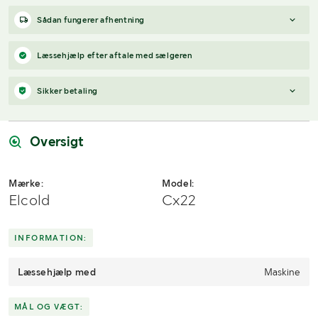
Sådan fungerer afhentning
Varen forbliver hos sælgeren, indtil køberen har betalt for
Læssehjælp efter aftale med sælgeren
varen. Når betalingen er modtaget, får køberen adgang til
sælgers kontaktoplysninger og kan aftale afhentning (inden for
Sikker betaling
12 dage efter auktionens afslutning).
Har du spørgsmål om afhentning?
Når du vinder et bud, modtager du en faktura fra Payex til din e-
Kontakt os på
7220 7035
eller
send en e-mail til
mailadresse den dag, auktionen slutter.
info@klaravik.dk
Oversigt
Mærke:
Model:
Elcold
Cx22
INFORMATION:
Læssehjælp med
Maskine
MÅL OG VÆGT: