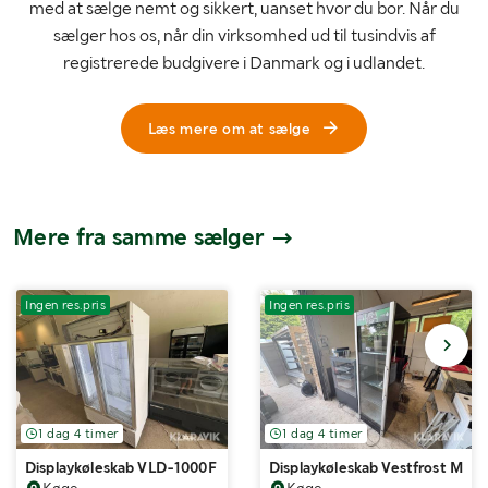
med at sælge nemt og sikkert, uanset hvor du bor. Når du
sælger hos os, når din virksomhed ud til tusindvis af
registrerede budgivere i Danmark og i udlandet.
Læs mere om at sælge
Mere fra samme sælger
Ingen res.pris
Ingen res.pris
1 dag 4 timer
1 dag 4 timer
Displaykøleskab VLD-1000F
Displaykøleskab Vestfrost M20
Køge
Køge