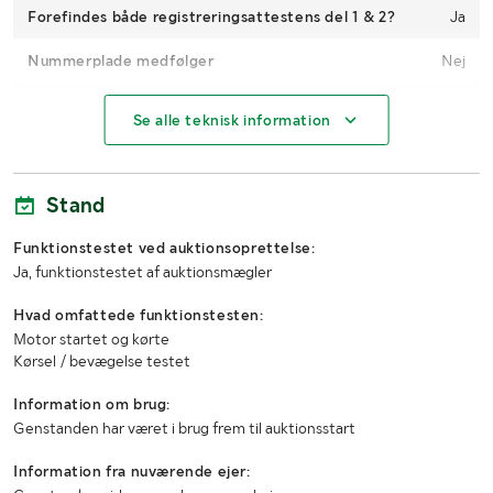
Forefindes både registreringsattestens del 1 & 2?
Ja
Nummerplade medfølger
Nej
Registreringsafgift
Med
Se alle teknisk information
Antal passagerer
2
Kilometerstand
289292
Stand
Motoreffekt
89 hk
Funktionstestet ved auktionsoprettelse:
Ja, funktionstestet af auktionsmægler
Brændstof
Diesel
Hvad omfattede funktionstesten:
Gearkasse
Manuel
Motor startet og kørte
Kørsel / bevægelse testet
Trækkrog
Nej
Information om brug:
Antal nøgler
1
Genstanden har været i brug frem til auktionsstart
Miljøklasse
Euro V
Information fra nuværende ejer: