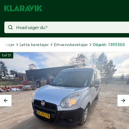
øretøjer
Lette køretøjer
Erhvervskøretøjer
Objekt: 1393350
1
af
57