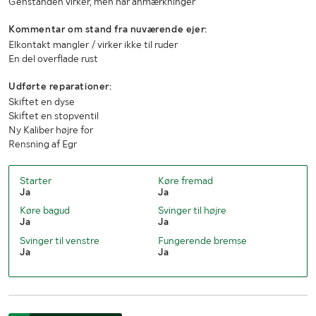
Genstanden virker, men har anmærkninger
Køretøjsstatus
Registreret
Kommentar om stand fra nuværende ejer:
1. reg./1. trafik sv.
2014-02-18 / 2014-02-18
Elkontakt mangler / virker ikke til ruder
En del overflade rust
Udførte reparationer:
Skiftet en dyse
Skiftet en stopventil
Ny Kaliber højre for
Rensning af Egr
Starter
Køre fremad
Ja
Ja
Køre bagud
Svinger til højre
Ja
Ja
Svinger til venstre
Fungerende bremse
Ja
Ja