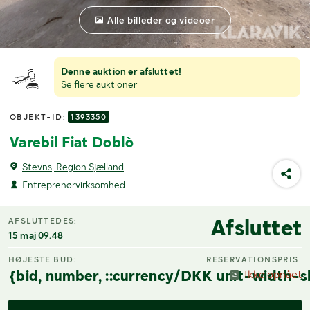
Alle billeder og videoer
Denne auktion er afsluttet!
Se flere auktioner
OBJEKT-ID:
1393350
Varebil Fiat Doblò
Stevns, Region Sjælland
Entreprenørvirksomhed
Afsluttet
AFSLUTTEDES:
15 maj 09.48
HØJESTE BUD:
RESERVATIONSPRIS:
{bid, number, ::currency/DKK unit-width-s
Ikke opnået