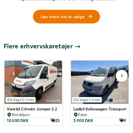
Læs mere om at sælge
Flere erhvervskøretøjer
3 dage 0 timer
2 dage 2 timer
Varebil Citroën Jumper 2.2
Ladbil Volkswagen Transporter
Norddjurs
Faxe
10.500 DKK
25
3.900 DKK
9