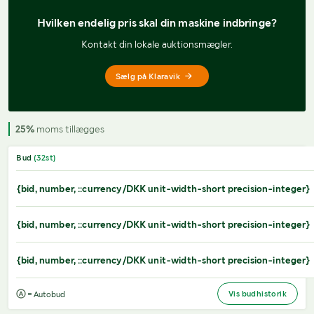
Hvilken endelig pris 
skal din maskine indbringe?
Kontakt din lokale auktionsmægler.
Sælg på Klaravik
25%
moms tillægges
Bud
(
32
st)
{bid, number, ::currency/DKK unit-width-short precision-integer}
{bid, number, ::currency/DKK unit-width-short precision-integer}
{bid, number, ::currency/DKK unit-width-short precision-integer}
Vis budhistorik
= Autobud