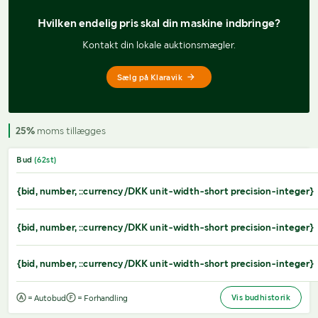
Hvilken endelig pris 
skal din maskine indbringe?
Kontakt din lokale auktionsmægler.
Sælg på Klaravik
25%
moms tillægges
Bud
(
62
st)
{bid, number, ::currency/DKK unit-width-short precision-integer}
{bid, number, ::currency/DKK unit-width-short precision-integer}
{bid, number, ::currency/DKK unit-width-short precision-integer}
Vis budhistorik
= Autobud
= Forhandling