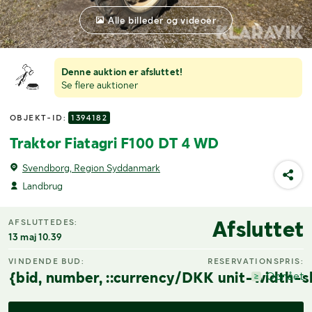
Alle billeder og videoer
Denne auktion er afsluttet!
Se flere auktioner
OBJEKT-ID:
1394182
Traktor Fiatagri F100 DT 4 WD
Svendborg, Region Syddanmark
Landbrug
Afsluttet
AFSLUTTEDES:
13 maj 10.39
VINDENDE BUD:
RESERVATIONSPRIS:
{bid, number, ::currency/DKK unit-width-s
Opnået