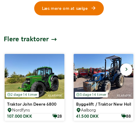
Læs mere om at sælge
Flere traktorer
2 dage 14 timer
3 dage 14 timer
Traktor John Deere 6800
Byggelift / Traktor New Holla
Nordfyns
Aalborg
107.000 DKK
28
41.500 DKK
88