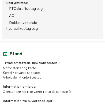
Udstyret med:
Mål bagdæk
16.9R38 - Mønsterdybde: 3-3,5 cm
- PTO/kraftudtag bag
- AC
Køretøjsstatus
Afmeldt
- Dobbeltvirkende
Kørselsforbud
Ja, 2025-09-17
hydraulikudtag bag
Antal nøgler
1
MÅL OG VÆGT:
Stand
Længde (mm)
5500
Hvad omfattede funktionstesten :
Bredde (mm)
3000
Motor startet og kørte
Kørsel / bevægelse testet
Højde (mm)
2500
Arbejdsfunktion(er) testet
Information om brug:
Genstanden har ikke været i brug de seneste år
Information fra nuværende ejer: