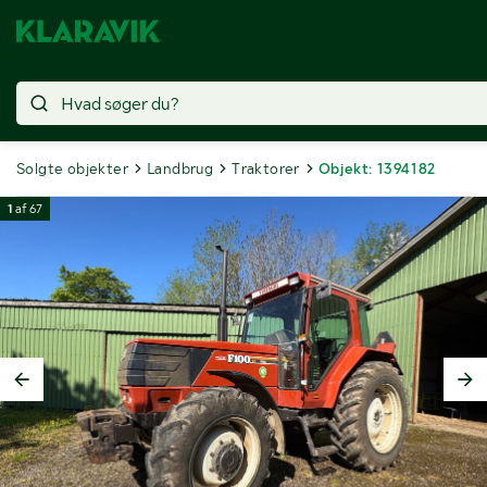
Solgte objekter
Landbrug
Traktorer
Objekt: 1394182
1
af
67