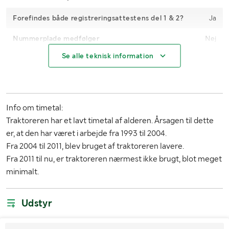
Forefindes både registreringsattestens del 1 & 2?
Ja
Nummerplade medfølger
Nej
Se alle teknisk information
Timetal
5246.5
Gearkasse
Manuel
Klassificering
Traktor A (maks. 40 km/t)
Info om timetal:
Traktoreren har et lavt timetal af alderen. Årsagen til dette
Motoreffekt
74 kW - 100 hk
er, at den har været i arbejde fra 1993 til 2004.
4WD
Ja
Fra 2004 til 2011, blev bruget af traktoreren lavere.
Fra 2011 til nu, er traktoreren nærmest ikke brugt, blot meget
Brændstof
Diesel
minimalt.
AdBlue
Nej
Udstyr
Type hydraulikolie
UTTO olie
Mål fordæk
13.6R28 - Mønsterdybde: 1,5 cm