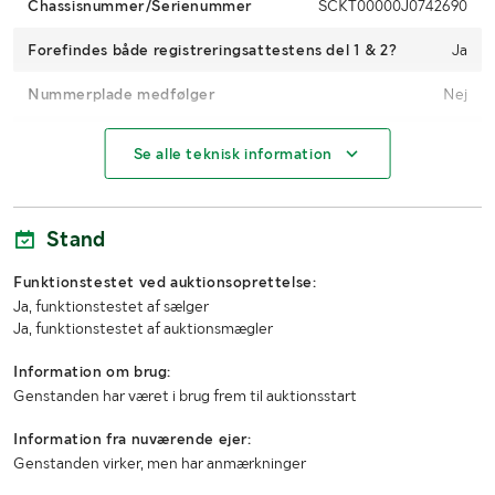
Chassisnummer/Serienummer
SCKT00000J0742690
Forefindes både registreringsattestens del 1 & 2?
Ja
Nummerplade medfølger
Nej
Koblingsanordning
Nej
Se alle teknisk information
Køretøjsstatus
Registreret
1. reg./1. trafik sv.
2018-06-21 / 2018-06-21
Stand
Funktionstestet ved auktionsoprettelse:
MÅL OG VÆGT:
Ja, funktionstestet af sælger
Ja, funktionstestet af auktionsmægler
Længde (mm)
6300
Information om brug:
Bredde (mm)
229
Genstanden har været i brug frem til auktionsstart
Højde (mm)
1720
Information fra nuværende ejer:
Genstanden virker, men har anmærkninger
Lastrummets længde (mm)
4300