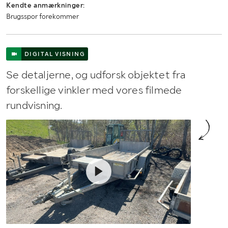
Kendte anmærkninger:
Lastrummets bredde (mm)
1790
Brugsspor forekommer
DIGITAL VISNING
Se detaljerne, og udforsk objektet fra
forskellige vinkler med vores filmede
rundvisning.