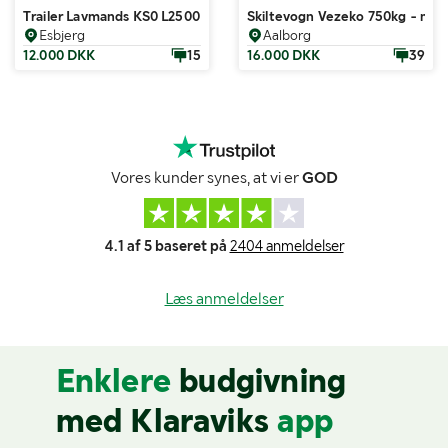
Trailer Lavmands KS0 L2500
Skiltevogn Vezeko 750kg - me
Esbjerg
Aalborg
12.000 DKK
15
16.000 DKK
39
Vores kunder synes, at vi er
GOD
4.1 af 5 baseret på
2404 anmeldelser
Læs anmeldelser
Enklere
budgivning
med Klaraviks
app