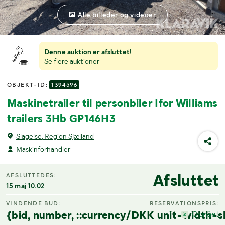
Alle billeder og videoer
Denne auktion er afsluttet!
Se flere auktioner
OBJEKT-ID:
1394596
Maskinetrailer til personbiler Ifor Williams
trailers 3Hb GP146H3
Slagelse, Region Sjælland
Maskinforhandler
Afsluttet
AFSLUTTEDES:
15 maj 10.02
VINDENDE BUD:
RESERVATIONSPRIS:
{bid, number, ::currency/DKK unit-width-s
Opnået