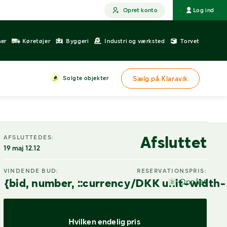
Opret konto
Log ind
ner
Køretøjer
Byggeri
Industri og værksted
Torvet
Solgte objekter
Sælg på Klaravik
DIGITAL VISNING
Afsluttet
AFSLUTTEDES:
19 maj 12.12
VINDENDE BUD:
RESERVATIONSPRIS:
{bid, number, ::currency/DKK unit-width-
Opnået
Hvilken endelig pris 