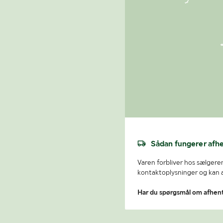
Sådan fungerer afh
Varen forbliver hos sælgeren
kontaktoplysninger og kan af
Har du spørgsmål om afhen