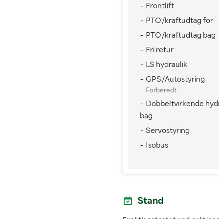
- Frontlift
Antal nøgler
- PTO/kraftudtag for
- PTO/kraftudtag bag
MÅL OG VÆGT:
- Fri retur
Vægt i driftsklar stand (kg)
- LS hydraulik
- GPS/Autostyring
Forberedt
- Dobbeltvirkende hyd
bag
- Servostyring
- Isobus
Stand