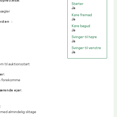
oprettelse:
Starter
Ja
mægler
Køre fremad
Ja
esten :
Køre bagud
Ja
Svinger til højre
Ja
Svinger til venstre
Ja
m til auktionsstart
er:
an forekomme
ærende ejer:
:
 med almindelig slitage