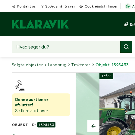
Kontakt os
Spørgsmål & svar
Cookieindstillinger
A
En
Solgte objekter
Landbrug
Traktorer
Objekt: 1395433
1
af
62
Denne auktion er
afsluttet!
Se flere auktioner
OBJEKT-ID:
1395433