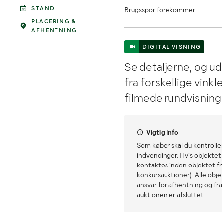
STAND
Brugsspor forekommer
PLACERING &
AFHENTNING
DIGITAL VISNING
Se detaljerne, og u
fra forskellige vink
filmede rundvisning
Vigtig info
Som køber skal du kontrolle
indvendinger. Hvis objektet a
kontaktes inden objektet fra
konkursauktioner). Alle obj
ansvar for afhentning og fra
auktionen er afsluttet.