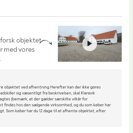
dforsk objektet
ler med vores
.
re objektet ved afhentning Herefter kan der ikke gøres
dskiller sig væsentligt fra beskrivelsen, skal Klaravik
gtes (bemærk, at der gælder særskilte vilkår for
ekt findes hos den sælgende virksomhed, og du som køber har
gt. Som køber har du 12 dage til at afhente objektet, efter