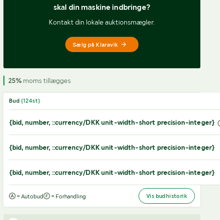
skal din maskine indbringe?
Kontakt din lokale auktionsmægler.
Sælg på Klaravik
25%
moms tillægges
Bud
(
124
st)
{bid, number, ::currency/DKK unit-width-short precision-integer}
{bid, number, ::currency/DKK unit-width-short precision-integer}
{bid, number, ::currency/DKK unit-width-short precision-integer}
Vis budhistorik
= Autobud
= Forhandling