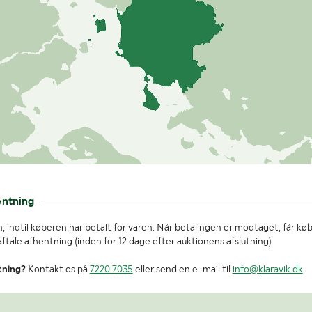
entning
, indtil køberen har betalt for varen. Når betalingen er modtaget, får kø
tale afhentning (inden for 12 dage efter auktionens afslutning).
tning?
Kontakt os på
7220 7035
eller send en e-mail til
info@klaravik.dk