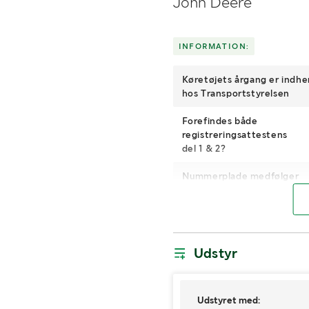
John Deere
INFORMATION:
Køretøjets årgang er indh
hos Transportstyrelsen
Forefindes både
registreringsattestens
del 1 & 2?
Nummerplade medfølger
Gearkasse
Motoreffekt
Udstyr
Brændstof
Mål bagdæk
Udstyret med: