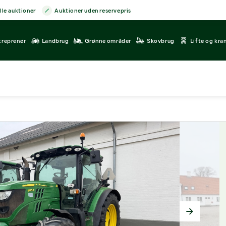
lle auktioner
Auktioner uden reservepris
treprenør
Landbrug
Grønne områder
Skovbrug
Lifte og kra