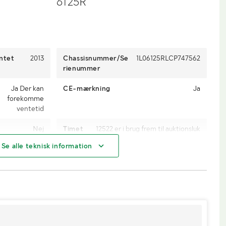
6125R
entet
2013
Chassisnummer/Se
1L06125RLCP747562
rienummer
Ja Der kan
CE-mærkning
Ja
forekomme
ventetid
Nej
Timet
12522 er i brug frem til auktionsluk
al
så kan være højere
Se alle teknisk information
Trinløs
Klassificering
Traktor A (maks. 40 km/t)
123 hk
4WD
Ja
Diesel
Mål fordæk
480/65R24
540/65R38
Køretøjsstatus
Registreret