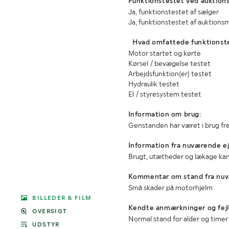
Funktionstestet ved auktions
Ja, funktionstestet af sælger
Ja, funktionstestet af auktions
Hvad omfattede funktionst
Motor startet og kørte
Kørsel / bevægelse testet
Arbejdsfunktion(er) testet
Hydraulik testet
El / styresystem testet
Information om brug:
Genstanden har været i brug fre
Information fra nuværende ej
Brugt, utætheder og lækage k
Kommentar om stand fra nuv
Små skader på motorhjelm
BILLEDER & FILM
Kendte anmærkninger og fejl
OVERSIGT
Normal stand for alder og timer
UDSTYR