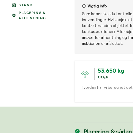
STAND
Vigtig info
PLACERING &
Som køber skal du kontrolle
AFHENTNING
indvendinger. Hvis objektet a
kontaktes inden objektet fra
konkursauktioner). Alle obj
ansvar for afhentning og fra
auktionen er afsluttet.
53.650 kg
CO₂e
Hvordan har vi beregnet det
Placering & sådan