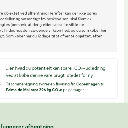
re objektet ved afhentning Herefter kan der ikke gøres
dskiller sig væsentligt fra beskrivelsen, skal Klaravik
gtes (bemærk, at der gælder særskilte vilkår for
ekt findes hos den sælgende virksomhed, og du som køber har
gt. Som køber har du 12 dage til at afhente objektet, efter
... er, hvad du potentielt kan spare i CO₂-udledning
ved at købe denne vare brugt i stedet for ny.
?
Til sammenligning svarer en flyvning fra
Copenhagen til
Palma de Mallorca 296 kg CO₂e
pr. passager.
 fungerer afhentning