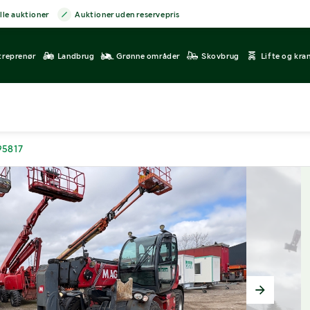
lle auktioner
Auktioner uden reservepris
treprenør
Landbrug
Grønne områder
Skovbrug
Lifte og kra
95817