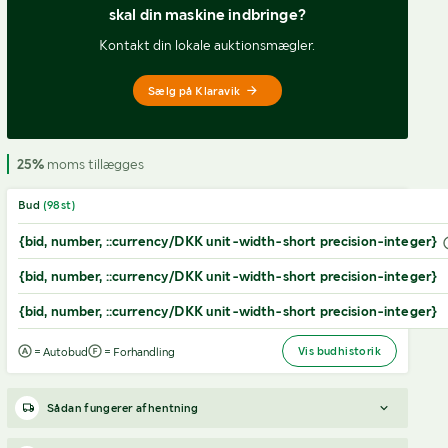
skal din maskine indbringe?
Kontakt din lokale auktionsmægler.
Sælg på Klaravik
25%
moms tillægges
Bud
(
98
st)
{bid, number, ::currency/DKK unit-width-short precision-integer}
{bid, number, ::currency/DKK unit-width-short precision-integer}
{bid, number, ::currency/DKK unit-width-short precision-integer}
Vis budhistorik
= Autobud
= Forhandling
Sådan fungerer afhentning