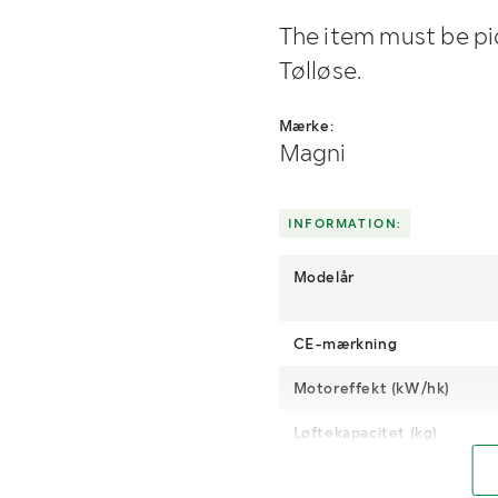
The item must be pic
Tølløse.
Mærke:
Magni
INFORMATION:
Modelår
CE-mærkning
Motoreffekt (kW/hk)
Løftekapacitet (kg)
Stativtype