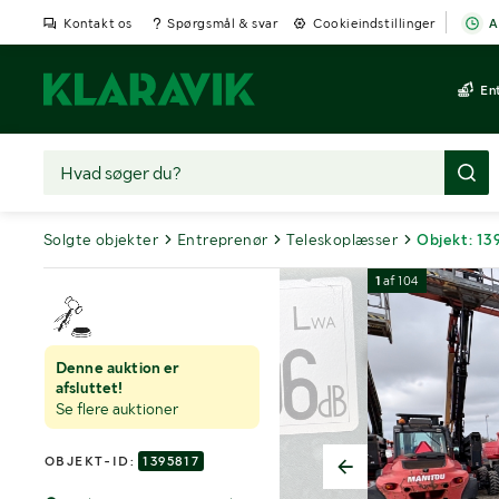
Kontakt os
Spørgsmål & svar
Cookieindstillinger
A
En
Solgte objekter
Entreprenør
Teleskoplæsser
Objekt: 13
1
af
104
Denne auktion er
afsluttet!
Se flere auktioner
OBJEKT-ID:
1395817