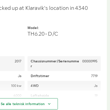
ked up at Klaravik's location in 4340
Model:
TH6.20-D/C
2017
Chassisnummer/Serienumme
00000995
r
Ja
Driftstimer
7719
100 kw
4WD
Ja
6000
Løftehøjde
19
Se alle teknisk information
Meter
Brændstof
Diesel