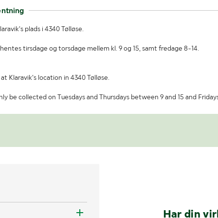
entning
ravik's plads i 4340 Tølløse.
hentes tirsdage og torsdage mellem kl. 9 og 15, samt fredage 8-14.
t Klaravik's location in 4340 Tølløse.
ly be collected on Tuesdays and Thursdays between 9 and 15 and Fridays
Har din vi