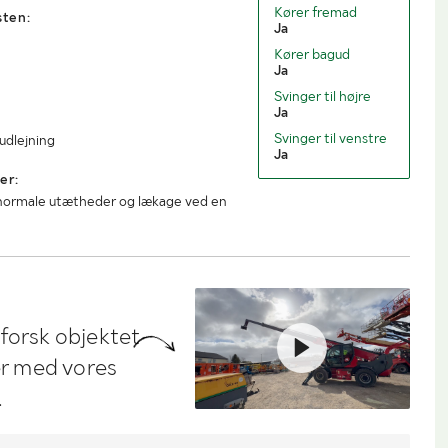
Kører fremad
sten:
Ja
Kører bagud
Ja
Svinger til højre
Ja
Svinger til venstre
udlejning
Ja
er:
d normale utætheder og lækage ved en
dforsk objektet
ler med vores
.