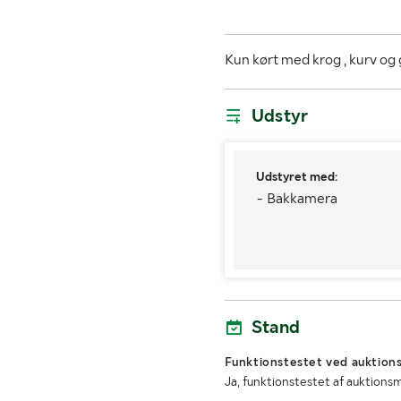
Mål fordæk
Læssehjælp med
Kun kørt med krog , kurv og
MÅL OG VÆGT:
Udstyr
Længde
Udstyret med:
Højde
- Bakkamera
Stand
Funktionstestet ved auktions
Ja, funktionstestet af auktions