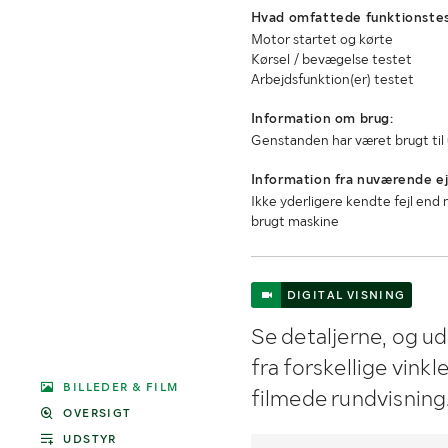
Hvad omfattede funktionste
Motor startet og kørte
Kørsel / bevægelse testet
Arbejdsfunktion(er) testet
Information om brug:
Genstanden har været brugt til 
Information fra nuværende ej
Ikke yderligere kendte fejl en
brugt maskine
DIGITAL VISNING
Se detaljerne, og u
fra forskellige vink
BILLEDER & FILM
filmede rundvisning
OVERSIGT
UDSTYR