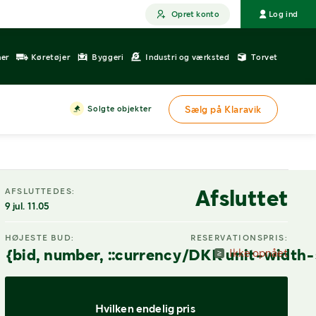
Opret konto
Log ind
ner
Køretøjer
Byggeri
Industri og værksted
Torvet
Solgte objekter
Sælg på Klaravik
DIGITAL VISNING
Afsluttet
AFSLUTTEDES:
9 jul. 11.05
HØJESTE BUD:
RESERVATIONSPRIS:
{bid, number, ::currency/DKK unit-width-
Ikke opnået
Hvilken endelig pris 