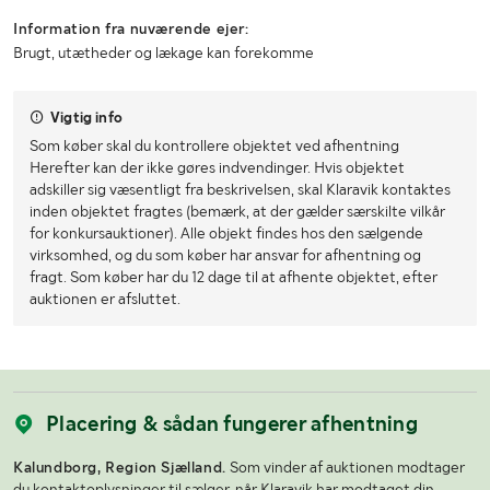
Information fra nuværende ejer:
Brugt, utætheder og lækage kan forekomme
Vigtig info
Som køber skal du kontrollere objektet ved afhentning
Herefter kan der ikke gøres indvendinger. Hvis objektet
adskiller sig væsentligt fra beskrivelsen, skal Klaravik kontaktes
inden objektet fragtes (bemærk, at der gælder særskilte vilkår
for konkursauktioner). Alle objekt findes hos den sælgende
virksomhed, og du som køber har ansvar for afhentning og
fragt. Som køber har du 12 dage til at afhente objektet, efter
auktionen er afsluttet.
Placering & sådan fungerer afhentning
Kalundborg, Region Sjælland.
Som vinder af auktionen modtager
du kontaktoplysninger til sælger, når Klaravik har modtaget din