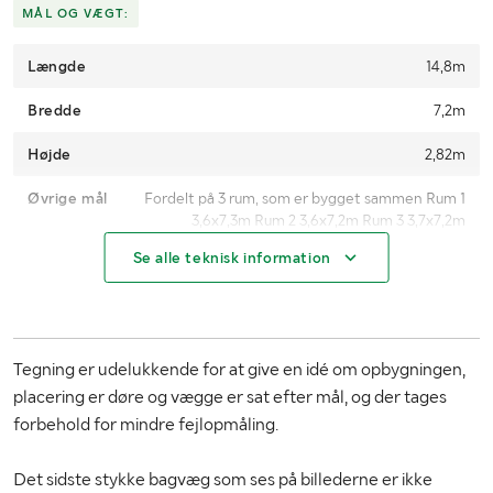
MÅL OG VÆGT:
Længde
14,8m
Bredde
7,2m
Højde
2,82m
Øvrige mål
Fordelt på 3 rum, som er bygget sammen Rum 1
3,6x7,3m Rum 2 3,6x7,2m Rum 3 3,7x7,2m
Vægtykkelse 80mm
Se alle teknisk information
Tegning er udelukkende for at give en idé om opbygningen,
placering er døre og vægge er sat efter mål, og der tages
forbehold for mindre fejlopmåling.
Det sidste stykke bagvæg som ses på billederne er ikke