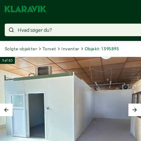
Solgte objekter
Torvet
Inventar
Objekt: 1395895
1
af
85