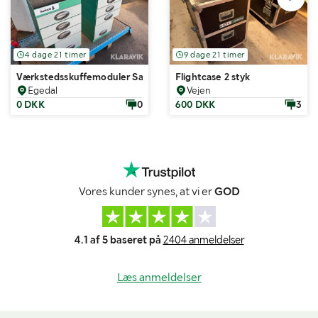
4 dage 21 timer
9 dage 21 timer
Værkstedsskuffemoduler Sanistål Modul 2 styk.
Flightcase 2 styk
Egedal
Vejen
0 DKK
0
600 DKK
3
Vores kunder synes, at vi er
GOD
4.1 af 5 baseret på
2404 anmeldelser
Læs anmeldelser