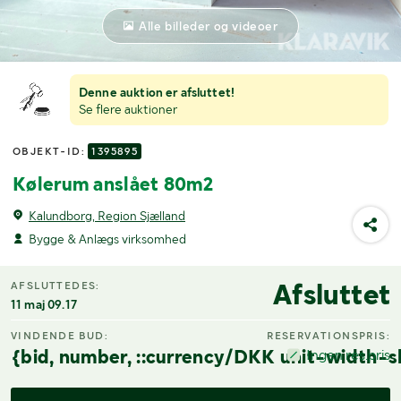
Alle billeder og videoer
Denne auktion er afsluttet!
Se flere auktioner
OBJEKT-ID:
1395895
Kølerum anslået 80m2
Kalundborg, Region Sjælland
Bygge & Anlægs virksomhed
Afsluttet
AFSLUTTEDES:
11 maj 09.17
VINDENDE BUD:
RESERVATIONSPRIS:
{bid, number, ::currency/DKK unit-width-s
Ingen res.pris