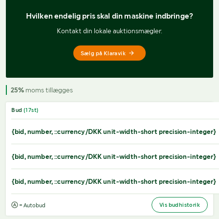
Hvilken endelig pris 
skal din maskine indbringe?
Kontakt din lokale auktionsmægler.
Sælg på Klaravik
25%
moms tillægges
Bud
(
17
st)
{bid, number, ::currency/DKK unit-width-short precision-integer}
{bid, number, ::currency/DKK unit-width-short precision-integer}
{bid, number, ::currency/DKK unit-width-short precision-integer}
Vis budhistorik
= Autobud